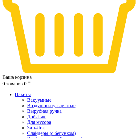
Ваша корзина
0
товаров
0
₸
Пакеты
Вакуумные
Воздушно-пузырчатые
Вырубная ручка
Дой-Пак
Для мусора
Зип-Лок
Слайдеры (с бегунком)