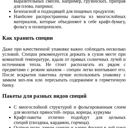
выразительных смесей, например, грузинских, приправ
для плова, паприки;
Безопасной и подходящей для пищевых продуктов;
Наиболее распространены пакеты из многослойных
материалов, которые объединяют в себе крафт-бумагу,
фольгу и полипропилен.
Как хранить специи
Даже при качественной упаковке важно соблюдать несколько
условий. Специи рекомендуется держать в сухом месте при
комнатной температуре, вдали от прямых солнечных лучей и
источников тепла. Не стоит располагать их рядом с
предметами с резким запахом – специи легко впитывают его.
После вскрытия пакетика лучше использовать упаковку с
замком зип-лок или пересыпать содержимое в герметичную
банку.
Пакеты для разных видов специй
С многослойной структурой и фольгированным слоем
для молотых пряностей- перца, корицы, куркумы
Крафт-пакеты отлично подойдут для цельных
специй (гвоздика, кардамон, горчица).
Острые чили, хмели-сунели и карри фасуют в дой-паки