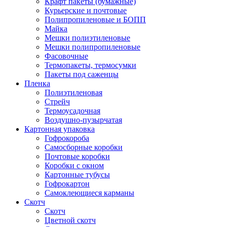
Крафт пакеты (бумажные)
Курьерские и почтовые
Полипропиленовые и БОПП
Майка
Мешки полиэтиленовые
Мешки полипропиленовые
Фасовочные
Термопакеты, термосумки
Пакеты под саженцы
Пленка
Полиэтиленовая
Стрейч
Термоусадочная
Воздушно-пузырчатая
Картонная упаковка
Гофрокороба
Самосборные коробки
Почтовые коробки
Коробки с окном
Картонные тубусы
Гофрокартон
Самоклеющиеся карманы
Скотч
Скотч
Цветной скотч