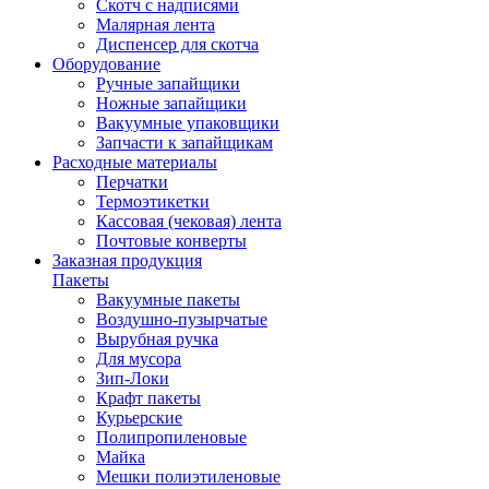
Скотч с надписями
Малярная лента
Диспенсер для скотча
Оборудование
Ручные запайщики
Ножные запайщики
Вакуумные упаковщики
Запчасти к запайщикам
Расходные материалы
Перчатки
Термоэтикетки
Кассовая (чековая) лента
Почтовые конверты
Заказная продукция
Пакеты
Вакуумные пакеты
Воздушно-пузырчатые
Вырубная ручка
Для мусора
Зип-Локи
Крафт пакеты
Курьерские
Полипропиленовые
Майка
Мешки полиэтиленовые