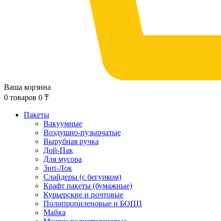
Ваша корзина
0
товаров
0
₸
Пакеты
Вакуумные
Воздушно-пузырчатые
Вырубная ручка
Дой-Пак
Для мусора
Зип-Лок
Слайдеры (с бегунком)
Крафт пакеты (бумажные)
Курьерские и почтовые
Полипропиленовые и БОПП
Майка