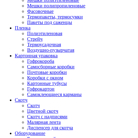
Мешки полиэтиленовые
Мешки полипропиленовые
Фасовочные
Термопакеты, термосумки
Пакеты под саженцы
Пленка
Полиэтиленовая
Стрейч
Термоусадочная
Воздушно-пузырчатая
Картонная упаковка
Гофрокороба
Самосборные коробки
Почтовые коробки
Коробки с окном
Картонные тубусы
Гофрокартон
Самоклеющиеся карманы
Скотч
Скотч
Цветной скотч
Скотч с надписями
Малярная лента
Диспенсер для скотча
Оборудование