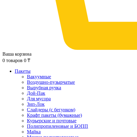
Ваша корзина
0
товаров
0
₸
Пакеты
Вакуумные
Воздушно-пузырчатые
Вырубная ручка
Дой-Пак
Для мусора
Зип-Лок
Слайдеры (с бегунком)
Крафт пакеты (бумажные)
Курьерские и почтовые
Полипропиленовые и БОПП
Майка