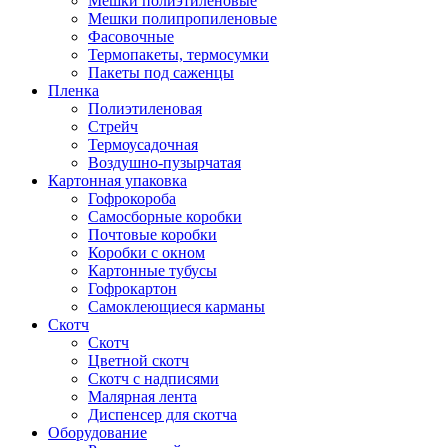
Мешки полиэтиленовые
Мешки полипропиленовые
Фасовочные
Термопакеты, термосумки
Пакеты под саженцы
Пленка
Полиэтиленовая
Стрейч
Термоусадочная
Воздушно-пузырчатая
Картонная упаковка
Гофрокороба
Самосборные коробки
Почтовые коробки
Коробки с окном
Картонные тубусы
Гофрокартон
Самоклеющиеся карманы
Скотч
Скотч
Цветной скотч
Скотч с надписями
Малярная лента
Диспенсер для скотча
Оборудование