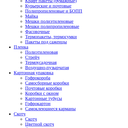
Крафт пакеты (бумажные)
Курьерские и почтовые
Полипропиленовые и БОПП
Майка
Мешки полиэтиленовые
Мешки полипропиленовые
Фасовочные
Термопакеты, термосумки
Пакеты под саженцы
Пленка
Полиэтиленовая
Стрейч
Термоусадочная
Воздушно-пузырчатая
Картонная упаковка
Гофрокороба
Самосборные коробки
Почтовые коробки
Коробки с окном
Картонные тубусы
Гофрокартон
Самоклеющиеся карманы
Скотч
Скотч
Цветной скотч