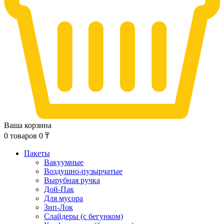
Ваша корзина
0
товаров
0
₸
Пакеты
Вакуумные
Воздушно-пузырчатые
Вырубная ручка
Дой-Пак
Для мусора
Зип-Лок
Слайдеры (с бегунком)