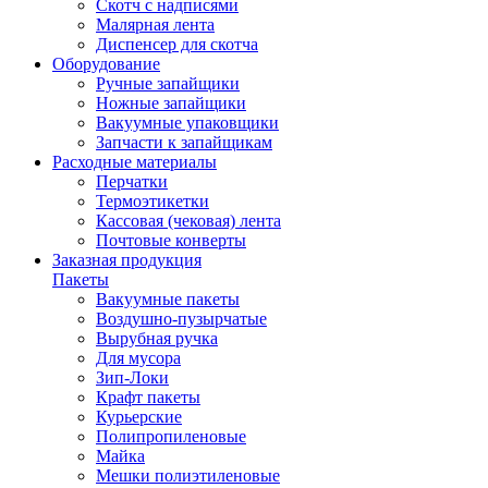
Скотч с надписями
Малярная лента
Диспенсер для скотча
Оборудование
Ручные запайщики
Ножные запайщики
Вакуумные упаковщики
Запчасти к запайщикам
Расходные материалы
Перчатки
Термоэтикетки
Кассовая (чековая) лента
Почтовые конверты
Заказная продукция
Пакеты
Вакуумные пакеты
Воздушно-пузырчатые
Вырубная ручка
Для мусора
Зип-Локи
Крафт пакеты
Курьерские
Полипропиленовые
Майка
Мешки полиэтиленовые