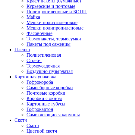
Крафт пакеты (бумажные)
Курьерские и почтовые
Полипропиленовые и БОПП
Майка
Мешки полиэтиленовые
Мешки полипропиленовые
Фасовочные
Термопакеты, термосумки
Пакеты под саженцы
Пленка
Полиэтиленовая
Стрейч
Термоусадочная
Воздушно-пузырчатая
Картонная упаковка
Гофрокороба
Самосборные коробки
Почтовые коробки
Коробки с окном
Картонные тубусы
Гофрокартон
Самоклеющиеся карманы
Скотч
Скотч
Цветной скотч