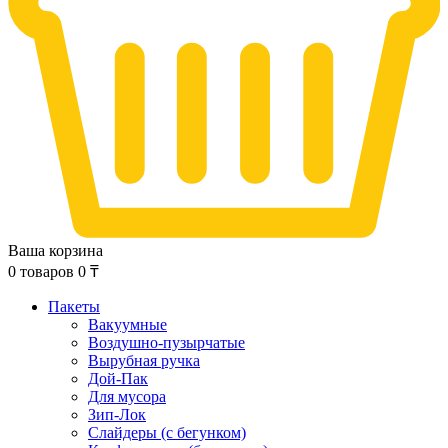
Ваша корзина
0
товаров
0
₸
Пакеты
Вакуумные
Воздушно-пузырчатые
Вырубная ручка
Дой-Пак
Для мусора
Зип-Лок
Слайдеры (с бегунком)