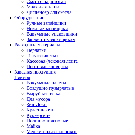
Скотч с надписями
Малярная лента
Диспенсер для скотча
Оборудование
Ручные запайщики
Ножные запайщики
Вакуумные упаковщики
Запчасти к запайщикам
Расходные материалы
Перчатки
Термоэтикетки
Кассовая (чековая) лента
Почтовые конверты
Заказная продукция
Пакеты
Вакуумные пакеты
Воздушно-пузырчатые
Вырубная ручка
Для мусора
Зип-Локи
Крафт пакеты
Курьерские
Полипропиленовые
Майка
Мешки полиэтиленовые