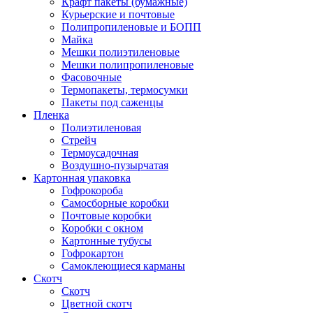
Крафт пакеты (бумажные)
Курьерские и почтовые
Полипропиленовые и БОПП
Майка
Мешки полиэтиленовые
Мешки полипропиленовые
Фасовочные
Термопакеты, термосумки
Пакеты под саженцы
Пленка
Полиэтиленовая
Стрейч
Термоусадочная
Воздушно-пузырчатая
Картонная упаковка
Гофрокороба
Самосборные коробки
Почтовые коробки
Коробки с окном
Картонные тубусы
Гофрокартон
Самоклеющиеся карманы
Скотч
Скотч
Цветной скотч