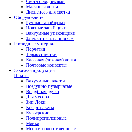
Скотч с надписями
Малярная лента
Диспенсер для скотча
Оборудование
Ручные запайщики
Ножные запайщики
Вакуумные упаковщики
Запчасти к запайщикам
Расходные материалы
Перчатки
Термоэтикетки
Кассовая (чековая) лента
Почтовые конверты
Заказная продукция
Пакеты
Вакуумные пакеты
Воздушно-пузырчатые
Вырубная ручка
Для мусора
Зип-Локи
Крафт пакеты
Курьерские
Полипропиленовые
Майка
Мешки полиэтиленовые