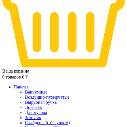
Ваша корзина
0
товаров
0
₸
Пакеты
Вакуумные
Воздушно-пузырчатые
Вырубная ручка
Дой-Пак
Для мусора
Зип-Лок
Слайдеры (с бегунком)