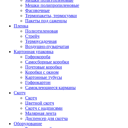
Мешки полиэтиленовые
Мешки полипропиленовые
Фасовочные
Термопакеты, термосумки
Пакеты под саженцы
Пленка
Полиэтиленовая
Стрейч
Термоусадочная
Воздушно-пузырчатая
Картонная упаковка
Гофрокороба
Самосборные коробки
Почтовые коробки
Коробки с окном
Картонные тубусы
Гофрокартон
Самоклеющиеся карманы
Скотч
Скотч
Цветной скотч
Скотч с надписями
Малярная лента
Диспенсер для скотча
Оборудование