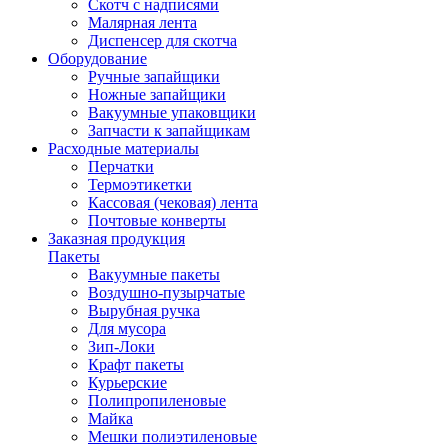
Скотч с надписями
Малярная лента
Диспенсер для скотча
Оборудование
Ручные запайщики
Ножные запайщики
Вакуумные упаковщики
Запчасти к запайщикам
Расходные материалы
Перчатки
Термоэтикетки
Кассовая (чековая) лента
Почтовые конверты
Заказная продукция
Пакеты
Вакуумные пакеты
Воздушно-пузырчатые
Вырубная ручка
Для мусора
Зип-Локи
Крафт пакеты
Курьерские
Полипропиленовые
Майка
Мешки полиэтиленовые