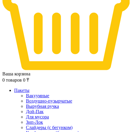
Ваша корзина
0
товаров
0
₸
Пакеты
Вакуумные
Воздушно-пузырчатые
Вырубная ручка
Дой-Пак
Для мусора
Зип-Лок
Слайдеры (с бегунком)