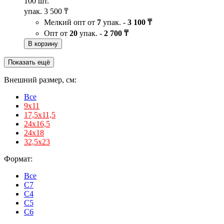
100 шт.
упак.
3 500 ₸
Мелкий опт от
7
упак. -
3 100 ₸
Опт от
20
упак. -
2 700 ₸
В корзину
Показать ещё
Внешний размер, см:
Все
9х11
17,5х11,5
24х16,5
24х18
32,5х23
Формат:
Все
C7
С4
С5
С6