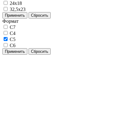
24х18
32,5х23
Применить
Сбросить
Формат
C7
С4
С5
С6
Применить
Сбросить