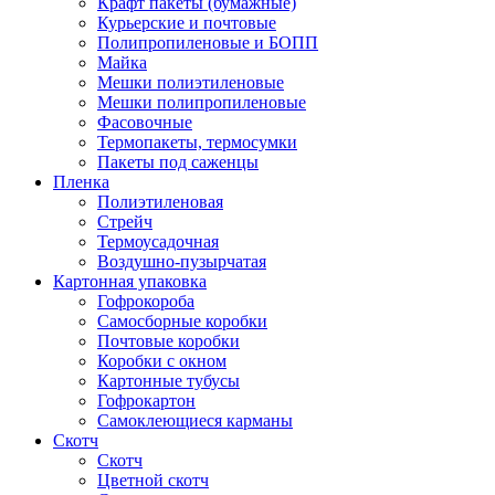
Крафт пакеты (бумажные)
Курьерские и почтовые
Полипропиленовые и БОПП
Майка
Мешки полиэтиленовые
Мешки полипропиленовые
Фасовочные
Термопакеты, термосумки
Пакеты под саженцы
Пленка
Полиэтиленовая
Стрейч
Термоусадочная
Воздушно-пузырчатая
Картонная упаковка
Гофрокороба
Самосборные коробки
Почтовые коробки
Коробки с окном
Картонные тубусы
Гофрокартон
Самоклеющиеся карманы
Скотч
Скотч
Цветной скотч