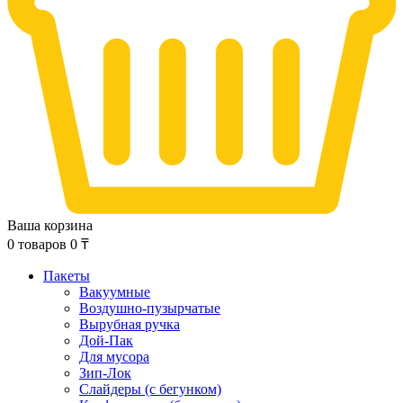
Ваша корзина
0
товаров
0
₸
Пакеты
Вакуумные
Воздушно-пузырчатые
Вырубная ручка
Дой-Пак
Для мусора
Зип-Лок
Слайдеры (с бегунком)