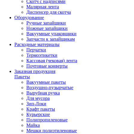
Скотч с надписями
Малярная лента
Диспенсер для скотча
Оборудование
Ручные запайщики
Ножные запайщики
Вакуумные упаковщики
Запчасти к запайщикам
Расходные материалы
Перчатки
Термоэтикетки
Кассовая (чековая) лента
Почтовые конверты
Заказная продукция
Пакеты
Вакуумные пакеты
Воздушно-пузырчатые
Вырубная ручка
Для мусора
Зип-Локи
Крафт пакеты
Курьерские
Полипропиленовые
Майка
Мешки полиэтиленовые