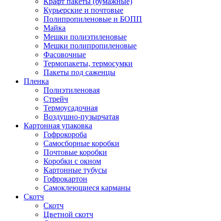
Крафт пакеты (бумажные)
Курьерские и почтовые
Полипропиленовые и БОПП
Майка
Мешки полиэтиленовые
Мешки полипропиленовые
Фасовочные
Термопакеты, термосумки
Пакеты под саженцы
Пленка
Полиэтиленовая
Стрейч
Термоусадочная
Воздушно-пузырчатая
Картонная упаковка
Гофрокороба
Самосборные коробки
Почтовые коробки
Коробки с окном
Картонные тубусы
Гофрокартон
Самоклеющиеся карманы
Скотч
Скотч
Цветной скотч