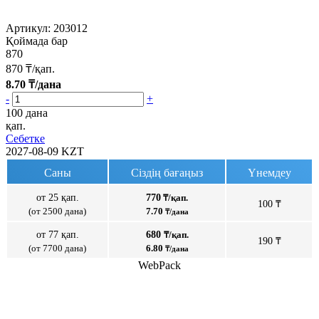
Артикул:
203012
Қоймада бар
870
870
₸/қап.
8.70
₸/дана
-
+
100 дана
қап.
Себетке
2027-08-09
KZT
Саны
Сіздің бағаңыз
Үнемдеу
от 25 қап.
770
₸/қап.
100 ₸
(от 2500 дана)
7.70
₸/дана
от 77 қап.
680
₸/қап.
190 ₸
(от 7700 дана)
6.80
₸/дана
WebPack