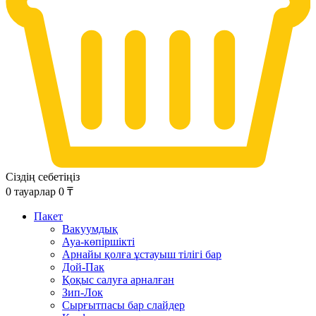
Сіздің себетіңіз
0
тауарлар
0
₸
Пакет
Вакуумдық
Ауа-көпіршікті
Арнайы қолға ұстауыш тілігі бар
Дой-Пак
Қоқыс салуға арналған
Зип-Лок
Сырғытпасы бар слайдер