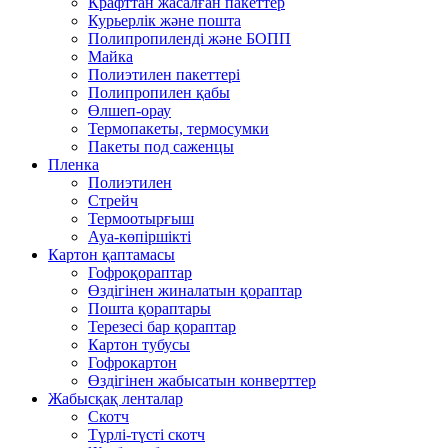
Крафттан жасалған пакеттер
Курьерлік және пошта
Полипропиленді және БОПП
Майка
Полиэтилен пакеттері
Полипропилен қабы
Өлшеп-орау
Термопакеты, термосумки
Пакеты под саженцы
Пленка
Полиэтилен
Стрейч
Термоотырғыш
Ауа-көпіршікті
Картон қаптамасы
Гофроқораптар
Өздігінен жиналатын қораптар
Пошта қораптары
Терезесі бар қораптар
Картон тубусы
Гофрокартон
Өздігінен жабысатын конверттер
Жабысқақ ленталар
Скотч
Түрлі-түсті скотч