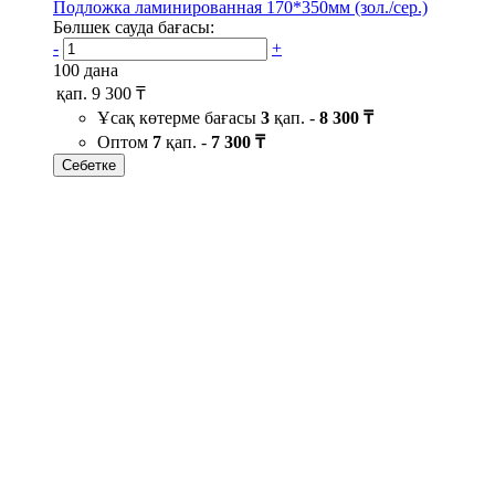
Подложка ламинированная 170*350мм (зол./сер.)
Бөлшек сауда бағасы:
-
+
100 дана
қап.
9 300 ₸
Ұсақ көтерме бағасы
3
қап. -
8 300 ₸
Оптом
7
қап. -
7 300 ₸
Себетке