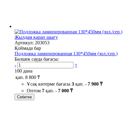
Жылдам қарап шығу
Артикул: 203053
Қоймада бар
Подложка ламинированная 130*450мм (зол./сер.)
Бөлшек сауда бағасы:
-
+
100 дана
қап.
8 800 ₸
Ұсақ көтерме бағасы
3
қап. -
7 900 ₸
Оптом
7
қап. -
7 000 ₸
Себетке