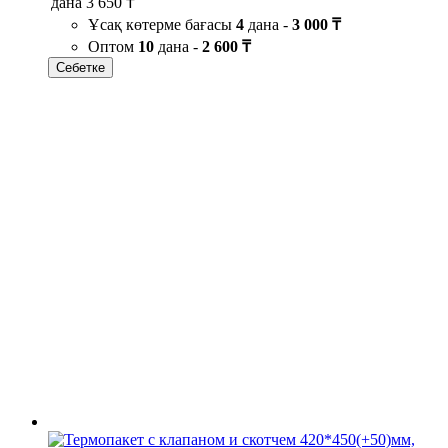
дана
3 650 ₸
Ұсақ көтерме бағасы
4
дана -
3 000 ₸
Оптом
10
дана -
2 600 ₸
Себетке