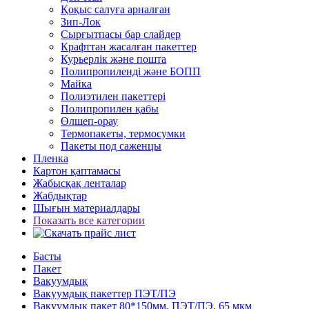
Қоқыс салуға арналған
Зип-Лок
Сырғытпасы бар слайдер
Крафттан жасалған пакеттер
Курьерлік және пошта
Полипропиленді және БОПП
Майка
Полиэтилен пакеттері
Полипропилен қабы
Өлшеп-орау
Термопакеты, термосумки
Пакеты под саженцы
Пленка
Картон қаптамасы
Жабысқақ ленталар
Жабдықтар
Шығын материалдары
Показать все категории
Басты
Пакет
Вакуумдық
Вакуумдық пакеттер ПЭТ/ПЭ
Вакуумдық пакет 80*150мм, ПЭТ/ПЭ, 65 мкм