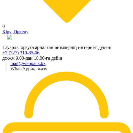
0
Кіру
Тіркелу
Қаз
Тауарды орауға арналған өнімдердің интернет-дүкені
+7 (727) 310-85-06
дс-жм 9.00-дан 18.00-ға дейін
mail@webpack.kz
WhatsApp-қа жазу