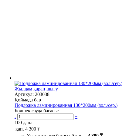
Жылдам қарап шығу
Артикул: 203038
Қоймада бар
Подложка ламинированная 130*200мм (зол./сер.)
Бөлшек сауда бағасы:
-
+
100 дана
қап.
4 300 ₸
Ұсақ көтерме бағасы
5
қап. -
3 800 ₸