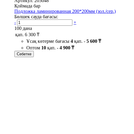
Артикул: 203048
Қоймада бар
Подложка ламинированная 200*200мм (зол./сер.)
Бөлшек сауда бағасы:
-
+
100 дана
қап.
6 300 ₸
Ұсақ көтерме бағасы
4
қап. -
5 600 ₸
Оптом
10
қап. -
4 900 ₸
Себетке