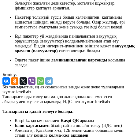
балықтан жасалған деликатестер, ысталған шұжықтар,
ірімшіктер қаптауға арналған.
Пакеттер толықтай түссіз болып келгендіктен, қаптаманы
ашпастан ішіндегі өнімді көруге болады. Олар жылтыр, әрі
температура ауытқуына және суыққа төзімді болып келеді.
Бұл пакеттер үй жағдайында пайдаланатын вакуумдық
орауыштарда (вакууматор) қолданылмайтынын атап өту
маңызды! Біздің интернет-дүкенінен өзіңізге қажет
вакуумдық
орауыш (вакууматор)
сатып алсаңыз болады.
Әдетте пакет ішіне
ламинацияланған картонды
қосымша
салады.
Бөлісу:
Біз тапсырыстың ең аз сомасынсыз заңды және жеке тұлғалармен
жұмыс істейміз.
Тапсырыстарды төлеу қолма-қол және қолма-қол емес есеп
айырысумен жүзеге асырылады, НДС-пен жұмыс істейміз.
Тапсырысты қалай төлеуге болады:
Kaspi.kz қосымшасымен
Kaspi QR
арқылы
Банк картасымен
біздің сайтта онлайн төлеу (НДС-пен)
Алматы қ., Қазыбаев к-сі, 12Б мекен-жайы бойынша келіп
сатып алу кезінде
қолма-қол ақшамен