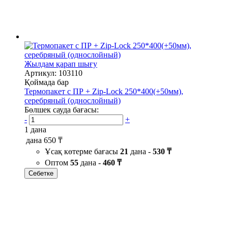
Жылдам қарап шығу
Артикул: 103110
Қоймада бар
Термопакет с ПР + Zip-Lock 250*400(+50мм),
серебряный (однослойный)
Бөлшек сауда бағасы:
-
+
1 дана
дана
650 ₸
Ұсақ көтерме бағасы
21
дана -
530 ₸
Оптом
55
дана -
460 ₸
Себетке