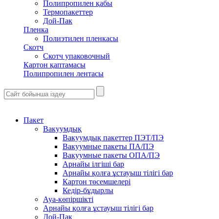
Полипропилен қабы
Термопакеттер
Дой-Пак
Пленка
Полиэтилен пленкасы
Скотч
Скотч упаковочный
Картон қаптамасы
Полипропилен лентасы
Пакет
Вакуумдық
Вакуумдық пакеттер ПЭТ/ПЭ
Вакуумные пакеты ПА/ПЭ
Вакуумные пакеты ОПА/ПЭ
Арнайы ілгіші бар
Арнайы қолға ұстауыш тілігі бар
Картон төсемшелері
Кедір-бұдырлы
Ауа-көпіршікті
Арнайы қолға ұстауыш тілігі бар
Дой-Пак