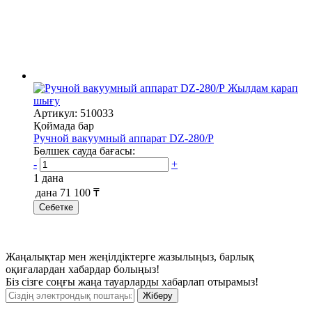
Жылдам қарап
шығу
Артикул: 510033
Қоймада бар
Ручной вакуумный аппарат DZ-280/P
Бөлшек сауда бағасы:
-
+
1 дана
дана
71 100 ₸
Себетке
Жаңалықтар мен жеңілдіктерге жазылыңыз, барлық
оқиғалардан хабардар болыңыз!
Біз сізге соңғы жаңа тауарларды хабарлап отырамыз!