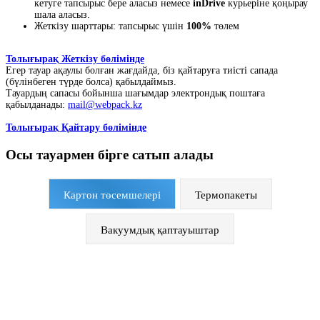
кетуге тапсырыс бере аласыз немесе
inDrive
курьеріне қоңырау
шала аласыз.
Жеткізу шарттары: тапсырыс үшін
100%
төлем
Толығырақ Жеткізу бөлімінде
Егер тауар ақаулы болған жағдайда, біз қайтаруға тиісті сапада
(бүлінбеген түрде болса) қабылдаймыз.
Тауардың сапасы бойынша шағымдар электрондық поштаға
қабылданады:
mail@webpack.kz
Толығырақ Қайтару бөлімінде
Осы тауармен бірге сатып алады
Картон төсемшелері
Термопакеты
Вакуумдық қаптауыштар