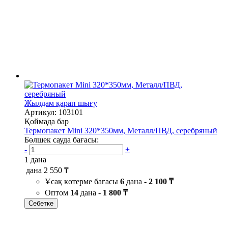
Жылдам қарап шығу
Артикул: 103101
Қоймада бар
Термопакет Mini 320*350мм, Металл/ПВД, серебряный
Бөлшек сауда бағасы:
-
+
1 дана
дана
2 550 ₸
Ұсақ көтерме бағасы
6
дана -
2 100 ₸
Оптом
14
дана -
1 800 ₸
Себетке