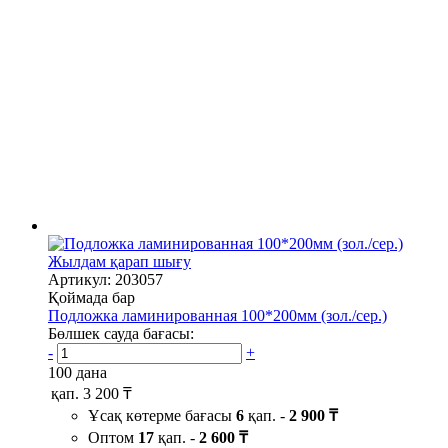
Жылдам қарап шығу
Артикул: 203057
Қоймада бар
Подложка ламинированная 100*200мм (зол./сер.)
Бөлшек сауда бағасы:
-
+
100 дана
қап.
3 200 ₸
Ұсақ көтерме бағасы
6
қап. -
2 900 ₸
Оптом
17
қап. -
2 600 ₸