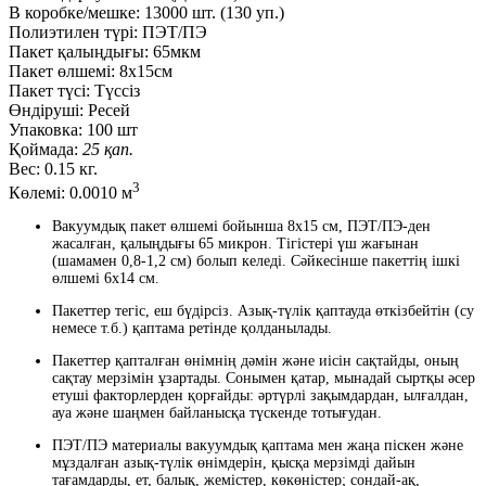
В коробке/мешке:
13000 шт. (130 уп.)
Полиэтилен түрі:
ПЭТ/ПЭ
Пакет қалыңдығы:
65мкм
Пакет өлшемі:
8x15см
Пакет түсі:
Түссіз
Өндіруші:
Ресей
Упаковка:
100 шт
Қоймада:
25 қап.
Вес:
0.15 кг.
3
Көлемі:
0.0010 м
Вакуумдық пакет өлшемі бойынша 8х15 см, ПЭТ/ПЭ-ден
жасалған, қалыңдығы 65 микрон. Тігістері үш жағынан
(шамамен 0,8-1,2 см) болып келеді. Сәйкесінше пакеттің ішкі
өлшемі 6x14 см.
Пакеттер тегіс, еш бүдірсіз. Азық-түлік қаптауда өткізбейтін (су
немесе т.б.) қаптама ретінде қолданылады.
Пакеттер қапталған өнімнің дәмін және иісін сақтайды, оның
сақтау мерзімін ұзартады. Сонымен қатар, мынадай сыртқы әсер
етуші факторлерден қорғайды: әртүрлі зақымдардан, ылғалдан,
ауа және шаңмен байланысқа түскенде тотығудан.
ПЭТ/ПЭ материалы вакуумдық қаптама мен жаңа піскен және
мұздалған азық-түлік өнімдерін, қысқа мерзімді дайын
тағамдарды, ет, балық, жемістер, көкөністер; сондай-ақ,