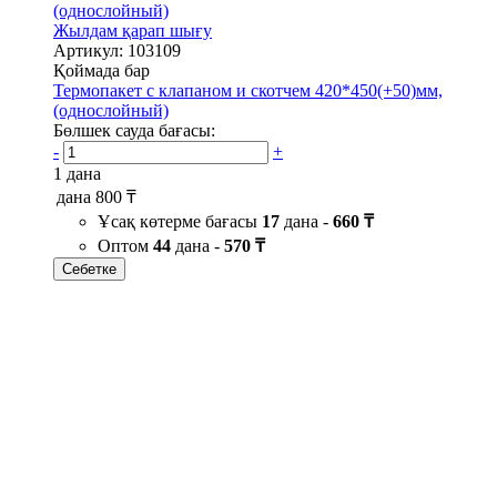
Жылдам қарап шығу
Артикул: 103109
Қоймада бар
Термопакет с клапаном и скотчем 420*450(+50)мм,
(однослойный)
Бөлшек сауда бағасы:
-
+
1 дана
дана
800 ₸
Ұсақ көтерме бағасы
17
дана -
660 ₸
Оптом
44
дана -
570 ₸
Себетке