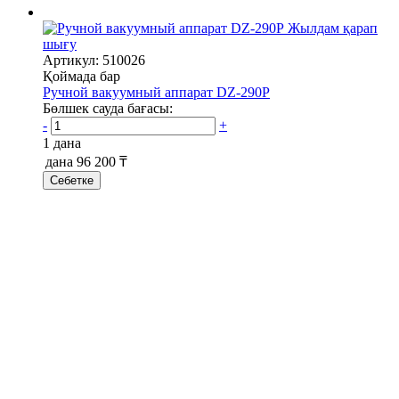
Жылдам қарап
шығу
Артикул: 510026
Қоймада бар
Ручной вакуумный аппарат DZ-290P
Бөлшек сауда бағасы:
-
+
1 дана
дана
96 200 ₸
Себетке