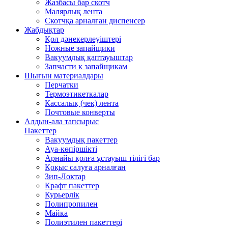
Жазбасы бар скотч
Малярлық лента
Скотчқа арналған диспенсер
Жабдықтар
Қол дәнекерлеуіштері
Ножные запайщики
Вакуумдық қаптауыштар
Запчасти к запайщикам
Шығын материалдары
Перчатки
Термоэтикеткалар
Кассалық (чек) лента
Почтовые конверты
Алдын-ала тапсырыс
Пакеттер
Вакуумдық пакеттер
Ауа-көпіршікті
Арнайы қолға ұстауыш тілігі бар
Қоқыс салуға арналған
Зип-Локтар
Крафт пакеттер
Курьерлік
Полипропилен
Майка
Полиэтилен пакеттері