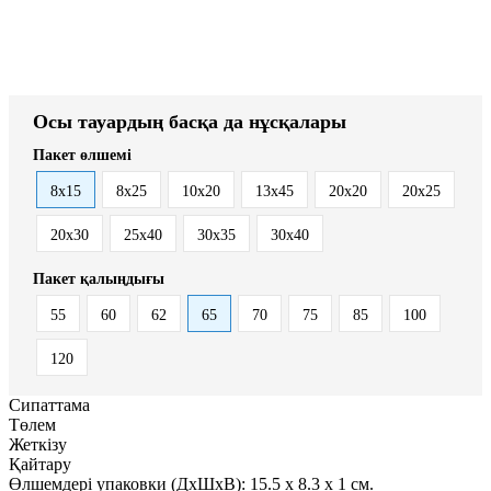
Осы тауардың басқа да нұсқалары
Пакет өлшемі
8x15
8х25
10x20
13x45
20x20
20x25
20x30
25x40
30x35
30x40
Пакет қалыңдығы
55
60
62
65
70
75
85
100
120
Сипаттама
Төлем
Жеткізу
Қайтару
Өлшемдері упаковки (ДxШxВ):
15.5
x
8.3
x
1 см.