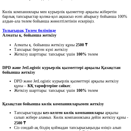
Көлік компаниялары мен курьерлік қызметтер арқылы жіберетін
барлық тапсырыстар қолма-қол ақшасыз есеп айырысу бойынша 100%
алдын-ала төлем бойынша жөнелтілетінін ескеріңіз.
Толығырақ Төлем бөлімінде
Алматы қ. бойынша жеткізу
Алматы қ. бойынша жеткізу құны
2500 ₸
Тапсырыс берген күні жеткізу
Жеткізу шарттары: тапсырыс үшін
100%
төлем
DPD және JetLogistic курьерлік қызметтері арқылы Қазақстан
бойынша жеткізу
DPD және JetLogistic курьерлік қызметтері арқылы жеткізу
құны –
КҚ тарифтеріне сәйкес
.
Жеткізу шарттары: тапсырыс үшін
100%
төлем
Қазақстан бойынша көлік компанияларымен жеткізу
Тапсырыстарды
кез-келген көлік компаниялары
арқылы
салып жібере аламыз. Көлік компаниясына дейін жеткізу құны -
2500 ₸
Сіз сондай-ақ біздің қоймадан тапсырысыңызды өзіңіз алып