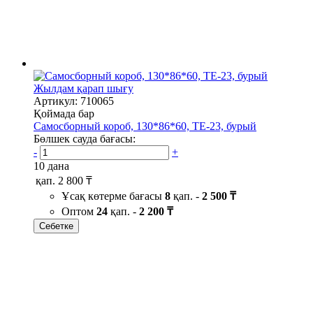
Жылдам қарап шығу
Артикул: 710065
Қоймада бар
Самосборный короб, 130*86*60, ТЕ-23, бурый
Бөлшек сауда бағасы:
-
+
10 дана
қап.
2 800 ₸
Ұсақ көтерме бағасы
8
қап. -
2 500 ₸
Оптом
24
қап. -
2 200 ₸
Себетке