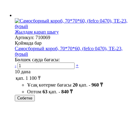
Жылдам қарап шығу
Артикул: 710069
Қоймада бар
Самосборный короб, 70*70*60, (fefco 0470), ТЕ-23,
бурый
Бөлшек сауда бағасы:
-
+
10 дана
қап.
1 100 ₸
Ұсақ көтерме бағасы
20
қап. -
960 ₸
Оптом
63
қап. -
840 ₸
Себетке