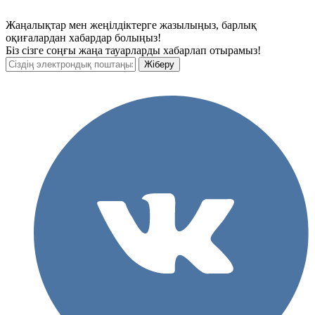
Жаңалықтар мен жеңілдіктерге жазылыңыз, барлық
оқиғалардан хабардар болыңыз!
Біз сізге соңғы жаңа тауарларды хабарлап отырамыз!