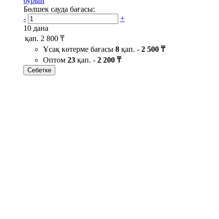
бурый
Бөлшек сауда бағасы:
-
+
10 дана
қап.
2 800 ₸
Ұсақ көтерме бағасы
8
қап. -
2 500 ₸
Оптом
23
қап. -
2 200 ₸
Себетке