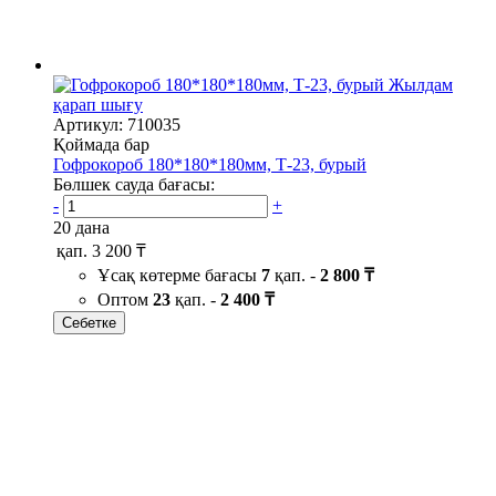
Жылдам
қарап шығу
Артикул: 710035
Қоймада бар
Гофрокороб 180*180*180мм, Т-23, бурый
Бөлшек сауда бағасы:
-
+
20 дана
қап.
3 200 ₸
Ұсақ көтерме бағасы
7
қап. -
2 800 ₸
Оптом
23
қап. -
2 400 ₸
Себетке