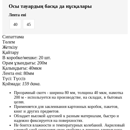
Осы тауардың басқа да нұсқалары
Лента ені
40
45
Сипаттама
Төлем
Жеткізу
Қайтару
В коробке/мешке:
20 шт.
Орам ұзындығы:
200м
Қалыңдығы:
40мкм
Лента ені:
80мм
Түсі:
Түссіз
Қоймада:
159 дана.
Прозрачный скотч - ширина 80 мм, толщина 40 мкм, намотка
200 м - используется на производстве, на складах, в бытовых
целях.
Применяется для заклеивания картонных коробок, пакетов,
книг и других предметов.
Обладает высокой адгезией к разным материалам, быстро и
надежно фиксируется на поверхностях.
Не боится влажности и температурных колебаний. Акриловый
клеевой слой сохраняет свои свойства в течение длительного