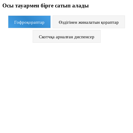
Осы тауармен бірге сатып алады
Гофроқораптар
Өздігінен жиналатын қораптар
Скотчқа арналған диспенсер