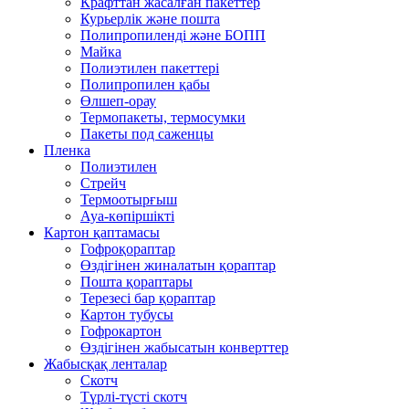
Крафттан жасалған пакеттер
Курьерлік және пошта
Полипропиленді және БОПП
Майка
Полиэтилен пакеттері
Полипропилен қабы
Өлшеп-орау
Термопакеты, термосумки
Пакеты под саженцы
Пленка
Полиэтилен
Стрейч
Термоотырғыш
Ауа-көпіршікті
Картон қаптамасы
Гофроқораптар
Өздігінен жиналатын қораптар
Пошта қораптары
Терезесі бар қораптар
Картон тубусы
Гофрокартон
Өздігінен жабысатын конверттер
Жабысқақ ленталар
Скотч
Түрлі-түсті скотч