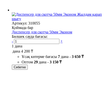
Жылдам қарап
шығу
Артикул: 310055
Қоймада бар
Диспенсер для скотча 50мм Эконом
Бөлшек сауда бағасы:
-
+
1 дана
дана
4 200 ₸
Ұсақ көтерме бағасы
7
дана -
3 650 ₸
Оптом
29
дана -
3 150 ₸
Себетке