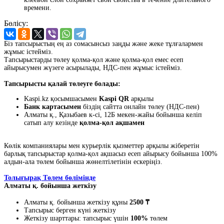
времени.
Бөлісу:
Біз тапсырыстың ең аз сомасынсыз заңды және жеке тұлғалармен
жұмыс істейміз.
Тапсырыстарды төлеу қолма-қол және қолма-қол емес есеп
айырысумен жүзеге асырылады, НДС-пен жұмыс істейміз.
Тапсырысты қалай төлеуге болады:
Kaspi.kz қосымшасымен
Kaspi QR
арқылы
Банк картасымен
біздің сайтта онлайн төлеу (НДС-пен)
Алматы қ., Қазыбаев к-сі, 12Б мекен-жайы бойынша келіп
сатып алу кезінде
қолма-қол ақшамен
Көлік компаниялары мен курьерлік қызметтер арқылы жіберетін
барлық тапсырыстар қолма-қол ақшасыз есеп айырысу бойынша 100%
алдын-ала төлем бойынша жөнелтілетінін ескеріңіз.
Толығырақ Төлем бөлімінде
Алматы қ. бойынша жеткізу
Алматы қ. бойынша жеткізу құны
2500 ₸
Тапсырыс берген күні жеткізу
Жеткізу шарттары: тапсырыс үшін
100%
төлем