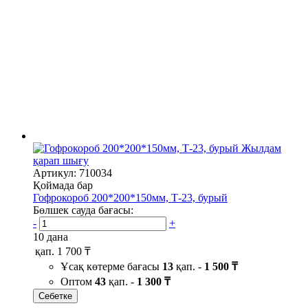
Жылдам
қарап шығу
Артикул: 710034
Қоймада бар
Гофрокороб 200*200*150мм, Т-23, бурый
Бөлшек сауда бағасы:
-
+
10 дана
қап.
1 700 ₸
Ұсақ көтерме бағасы
13
қап. -
1 500 ₸
Оптом
43
қап. -
1 300 ₸
Себетке