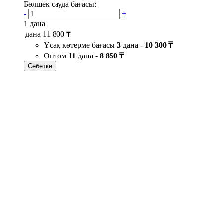
Бөлшек сауда бағасы:
-
+
1 дана
дана
11 800 ₸
Ұсақ көтерме бағасы
3
дана -
10 300 ₸
Оптом
11
дана -
8 850 ₸
Себетке