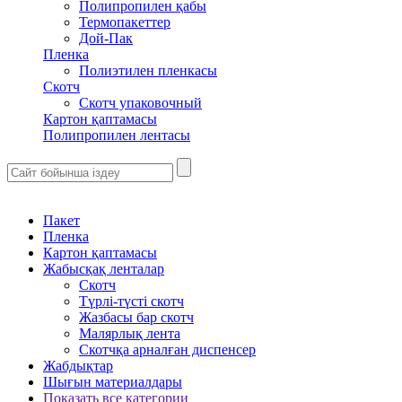
Полипропилен қабы
Термопакеттер
Дой-Пак
Пленка
Полиэтилен пленкасы
Скотч
Скотч упаковочный
Картон қаптамасы
Полипропилен лентасы
Пакет
Пленка
Картон қаптамасы
Жабысқақ ленталар
Скотч
Түрлі-түсті скотч
Жазбасы бар скотч
Малярлық лента
Скотчқа арналған диспенсер
Жабдықтар
Шығын материалдары
Показать все категории