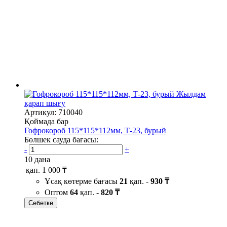
Жылдам
қарап шығу
Артикул: 710040
Қоймада бар
Гофрокороб 115*115*112мм, Т-23, бурый
Бөлшек сауда бағасы:
-
+
10 дана
қап.
1 000 ₸
Ұсақ көтерме бағасы
21
қап. -
930 ₸
Оптом
64
қап. -
820 ₸
Себетке