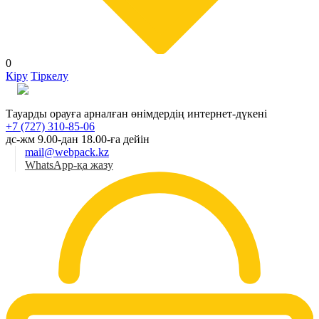
0
Кіру
Тіркелу
Қаз
Тауарды орауға арналған өнімдердің интернет-дүкені
+7 (727) 310-85-06
дс-жм 9.00-дан 18.00-ға дейін
mail@webpack.kz
WhatsApp-қа жазу