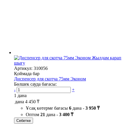
Жылдам қарап
шығу
Артикул: 310056
Қоймада бар
Диспенсер для скотча 75мм Эконом
Бөлшек сауда бағасы:
-
+
1 дана
дана
4 450 ₸
Ұсақ көтерме бағасы
6
дана -
3 950 ₸
Оптом
21
дана -
3 400 ₸
Себетке