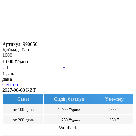
Артикул:
990056
Қоймада бар
1600
1 600
₸/дана
-
+
1 дана
дана
Себетке
2027-08-08
KZT
Саны
Сіздің бағаңыз
Үнемдеу
от 100 дана
1 400
₸/дана
200 ₸
от 200 дана
1 250
₸/дана
350 ₸
WebPack