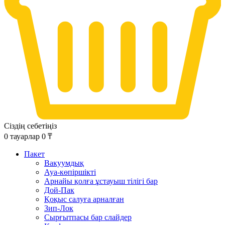
Сіздің себетіңіз
0
тауарлар
0
₸
Пакет
Вакуумдық
Ауа-көпіршікті
Арнайы қолға ұстауыш тілігі бар
Дой-Пак
Қоқыс салуға арналған
Зип-Лок
Сырғытпасы бар слайдер