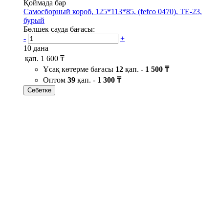
Қоймада бар
Самосборный короб, 125*113*85, (fefco 0470), ТЕ-23,
бурый
Бөлшек сауда бағасы:
-
+
10 дана
қап.
1 600 ₸
Ұсақ көтерме бағасы
12
қап. -
1 500 ₸
Оптом
39
қап. -
1 300 ₸
Себетке