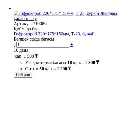
Жылдам
қарап шығу
Артикул: 710086
Қоймада бар
Гофрокороб 220*175*150мм, Т-23, бурый
Бөлшек сауда бағасы:
-
+
10 дана
қап.
1 500 ₸
Ұсақ көтерме бағасы
18
қап. -
1 300 ₸
Оптом
50
қап. -
1 200 ₸
Себетке