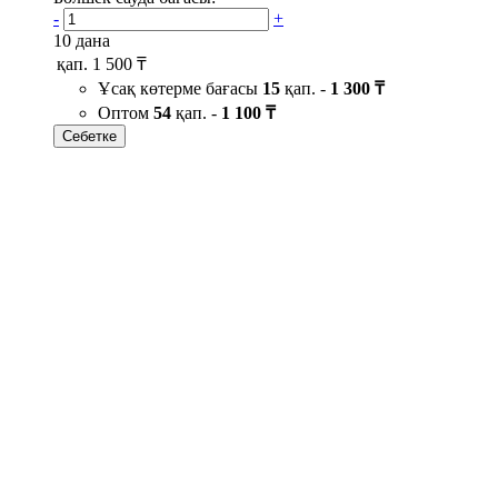
-
+
10 дана
қап.
1 500 ₸
Ұсақ көтерме бағасы
15
қап. -
1 300 ₸
Оптом
54
қап. -
1 100 ₸
Себетке