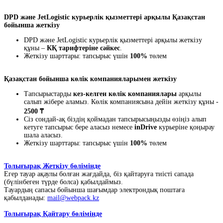
DPD және JetLogistic курьерлік қызметтері арқылы Қазақстан
бойынша жеткізу
DPD және JetLogistic курьерлік қызметтері арқылы жеткізу
құны –
КҚ тарифтеріне сәйкес
.
Жеткізу шарттары: тапсырыс үшін
100%
төлем
Қазақстан бойынша көлік компанияларымен жеткізу
Тапсырыстарды
кез-келген көлік компаниялары
арқылы
салып жібере аламыз. Көлік компаниясына дейін жеткізу құны -
2500 ₸
Сіз сондай-ақ біздің қоймадан тапсырысыңызды өзіңіз алып
кетуге тапсырыс бере аласыз немесе
inDrive
курьеріне қоңырау
шала аласыз.
Жеткізу шарттары: тапсырыс үшін
100%
төлем
Толығырақ Жеткізу бөлімінде
Егер тауар ақаулы болған жағдайда, біз қайтаруға тиісті сапада
(бүлінбеген түрде болса) қабылдаймыз.
Тауардың сапасы бойынша шағымдар электрондық поштаға
қабылданады:
mail@webpack.kz
Толығырақ Қайтару бөлімінде