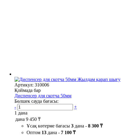
Жылдам қарап шығу
Артикул: 310006
Қоймада бар
Диспенсер для скотча 50мм
Бөлшек сауда бағасы:
-
+
1 дана
дана
9 450 ₸
Ұсақ көтерме бағасы
3
дана -
8 300 ₸
Оптом
13
дана -
7 100 ₸