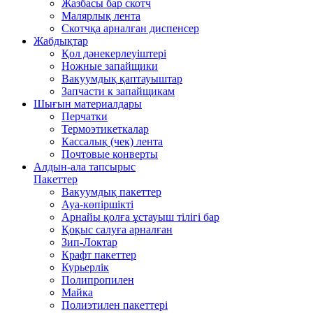
Жазбасы бар скотч
Малярлық лента
Скотчқа арналған диспенсер
Жабдықтар
Қол дәнекерлеуіштері
Ножные запайщики
Вакуумдық қаптауыштар
Запчасти к запайщикам
Шығын материалдары
Перчатки
Термоэтикеткалар
Кассалық (чек) лента
Почтовые конверты
Алдын-ала тапсырыс
Пакеттер
Вакуумдық пакеттер
Ауа-көпіршікті
Арнайы қолға ұстауыш тілігі бар
Қоқыс салуға арналған
Зип-Локтар
Крафт пакеттер
Курьерлік
Полипропилен
Майка
Полиэтилен пакеттері