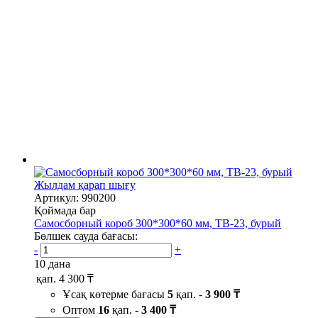
Жылдам қарап шығу
Артикул: 990200
Қоймада бар
Самосборный короб 300*300*60 мм, TB-23, бурый
Бөлшек сауда бағасы:
-
+
10 дана
қап.
4 300 ₸
Ұсақ көтерме бағасы
5
қап. -
3 900 ₸
Оптом
16
қап. -
3 400 ₸