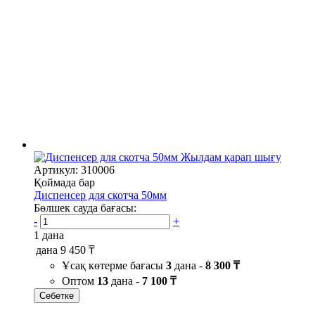
Жылдам қарап шығу
Артикул: 310006
Қоймада бар
Диспенсер для скотча 50мм
Бөлшек сауда бағасы:
-
+
1 дана
дана
9 450 ₸
Ұсақ көтерме бағасы
3
дана -
8 300 ₸
Оптом
13
дана -
7 100 ₸
Себетке