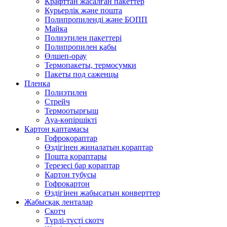
Крафттан жасалған пакеттер
Курьерлік және пошта
Полипропиленді және БОПП
Майка
Полиэтилен пакеттері
Полипропилен қабы
Өлшеп-орау
Термопакеты, термосумки
Пакеты под саженцы
Пленка
Полиэтилен
Стрейч
Термоотырғыш
Ауа-көпіршікті
Картон қаптамасы
Гофроқораптар
Өздігінен жиналатын қораптар
Пошта қораптары
Терезесі бар қораптар
Картон тубусы
Гофрокартон
Өздігінен жабысатын конверттер
Жабысқақ ленталар
Скотч
Түрлі-түсті скотч