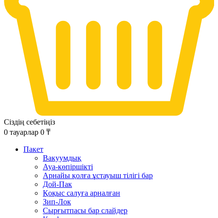
Сіздің себетіңіз
0
тауарлар
0
₸
Пакет
Вакуумдық
Ауа-көпіршікті
Арнайы қолға ұстауыш тілігі бар
Дой-Пак
Қоқыс салуға арналған
Зип-Лок
Сырғытпасы бар слайдер