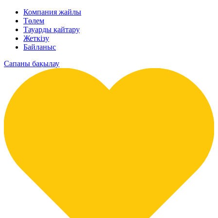
Компания жайлы
Төлем
Тауарды қайтару
Жеткізу
Байланыс
Сапаны бақылау