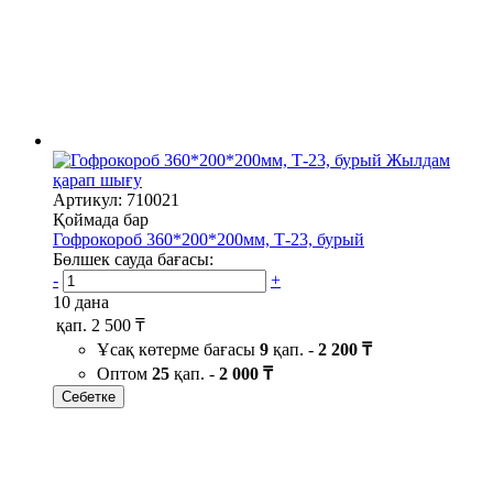
Жылдам
қарап шығу
Артикул: 710021
Қоймада бар
Гофрокороб 360*200*200мм, Т-23, бурый
Бөлшек сауда бағасы:
-
+
10 дана
қап.
2 500 ₸
Ұсақ көтерме бағасы
9
қап. -
2 200 ₸
Оптом
25
қап. -
2 000 ₸
Себетке