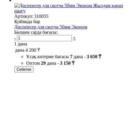
Жылдам қарап
шығу
Артикул: 310055
Қоймада бар
Диспенсер для скотча 50мм Эконом
Бөлшек сауда бағасы:
-
+
1 дана
дана
4 200 ₸
Ұсақ көтерме бағасы
7
дана -
3 650 ₸
Оптом
29
дана -
3 150 ₸
Себетке