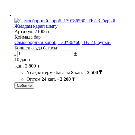
Жылдам қарап шығу
Артикул: 710065
Қоймада бар
Самосборный короб, 130*86*60, ТЕ-23, бурый
Бөлшек сауда бағасы:
-
+
10 дана
қап.
2 800 ₸
Ұсақ көтерме бағасы
8
қап. -
2 500 ₸
Оптом
24
қап. -
2 200 ₸
Себетке