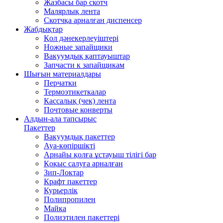
Жазбасы бар скотч
Малярлық лента
Скотчқа арналған диспенсер
Жабдықтар
Қол дәнекерлеуіштері
Ножные запайщики
Вакуумдық қаптауыштар
Запчасти к запайщикам
Шығын материалдары
Перчатки
Термоэтикеткалар
Кассалық (чек) лента
Почтовые конверты
Алдын-ала тапсырыс
Пакеттер
Вакуумдық пакеттер
Ауа-көпіршікті
Арнайы қолға ұстауыш тілігі бар
Қоқыс салуға арналған
Зип-Локтар
Крафт пакеттер
Курьерлік
Полипропилен
Майка
Полиэтилен пакеттері