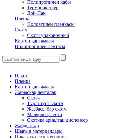
Полипропилен қабы
Термопакеттер
Дой-Пак
Пленка
Полиэтилен пленкасы
Скотч
Скотч упаковочный
Картон қаптамасы
Полипропилен лентасы
Пакет
Пленка
Картон қаптамасы
Жабысқақ ленталар
Скотч
Түрлі-түсті скотч
Жазбасы бар скотч
Малярлық лента
Скотчқа арналған диспенсер
Жабдықтар
Шығын материалдары
Показать все категории