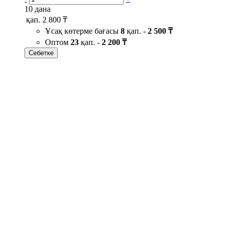
10 дана
қап.
2 800 ₸
Ұсақ көтерме бағасы
8
қап. -
2 500 ₸
Оптом
23
қап. -
2 200 ₸
Себетке