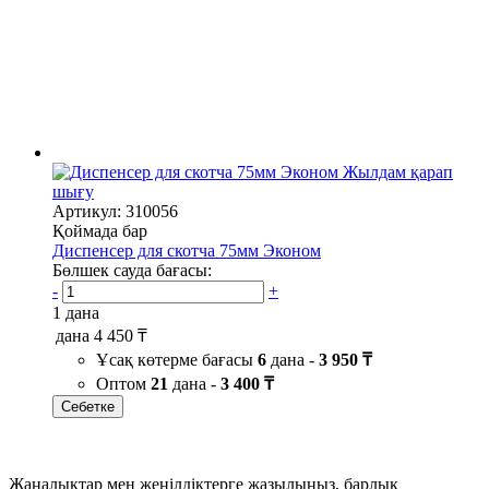
Жылдам қарап
шығу
Артикул: 310056
Қоймада бар
Диспенсер для скотча 75мм Эконом
Бөлшек сауда бағасы:
-
+
1 дана
дана
4 450 ₸
Ұсақ көтерме бағасы
6
дана -
3 950 ₸
Оптом
21
дана -
3 400 ₸
Себетке
Жаңалықтар мен жеңілдіктерге жазылыңыз, барлық