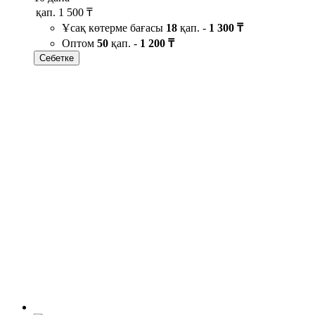
қап.
1 500 ₸
Ұсақ көтерме бағасы
18
қап. -
1 300 ₸
Оптом
50
қап. -
1 200 ₸
Себетке