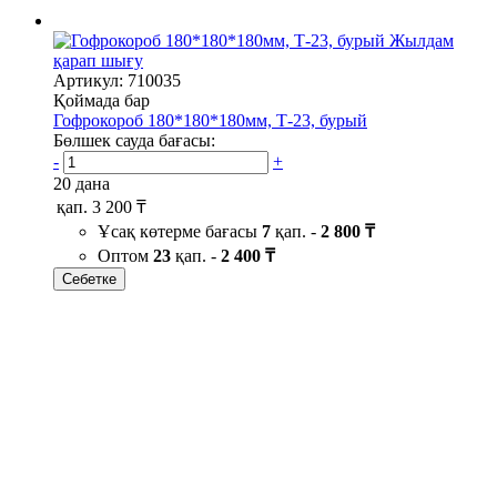
Жылдам
қарап шығу
Артикул: 710035
Қоймада бар
Гофрокороб 180*180*180мм, Т-23, бурый
Бөлшек сауда бағасы:
-
+
20 дана
қап.
3 200 ₸
Ұсақ көтерме бағасы
7
қап. -
2 800 ₸
Оптом
23
қап. -
2 400 ₸
Себетке