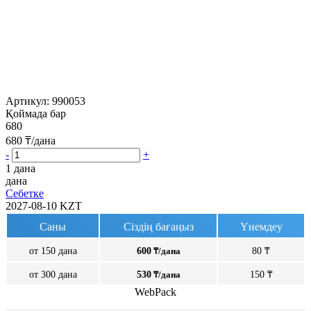
Артикул:
990053
Қоймада бар
680
680
₸/дана
-
+
1 дана
дана
Себетке
2027-08-10
KZT
Саны
Сіздің бағаңыз
Үнемдеу
от 150 дана
600
₸/дана
80 ₸
от 300 дана
530
₸/дана
150 ₸
WebPack