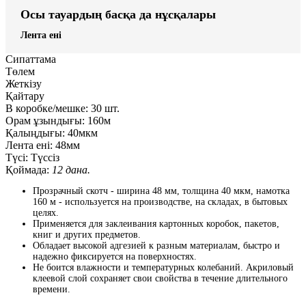
Осы тауардың басқа да нұсқалары
Лента ені
Сипаттама
Төлем
Жеткізу
Қайтару
В коробке/мешке:
30 шт.
Орам ұзындығы:
160м
Қалыңдығы:
40мкм
Лента ені:
48мм
Түсі:
Түссіз
Қоймада:
12 дана.
Прозрачный скотч - ширина 48 мм, толщина 40 мкм, намотка
160 м - используется на производстве, на складах, в бытовых
целях.
Применяется для заклеивания картонных коробок, пакетов,
книг и других предметов.
Обладает высокой адгезией к разным материалам, быстро и
надежно фиксируется на поверхностях.
Не боится влажности и температурных колебаний. Акриловый
клеевой слой сохраняет свои свойства в течение длительного
времени.