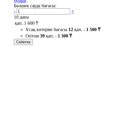
бурый
Бөлшек сауда бағасы:
-
+
10 дана
қап.
1 600 ₸
Ұсақ көтерме бағасы
12
қап. -
1 500 ₸
Оптом
39
қап. -
1 300 ₸
Себетке