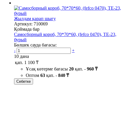
Жылдам қарап шығу
Артикул: 710069
Қоймада бар
Самосборный короб, 70*70*60, (fefco 0470), ТЕ-23,
бурый
Бөлшек сауда бағасы:
-
+
10 дана
қап.
1 100 ₸
Ұсақ көтерме бағасы
20
қап. -
960 ₸
Оптом
63
қап. -
840 ₸
Себетке