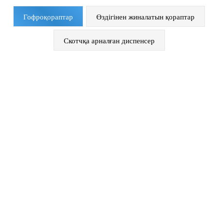
Гофроқораптар
Өздігінен жиналатын қораптар
Скотчқа арналған диспенсер