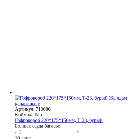
Жылдам
қарап шығу
Артикул: 710086
Қоймада бар
Гофрокороб 220*175*150мм, Т-23, бурый
Бөлшек сауда бағасы:
-
+
10 дана