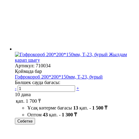
Жылдам
қарап шығу
Артикул: 710034
Қоймада бар
Гофрокороб 200*200*150мм, Т-23, бурый
Бөлшек сауда бағасы:
-
+
10 дана
қап.
1 700 ₸
Ұсақ көтерме бағасы
13
қап. -
1 500 ₸
Оптом
43
қап. -
1 300 ₸
Себетке