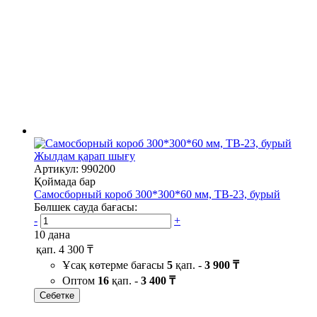
Жылдам қарап шығу
Артикул: 990200
Қоймада бар
Самосборный короб 300*300*60 мм, TB-23, бурый
Бөлшек сауда бағасы:
-
+
10 дана
қап.
4 300 ₸
Ұсақ көтерме бағасы
5
қап. -
3 900 ₸
Оптом
16
қап. -
3 400 ₸
Себетке