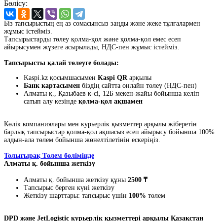
Бөлісу:
Біз тапсырыстың ең аз сомасынсыз заңды және жеке тұлғалармен
жұмыс істейміз.
Тапсырыстарды төлеу қолма-қол және қолма-қол емес есеп
айырысумен жүзеге асырылады, НДС-пен жұмыс істейміз.
Тапсырысты қалай төлеуге болады:
Kaspi.kz қосымшасымен
Kaspi QR
арқылы
Банк картасымен
біздің сайтта онлайн төлеу (НДС-пен)
Алматы қ., Қазыбаев к-сі, 12Б мекен-жайы бойынша келіп
сатып алу кезінде
қолма-қол ақшамен
Көлік компаниялары мен курьерлік қызметтер арқылы жіберетін
барлық тапсырыстар қолма-қол ақшасыз есеп айырысу бойынша 100%
алдын-ала төлем бойынша жөнелтілетінін ескеріңіз.
Толығырақ Төлем бөлімінде
Алматы қ. бойынша жеткізу
Алматы қ. бойынша жеткізу құны
2500 ₸
Тапсырыс берген күні жеткізу
Жеткізу шарттары: тапсырыс үшін
100%
төлем
DPD және JetLogistic курьерлік қызметтері арқылы Қазақстан