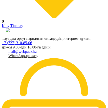
0
Кіру
Тіркелу
Қаз
Тауарды орауға арналған өнімдердің интернет-дүкені
+7 (727) 310-85-06
дс-жм 9.00-дан 18.00-ға дейін
mail@webpack.kz
WhatsApp-қа жазу