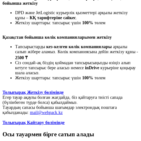
бойынша жеткізу
DPD және JetLogistic курьерлік қызметтері арқылы жеткізу
құны –
КҚ тарифтеріне сәйкес
.
Жеткізу шарттары: тапсырыс үшін
100%
төлем
Қазақстан бойынша көлік компанияларымен жеткізу
Тапсырыстарды
кез-келген көлік компаниялары
арқылы
салып жібере аламыз. Көлік компаниясына дейін жеткізу құны -
2500 ₸
Сіз сондай-ақ біздің қоймадан тапсырысыңызды өзіңіз алып
кетуге тапсырыс бере аласыз немесе
inDrive
курьеріне қоңырау
шала аласыз.
Жеткізу шарттары: тапсырыс үшін
100%
төлем
Толығырақ Жеткізу бөлімінде
Егер тауар ақаулы болған жағдайда, біз қайтаруға тиісті сапада
(бүлінбеген түрде болса) қабылдаймыз.
Тауардың сапасы бойынша шағымдар электрондық поштаға
қабылданады:
mail@webpack.kz
Толығырақ Қайтару бөлімінде
Осы тауармен бірге сатып алады