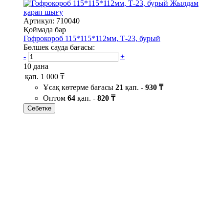
Жылдам
қарап шығу
Артикул: 710040
Қоймада бар
Гофрокороб 115*115*112мм, Т-23, бурый
Бөлшек сауда бағасы:
-
+
10 дана
қап.
1 000 ₸
Ұсақ көтерме бағасы
21
қап. -
930 ₸
Оптом
64
қап. -
820 ₸
Себетке