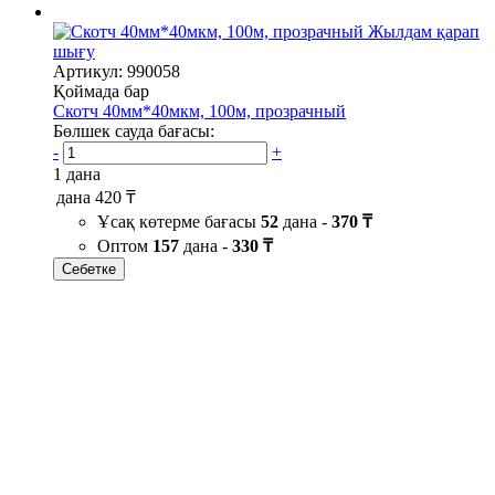
Жылдам қарап
шығу
Артикул: 990058
Қоймада бар
Скотч 40мм*40мкм, 100м, прозрачный
Бөлшек сауда бағасы:
-
+
1 дана
дана
420 ₸
Ұсақ көтерме бағасы
52
дана -
370 ₸
Оптом
157
дана -
330 ₸
Себетке