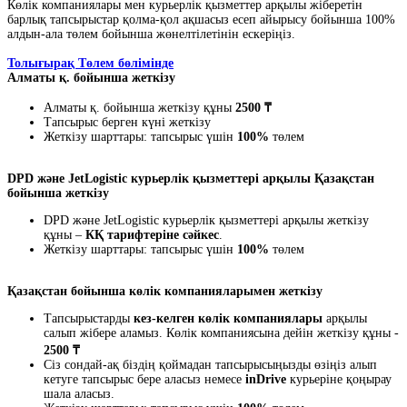
Көлік компаниялары мен курьерлік қызметтер арқылы жіберетін
барлық тапсырыстар қолма-қол ақшасыз есеп айырысу бойынша 100%
алдын-ала төлем бойынша жөнелтілетінін ескеріңіз.
Толығырақ Төлем бөлімінде
Алматы қ. бойынша жеткізу
Алматы қ. бойынша жеткізу құны
2500 ₸
Тапсырыс берген күні жеткізу
Жеткізу шарттары: тапсырыс үшін
100%
төлем
DPD және JetLogistic курьерлік қызметтері арқылы Қазақстан
бойынша жеткізу
DPD және JetLogistic курьерлік қызметтері арқылы жеткізу
құны –
КҚ тарифтеріне сәйкес
.
Жеткізу шарттары: тапсырыс үшін
100%
төлем
Қазақстан бойынша көлік компанияларымен жеткізу
Тапсырыстарды
кез-келген көлік компаниялары
арқылы
салып жібере аламыз. Көлік компаниясына дейін жеткізу құны -
2500 ₸
Сіз сондай-ақ біздің қоймадан тапсырысыңызды өзіңіз алып
кетуге тапсырыс бере аласыз немесе
inDrive
курьеріне қоңырау
шала аласыз.