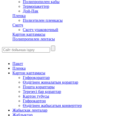
Полипропилен қабы
Термопакеттер
Дой-Пак
Пленка
Полиэтилен пленкасы
Скотч
Скотч упаковочный
Картон қаптамасы
Полипропилен лентасы
Пакет
Пленка
Картон қаптамасы
Гофроқораптар
Өздігінен жиналатын қораптар
Пошта қораптары
Терезесі бар қораптар
Картон тубусы
Гофрокартон
Өздігінен жабысатын конверттер
Жабысқақ ленталар
Жабдықтар