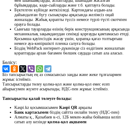
мен шыныаяқтарды, аспаптарды, шыныдан жасалған
бұйымдарды, кәде-сыйларды және т.б. қаптауға болады.
Бүктелген күйінде жеткізіледі. Картондағы алдын-ала
дайындалған бүгу сызықтары арқасында желімсіз оңай
жиналады. Жабық қорапты түссіз немесе түрлі-түсті скотчпен
орауға болады.
Сынғыш тауарларды өзінің берік конструкциясының арқасында
механикалық зақымданудан сенімді қорғауды қамтамасыз етеді.
Қосымша қауіпсіздік жасау үшін, қорапқа қағаз толтырғыш
немесе ауа-көпіршікті пленка салуға болады.
Біздің WebPack интернет-дүкенінде сіз өздігінен жиналатын
қораптарды арзан бағамен бөлшек саудада сатып ала аласыз.
Бөлісу:
Біз тапсырыстың ең аз сомасынсыз заңды және жеке тұлғалармен
жұмыс істейміз.
Тапсырыстарды төлеу қолма-қол және қолма-қол емес есеп
айырысумен жүзеге асырылады, НДС-пен жұмыс істейміз.
Тапсырысты қалай төлеуге болады:
Kaspi.kz қосымшасымен
Kaspi QR
арқылы
Банк картасымен
біздің сайтта онлайн төлеу (НДС-пен)
Алматы қ., Қазыбаев к-сі, 12Б мекен-жайы бойынша келіп
сатып алу кезінде
қолма-қол ақшамен