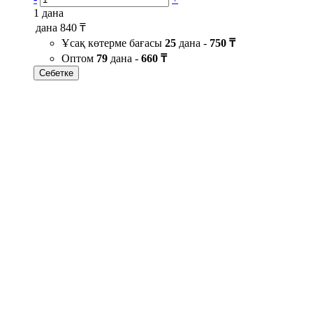
1 дана
дана
840 ₸
Ұсақ көтерме бағасы
25
дана -
750 ₸
Оптом
79
дана -
660 ₸
Себетке