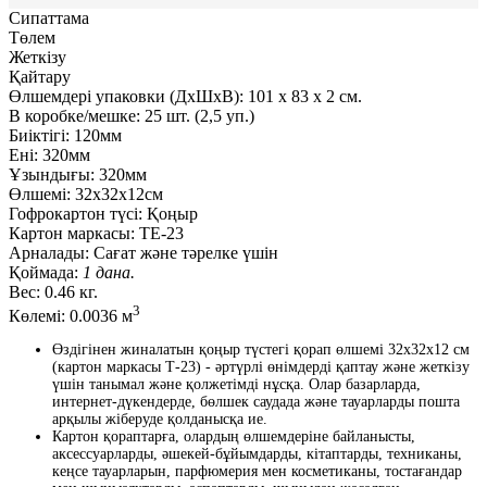
Сипаттама
Төлем
Жеткізу
Қайтару
Өлшемдері упаковки (ДxШxВ):
101
x
83
x
2 см.
В коробке/мешке:
25 шт. (2,5 уп.)
Биіктігі:
120мм
Ені:
320мм
Ұзындығы:
320мм
Өлшемі:
32х32х12см
Гофрокартон түсі:
Қоңыр
Картон маркасы:
ТЕ-23
Арналады:
Сағат және тәрелке үшін
Қоймада:
1 дана.
Вес:
0.46 кг.
3
Көлемі:
0.0036 м
Өздігінен жиналатын қоңыр түстегі қорап өлшемі 32x32x12 см
(картон маркасы Т-23) - әртүрлі өнімдерді қаптау және жеткізу
үшін танымал және қолжетімді нұсқа. Олар базарларда,
интернет-дүкендерде, бөлшек саудада және тауарларды пошта
арқылы жіберуде қолданысқа ие.
Картон қораптарға, олардың өлшемдеріне байланысты,
аксессуарларды, әшекей-бұйымдарды, кітаптарды, техниканы,
кеңсе тауарларын, парфюмерия мен косметиканы, тостағандар