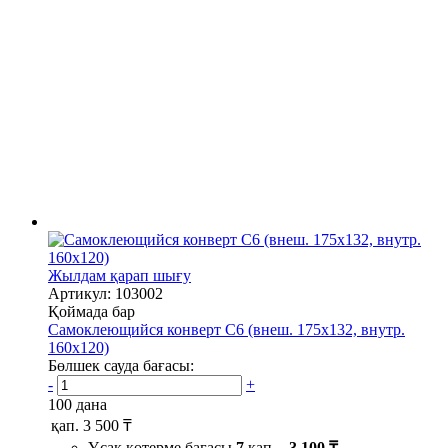
Жылдам қарап шығу
Артикул: 103002
Қоймада бар
Самоклеющийся конверт С6 (внеш. 175х132, внутр.
160х120)
Бөлшек сауда бағасы:
-
+
100 дана
қап.
3 500 ₸
Ұсақ көтерме бағасы
7
қап. -
3 100 ₸