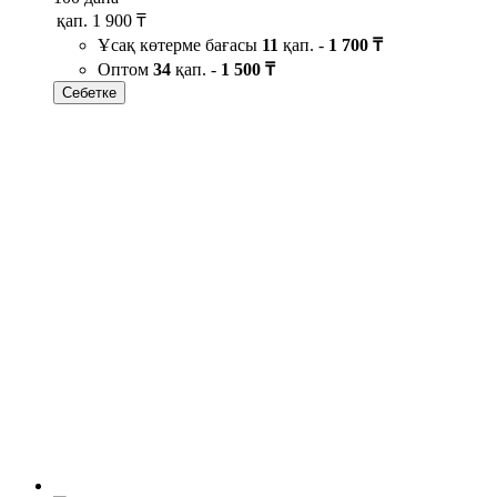
қап.
1 900 ₸
Ұсақ көтерме бағасы
11
қап. -
1 700 ₸
Оптом
34
қап. -
1 500 ₸
Себетке