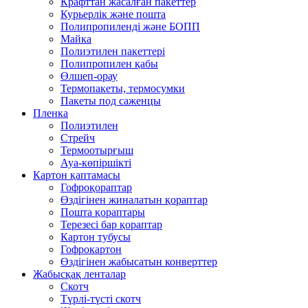
Крафттан жасалған пакеттер
Курьерлік және пошта
Полипропиленді және БОПП
Майка
Полиэтилен пакеттері
Полипропилен қабы
Өлшеп-орау
Термопакеты, термосумки
Пакеты под саженцы
Пленка
Полиэтилен
Стрейч
Термоотырғыш
Ауа-көпіршікті
Картон қаптамасы
Гофроқораптар
Өздігінен жиналатын қораптар
Пошта қораптары
Терезесі бар қораптар
Картон тубусы
Гофрокартон
Өздігінен жабысатын конверттер
Жабысқақ ленталар
Скотч
Түрлі-түсті скотч