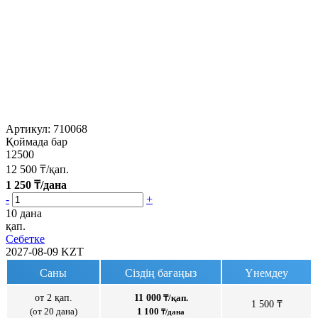
Артикул:
710068
Қоймада бар
12500
12 500
₸/қап.
1 250
₸/дана
-
+
10 дана
қап.
Себетке
2027-08-09
KZT
Саны
Сіздің бағаңыз
Үнемдеу
от 2 қап.
11 000
₸/қап.
1 500 ₸
(от 20 дана)
1 100
₸/дана