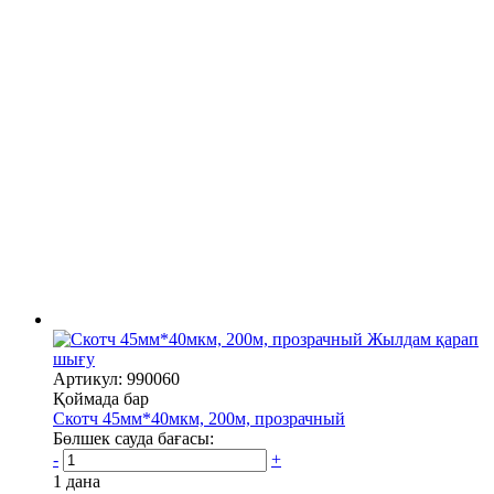
Жылдам қарап
шығу
Артикул: 990060
Қоймада бар
Скотч 45мм*40мкм, 200м, прозрачный
Бөлшек сауда бағасы:
-
+
1 дана