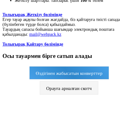
Жеткізу шарттары: тапсырыс үшін
100%
төлем
Толығырақ Жеткізу бөлімінде
Егер тауар ақаулы болған жағдайда, біз қайтаруға тиісті сапада
(бүлінбеген түрде болса) қабылдаймыз.
Тауардың сапасы бойынша шағымдар электрондық поштаға
қабылданады:
mail@webpack.kz
Толығырақ Қайтару бөлімінде
Осы тауармен бірге сатып алады
Өздігінен жабысатын конверттер
Орауға арналған скотч