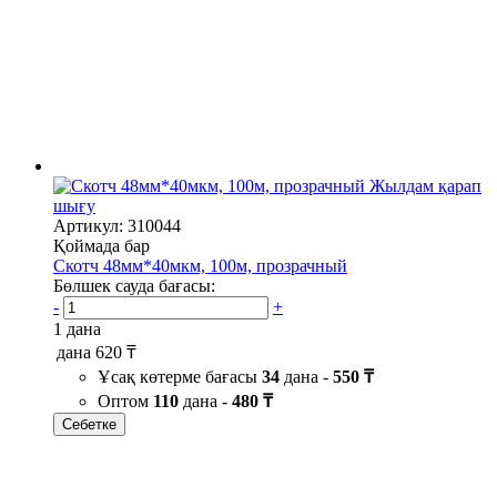
Жылдам қарап
шығу
Артикул: 310044
Қоймада бар
Скотч 48мм*40мкм, 100м, прозрачный
Бөлшек сауда бағасы:
-
+
1 дана
дана
620 ₸
Ұсақ көтерме бағасы
34
дана -
550 ₸
Оптом
110
дана -
480 ₸
Себетке