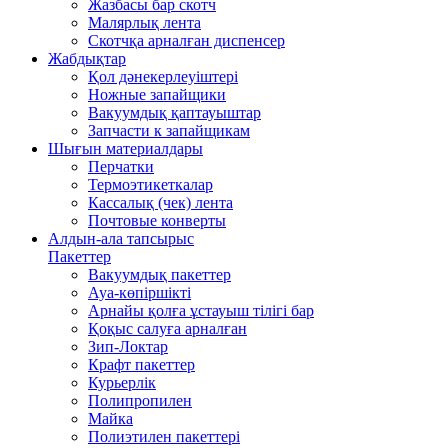
Жазбасы бар скотч
Малярлық лента
Скотчқа арналған диспенсер
Жабдықтар
Қол дәнекерлеуіштері
Ножные запайщики
Вакуумдық қаптауыштар
Запчасти к запайщикам
Шығын материалдары
Перчатки
Термоэтикеткалар
Кассалық (чек) лента
Почтовые конверты
Алдын-ала тапсырыс
Пакеттер
Вакуумдық пакеттер
Ауа-көпіршікті
Арнайы қолға ұстауыш тілігі бар
Қоқыс салуға арналған
Зип-Локтар
Крафт пакеттер
Курьерлік
Полипропилен
Майка
Полиэтилен пакеттері