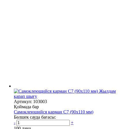
Жылдам
қарап шығу
Артикул: 103003
Қоймада бар
Самоклеющийся карман C7 (90х110 мм)
Бөлшек сауда бағасы:
-
+
100 дана