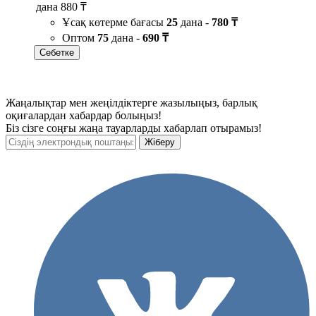
дана
880 ₸
Ұсақ көтерме бағасы
25
дана -
780 ₸
Оптом
75
дана -
690 ₸
Себетке
Жаңалықтар мен жеңілдіктерге жазылыңыз, барлық
оқиғалардан хабардар болыңыз!
Біз сізге соңғы жаңа тауарларды хабарлап отырамыз!