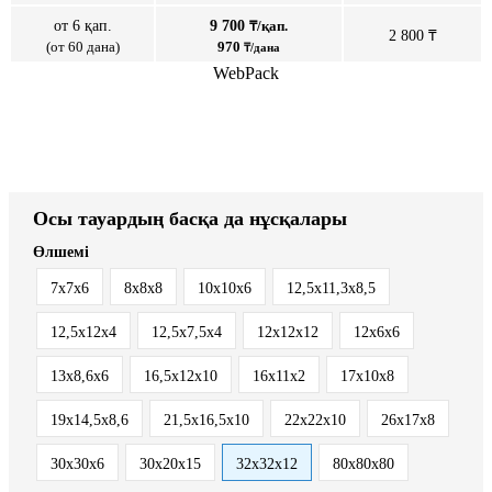
от 6 қап.
9 700
₸/қап.
2 800 ₸
(от 60 дана)
970
₸/дана
WebPack
Осы тауардың басқа да нұсқалары
Өлшемі
7х7х6
8х8х8
10х10х6
12,5x11,3x8,5
12,5x12x4
12,5x7,5x4
12х12х12
12х6х6
13x8,6x6
16,5x12x10
16x11x2
17х10х8
19х14,5х8,6
21,5x16,5x10
22x22x10
26х17х8
30x30x6
30х20х15
32х32х12
80х80х80