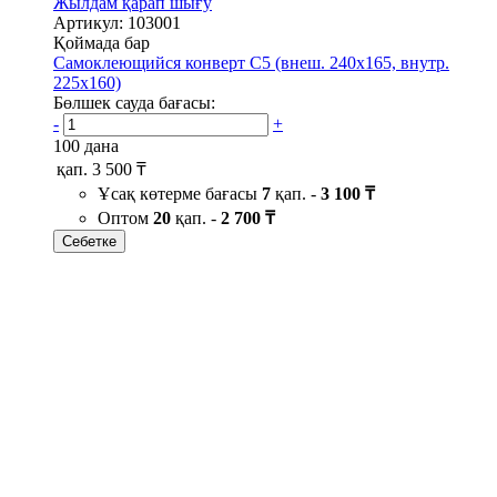
Жылдам қарап шығу
Артикул: 103001
Қоймада бар
Самоклеющийся конверт С5 (внеш. 240х165, внутр.
225х160)
Бөлшек сауда бағасы:
-
+
100 дана
қап.
3 500 ₸
Ұсақ көтерме бағасы
7
қап. -
3 100 ₸
Оптом
20
қап. -
2 700 ₸
Себетке