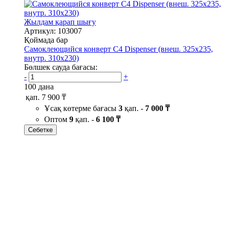
Жылдам қарап шығу
Артикул: 103007
Қоймада бар
Самоклеющийся конверт С4 Dispenser (внеш. 325х235,
внутр. 310х230)
Бөлшек сауда бағасы:
-
+
100 дана
қап.
7 900 ₸
Ұсақ көтерме бағасы
3
қап. -
7 000 ₸
Оптом
9
қап. -
6 100 ₸
Себетке