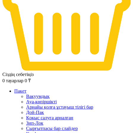
Сіздің себетіңіз
0
тауарлар
0
₸
Пакет
Вакуумдық
Ауа-көпіршікті
Арнайы қолға ұстауыш тілігі бар
Дой-Пак
Қоқыс салуға арналған
Зип-Лок
Сырғытпасы бар слайдер