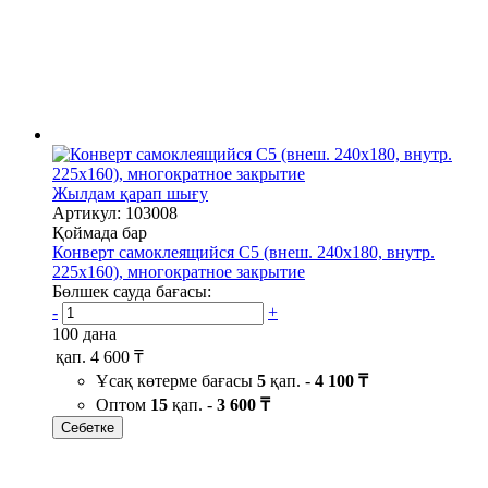
Жылдам қарап шығу
Артикул: 103008
Қоймада бар
Конверт самоклеящийся С5 (внеш. 240х180, внутр.
225х160), многократное закрытие
Бөлшек сауда бағасы:
-
+
100 дана
қап.
4 600 ₸
Ұсақ көтерме бағасы
5
қап. -
4 100 ₸
Оптом
15
қап. -
3 600 ₸
Себетке