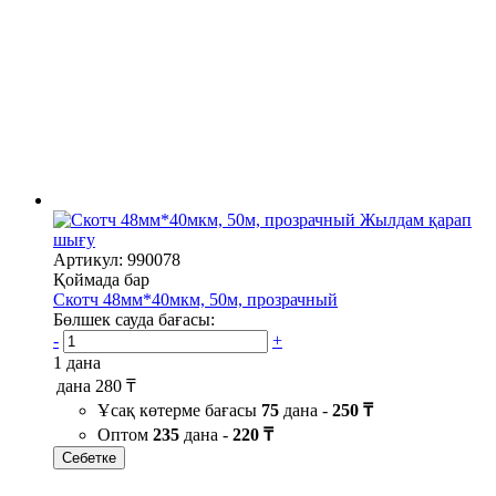
Жылдам қарап
шығу
Артикул: 990078
Қоймада бар
Скотч 48мм*40мкм, 50м, прозрачный
Бөлшек сауда бағасы:
-
+
1 дана
дана
280 ₸
Ұсақ көтерме бағасы
75
дана -
250 ₸
Оптом
235
дана -
220 ₸
Себетке