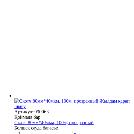
Жылдам қарап
шығу
Артикул: 990063
Қоймада бар
Скотч 80мм*40мкм, 100м, прозрачный
Бөлшек сауда бағасы:
-
+