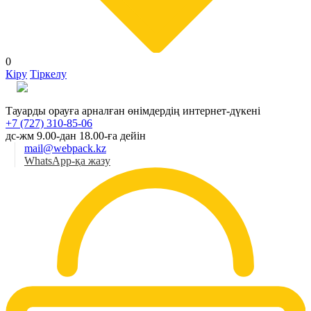
0
Кіру
Тіркелу
Қаз
Тауарды орауға арналған өнімдердің интернет-дүкені
+7 (727) 310-85-06
дс-жм 9.00-дан 18.00-ға дейін
mail@webpack.kz
WhatsApp-қа жазу