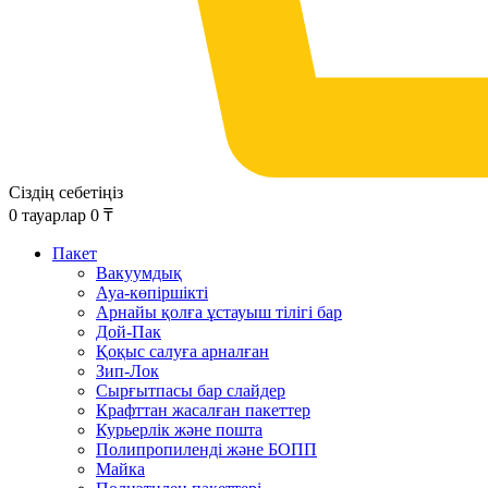
Сіздің себетіңіз
0
тауарлар
0
₸
Пакет
Вакуумдық
Ауа-көпіршікті
Арнайы қолға ұстауыш тілігі бар
Дой-Пак
Қоқыс салуға арналған
Зип-Лок
Сырғытпасы бар слайдер
Крафттан жасалған пакеттер
Курьерлік және пошта
Полипропиленді және БОПП
Майка