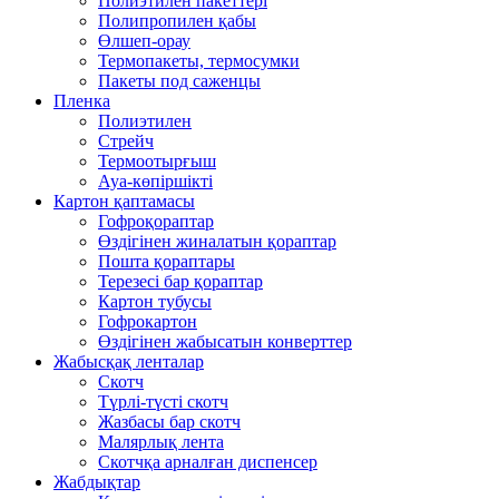
Полиэтилен пакеттері
Полипропилен қабы
Өлшеп-орау
Термопакеты, термосумки
Пакеты под саженцы
Пленка
Полиэтилен
Стрейч
Термоотырғыш
Ауа-көпіршікті
Картон қаптамасы
Гофроқораптар
Өздігінен жиналатын қораптар
Пошта қораптары
Терезесі бар қораптар
Картон тубусы
Гофрокартон
Өздігінен жабысатын конверттер
Жабысқақ ленталар
Скотч
Түрлі-түсті скотч
Жазбасы бар скотч
Малярлық лента
Скотчқа арналған диспенсер
Жабдықтар