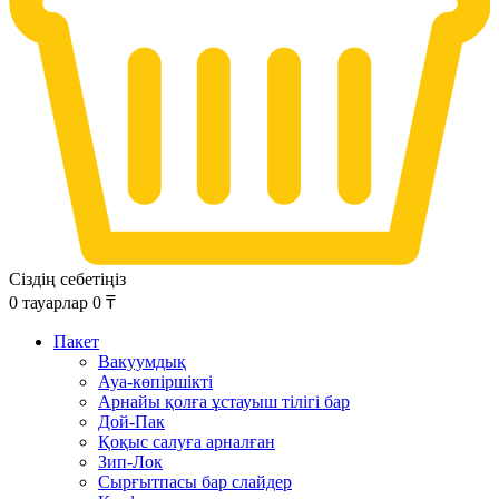
Сіздің себетіңіз
0
тауарлар
0
₸
Пакет
Вакуумдық
Ауа-көпіршікті
Арнайы қолға ұстауыш тілігі бар
Дой-Пак
Қоқыс салуға арналған
Зип-Лок
Сырғытпасы бар слайдер