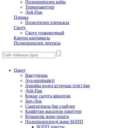
Полипропилен қабы
Термопакеттер
Дой-Пак
Пленка
Полиэтилен пленкасы
Скотч
Скотч упаковочный
Картон қаптамасы
Полипропилен лентасы
Пакет
Вакуумдық
Ауа-көпіршікті
Арнайы қолға ұстауыш тілігі бар
Дой-Пак
Қоқыс салуға арналған
Зип-Лок
Сырғытпасы бар слайдер
Крафттан жасалған пакеттер
Курьерлік және пошта
Полипропиленді және БОПП
БОПП пакеты