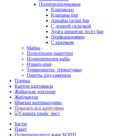
Полипропиленовые
Клапансыз
Клапаны бар
Арнайы ілгіші бар
С донной складкой
Ауаға арналған тесігі бар
Перфорациямен
С крючком
Майка
Полиэтилен пакеттері
Полипропилен қабы
Өлшеп-орау
Термопакеты, термосумки
Пакеты под саженцы
Пленка
Картон қаптамасы
Жабысқақ ленталар
Жабдықтар
Шығын материалдары
Показать все категории
Басты
Пакет
Полипропиленді және БОПП