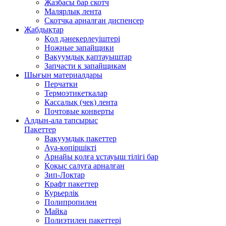
Жазбасы бар скотч
Малярлық лента
Скотчқа арналған диспенсер
Жабдықтар
Қол дәнекерлеуіштері
Ножные запайщики
Вакуумдық қаптауыштар
Запчасти к запайщикам
Шығын материалдары
Перчатки
Термоэтикеткалар
Кассалық (чек) лента
Почтовые конверты
Алдын-ала тапсырыс
Пакеттер
Вакуумдық пакеттер
Ауа-көпіршікті
Арнайы қолға ұстауыш тілігі бар
Қоқыс салуға арналған
Зип-Локтар
Крафт пакеттер
Курьерлік
Полипропилен
Майка
Полиэтилен пакеттері