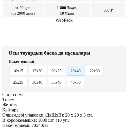
от 29 қап.
1 800
₸/қап.
500 ₸
(от 2900 дана)
18
₸/дана
WebPack
Осы тауардың басқа да нұсқалары
Пакет өлшемі
10x15
15x20
20x25
20x40
22x30
25x35
30x40
35x40
40x50
Сипаттама
Төлем
Жеткізу
Қайтару
Өлшемдері упаковки (ДxШxВ):
20
x
20
x
3 см.
В коробке/мешке:
1000 шт. (10 уп.)
Пакет өлшемі:
20x40см