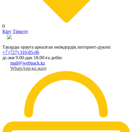
0
Кіру
Тіркелу
Қаз
Тауарды орауға арналған өнімдердің интернет-дүкені
+7 (727) 310-85-06
дс-жм 9.00-дан 18.00-ға дейін
mail@webpack.kz
WhatsApp-қа жазу