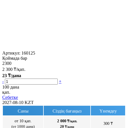
Артикул:
160125
Қоймада бар
2300
2 300
₸/қап.
23
₸/дана
-
+
100 дана
қап.
Себетке
2027-08-10
KZT
Саны
Сіздің бағаңыз
Үнемдеу
от 10 қап.
2 000
₸/қап.
300 ₸
(от 1000 дана)
20
₸/дана