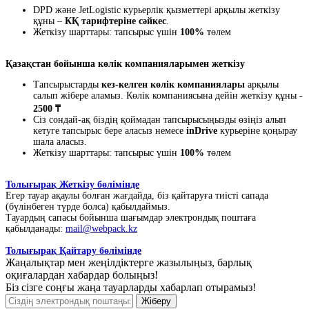
DPD және JetLogistic курьерлік қызметтері арқылы жеткізу
құны –
КҚ тарифтеріне сәйкес
.
Жеткізу шарттары: тапсырыс үшін
100%
төлем
Қазақстан бойынша көлік компанияларымен жеткізу
Тапсырыстарды
кез-келген көлік компаниялары
арқылы
салып жібере аламыз. Көлік компаниясына дейін жеткізу құны -
2500 ₸
Сіз сондай-ақ біздің қоймадан тапсырысыңызды өзіңіз алып
кетуге тапсырыс бере аласыз немесе
inDrive
курьеріне қоңырау
шала аласыз.
Жеткізу шарттары: тапсырыс үшін
100%
төлем
Толығырақ Жеткізу бөлімінде
Егер тауар ақаулы болған жағдайда, біз қайтаруға тиісті сапада
(бүлінбеген түрде болса) қабылдаймыз.
Тауардың сапасы бойынша шағымдар электрондық поштаға
қабылданады:
mail@webpack.kz
Толығырақ Қайтару бөлімінде
Жаңалықтар мен жеңілдіктерге жазылыңыз, барлық
оқиғалардан хабардар болыңыз!
Біз сізге соңғы жаңа тауарларды хабарлап отырамыз!