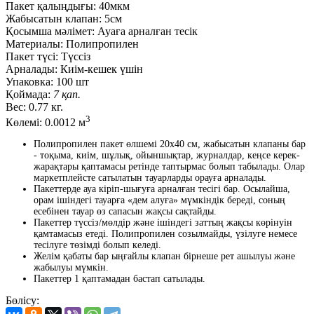
Пакет қалыңдығы:
40мкм
Жабысатын клапан:
5см
Қосымша мәлімет:
Ауаға арналған тесік
Материалы:
Полипропилен
Пакет түсі:
Түссіз
Арналады:
Киім-кешек үшін
Упаковка:
100 шт
Қоймада:
7 қап.
Вес:
0.77 кг.
3
Көлемі:
0.0012 м
Полипропилен пакет өлшемі 20x40 см, жабысатын клапаны бар
- тоқыма, киім, шұлық, ойыншықтар, журналдар, кеңсе керек-
жарақтары қаптамасы ретінде таптырмас болып табылады. Олар
маркетплейсте сатылатын тауарларды орауға арналады.
Пакеттерде ауа кіріп-шығуға арналған тесігі бар. Осылайша,
орам ішіндегі тауарға «дем алуға» мүмкіндік береді, соның
есебінен тауар өз сапасын жақсы сақтайды.
Пакеттер түссіз/мөлдір және ішіндегі заттың жақсы көрінуін
қамтамасыз етеді. Полипропилен созылмайды, үзілуге немесе
тесілуге төзімді болып келеді.
Желім қабаты бар ыңғайлы клапан бірнеше рет ашылуы және
жабылуы мүмкін.
Пакеттер 1 қаптамадан бастап сатылады.
Бөлісу: