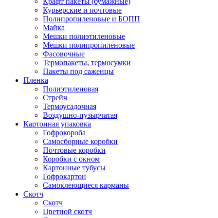
Крафт пакеты (бумажные)
Курьерские и почтовые
Полипропиленовые и БОПП
Майка
Мешки полиэтиленовые
Мешки полипропиленовые
Фасовочные
Термопакеты, термосумки
Пакеты под саженцы
Пленка
Полиэтиленовая
Стрейч
Термоусадочная
Воздушно-пузырчатая
Картонная упаковка
Гофрокороба
Самосборные коробки
Почтовые коробки
Коробки с окном
Картонные тубусы
Гофрокартон
Самоклеющиеся карманы
Скотч
Скотч
Цветной скотч