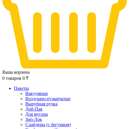
Ваша корзина
0
товаров
0
₸
Пакеты
Вакуумные
Воздушно-пузырчатые
Вырубная ручка
Дой-Пак
Для мусора
Зип-Лок
Слайдеры (с бегунком)