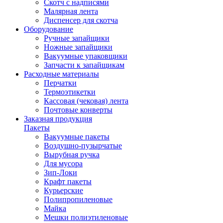
Скотч с надписями
Малярная лента
Диспенсер для скотча
Оборудование
Ручные запайщики
Ножные запайщики
Вакуумные упаковщики
Запчасти к запайщикам
Расходные материалы
Перчатки
Термоэтикетки
Кассовая (чековая) лента
Почтовые конверты
Заказная продукция
Пакеты
Вакуумные пакеты
Воздушно-пузырчатые
Вырубная ручка
Для мусора
Зип-Локи
Крафт пакеты
Курьерские
Полипропиленовые
Майка
Мешки полиэтиленовые