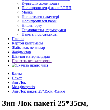
Курьерлік және пошта
Полипропиленді және БОПП
Майка
Полиэтилен пакеттері
Полипропилен қабы
Өлшеп-орау
Термопакеты, термосумки
Пакеты под саженцы
Пленка
Картон қаптамасы
Жабысқақ ленталар
Жабдықтар
Шығын материалдары
Показать все категории
Басты
Пакет
Зип-Лок
Мөлдір/түссіз
Зип-Лок пакеті 25*35см, 45мкм
Зип-Лок пакеті 25*35см,