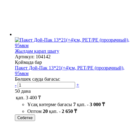
Жылдам қарап шығу
Артикул: 104142
Қоймада бар
Пакет Дой-Пак 13*21(+4)см, PET/PE (прозрачный),
95мкм
Бөлшек сауда бағасы:
-
+
50 дана
қап.
3 400 ₸
Ұсақ көтерме бағасы
7
қап. -
3 000 ₸
Оптом
20
қап. -
2 650 ₸
Себетке