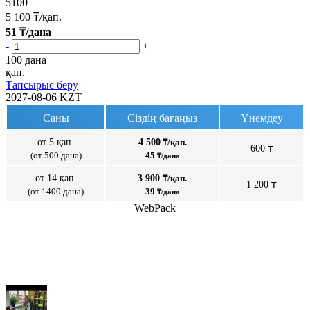
5100
5 100
₸/қап.
51
₸/дана
-
+
100 дана
қап.
Тапсырыс беру
2027-08-06
KZT
Саны
Сіздің бағаңыз
Үнемдеу
от 5 қап.
4 500
₸/қап.
600 ₸
(от 500 дана)
45
₸/дана
от 14 қап.
3 900
₸/қап.
1 200 ₸
(от 1400 дана)
39
₸/дана
WebPack