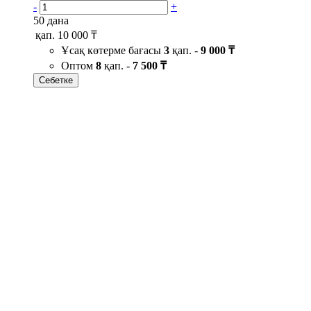
-
+
50 дана
қап.
10 000 ₸
Ұсақ көтерме бағасы
3
қап. -
9 000 ₸
Оптом
8
қап. -
7 500 ₸
Себетке