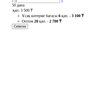
-
+
50 дана
қап.
3 500 ₸
Ұсақ көтерме бағасы
6
қап. -
3 100 ₸
Оптом
20
қап. -
2 700 ₸
Себетке