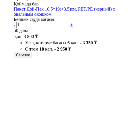
Қоймада бар
Пакет Дой-Пак 10,5*19(+3,5)см, PET/PE (черный) с
овальным окошком
Бөлшек сауда бағасы:
-
+
50 дана
қап.
3 800 ₸
Ұсақ көтерме бағасы
6
қап. -
3 350 ₸
Оптом
18
қап. -
2 950 ₸
Себетке