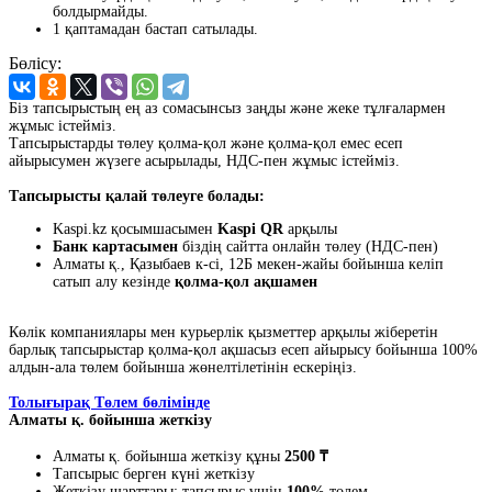
болдырмайды.
1 қаптамадан бастап сатылады.
Бөлісу:
Біз тапсырыстың ең аз сомасынсыз заңды және жеке тұлғалармен
жұмыс істейміз.
Тапсырыстарды төлеу қолма-қол және қолма-қол емес есеп
айырысумен жүзеге асырылады, НДС-пен жұмыс істейміз.
Тапсырысты қалай төлеуге болады:
Kaspi.kz қосымшасымен
Kaspi QR
арқылы
Банк картасымен
біздің сайтта онлайн төлеу (НДС-пен)
Алматы қ., Қазыбаев к-сі, 12Б мекен-жайы бойынша келіп
сатып алу кезінде
қолма-қол ақшамен
Көлік компаниялары мен курьерлік қызметтер арқылы жіберетін
барлық тапсырыстар қолма-қол ақшасыз есеп айырысу бойынша 100%
алдын-ала төлем бойынша жөнелтілетінін ескеріңіз.
Толығырақ Төлем бөлімінде
Алматы қ. бойынша жеткізу
Алматы қ. бойынша жеткізу құны
2500 ₸
Тапсырыс берген күні жеткізу
Жеткізу шарттары: тапсырыс үшін
100%
төлем