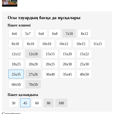
Осы тауардың басқа да нұсқалары
Пакет өлшемі
4x6
5x7
6x6
6x8
7x10
8x12
8x18
8х10
10x10
10x12
10x15
11x21
12x12
12x18
15x15
15x20
15x22
18x25
20x20
20x25
20x30
25x30
25x35
27x26
30x40
35x45
40x50
60x50
70x50
Пакет қалыңдығы
30
45
60
80
100
Сипаттама