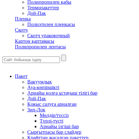
Полипропилен қабы
Термопакеттер
Дой-Пак
Пленка
Полиэтилен пленкасы
Скотч
Скотч упаковочный
Картон қаптамасы
Полипропилен лентасы
Пакет
Вакуумдық
Ауа-көпіршікті
Арнайы қолға ұстауыш тілігі бар
Дой-Пак
Қоқыс салуға арналған
Зип-Лок
Мөлдір/түссіз
Түрлі-түсті
Арнайы ілгіші бар
Сырғытпасы бар слайдер
Крафттан жасалған пакеттер