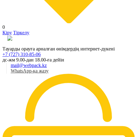
0
Кіру
Тіркелу
Қаз
Тауарды орауға арналған өнімдердің интернет-дүкені
+7 (727) 310-85-06
дс-жм 9.00-дан 18.00-ға дейін
mail@webpack.kz
WhatsApp-қа жазу