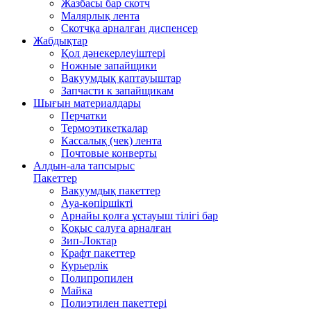
Жазбасы бар скотч
Малярлық лента
Скотчқа арналған диспенсер
Жабдықтар
Қол дәнекерлеуіштері
Ножные запайщики
Вакуумдық қаптауыштар
Запчасти к запайщикам
Шығын материалдары
Перчатки
Термоэтикеткалар
Кассалық (чек) лента
Почтовые конверты
Алдын-ала тапсырыс
Пакеттер
Вакуумдық пакеттер
Ауа-көпіршікті
Арнайы қолға ұстауыш тілігі бар
Қоқыс салуға арналған
Зип-Локтар
Крафт пакеттер
Курьерлік
Полипропилен
Майка
Полиэтилен пакеттері