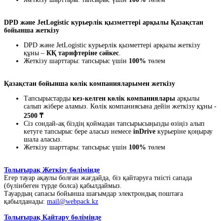
DPD және JetLogistic курьерлік қызметтері арқылы Қазақстан
бойынша жеткізу
DPD және JetLogistic курьерлік қызметтері арқылы жеткізу
құны –
КҚ тарифтеріне сәйкес
.
Жеткізу шарттары: тапсырыс үшін
100%
төлем
Қазақстан бойынша көлік компанияларымен жеткізу
Тапсырыстарды
кез-келген көлік компаниялары
арқылы
салып жібере аламыз. Көлік компаниясына дейін жеткізу құны -
2500 ₸
Сіз сондай-ақ біздің қоймадан тапсырысыңызды өзіңіз алып
кетуге тапсырыс бере аласыз немесе
inDrive
курьеріне қоңырау
шала аласыз.
Жеткізу шарттары: тапсырыс үшін
100%
төлем
Толығырақ Жеткізу бөлімінде
Егер тауар ақаулы болған жағдайда, біз қайтаруға тиісті сапада
(бүлінбеген түрде болса) қабылдаймыз.
Тауардың сапасы бойынша шағымдар электрондық поштаға
қабылданады:
mail@webpack.kz
Толығырақ Қайтару бөлімінде