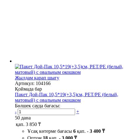
Жылдам қарап шығу
Артикул: 104166
Қоймада бар
Пакет Дой-Пак 10,5*19(+3,5)см, PET/PE (белый,
матовый) с овальным окошком
Бөлшек сауда бағасы:
-
+
50 дана
қап.
3 850 ₸
Ұсақ көтерме бағасы
6
қап. -
3 400 ₸
Оптом
18
қап. -
3 000 ₸