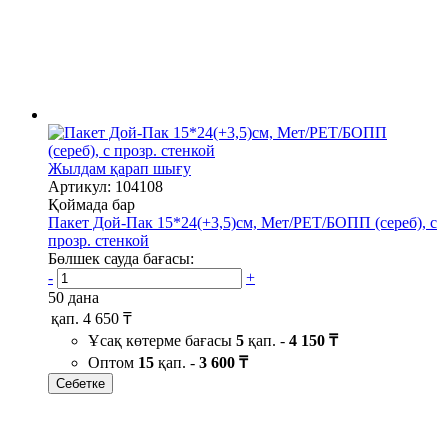
Жылдам қарап шығу
Артикул: 104108
Қоймада бар
Пакет Дой-Пак 15*24(+3,5)см, Мет/PET/БОПП (сереб), с
прозр. стенкой
Бөлшек сауда бағасы:
-
+
50 дана
қап.
4 650 ₸
Ұсақ көтерме бағасы
5
қап. -
4 150 ₸
Оптом
15
қап. -
3 600 ₸
Себетке