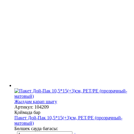
Жылдам қарап шығу
Артикул: 104209
Қоймада бар
Пакет Дой-Пак 10,5*15(+3)см, PET/PE (прозрачный-
матовый)
Бөлшек сауда бағасы: