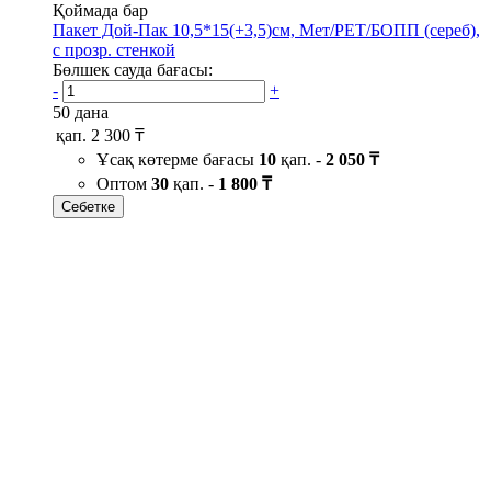
Қоймада бар
Пакет Дой-Пак 10,5*15(+3,5)см, Мет/PET/БОПП (сереб),
с прозр. стенкой
Бөлшек сауда бағасы:
-
+
50 дана
қап.
2 300 ₸
Ұсақ көтерме бағасы
10
қап. -
2 050 ₸
Оптом
30
қап. -
1 800 ₸
Себетке