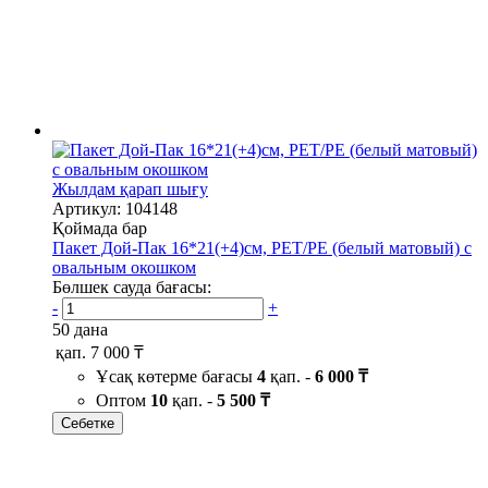
Жылдам қарап шығу
Артикул: 104148
Қоймада бар
Пакет Дой-Пак 16*21(+4)см, PET/PE (белый матовый) с
овальным окошком
Бөлшек сауда бағасы:
-
+
50 дана
қап.
7 000 ₸
Ұсақ көтерме бағасы
4
қап. -
6 000 ₸
Оптом
10
қап. -
5 500 ₸
Себетке