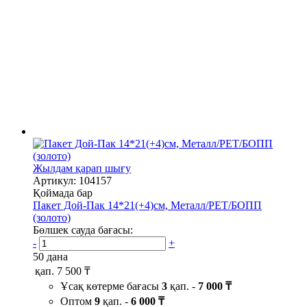
Жылдам қарап шығу
Артикул: 104157
Қоймада бар
Пакет Дой-Пак 14*21(+4)см, Металл/PET/БОПП
(золото)
Бөлшек сауда бағасы:
-
+
50 дана
қап.
7 500 ₸
Ұсақ көтерме бағасы
3
қап. -
7 000 ₸
Оптом
9
қап. -
6 000 ₸