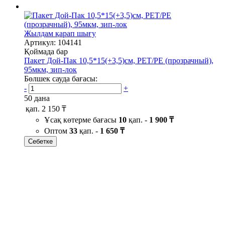
Жылдам қарап шығу
Артикул: 104141
Қоймада бар
Пакет Дой-Пак 10,5*15(+3,5)см, PET/PE (прозрачный),
95мкм, зип-лок
Бөлшек сауда бағасы:
-
+
50 дана
қап.
2 150 ₸
Ұсақ көтерме бағасы
10
қап. -
1 900 ₸
Оптом
33
қап. -
1 650 ₸
Себетке