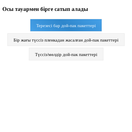
Осы тауармен бірге сатып алады
Терезесі бар дой-пак пакеттері
Бір жағы түссіз пленкадан жасалған дой-пак пакеттері
Түссіз/мөлдір дой-пак пакеттері