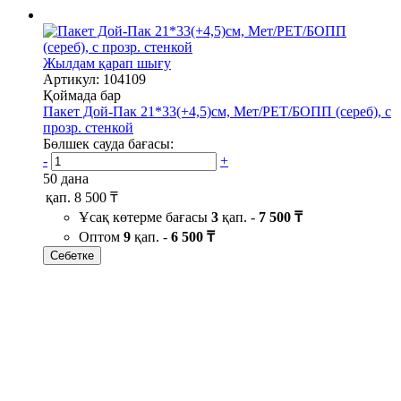
Жылдам қарап шығу
Артикул: 104109
Қоймада бар
Пакет Дой-Пак 21*33(+4,5)см, Мет/PET/БОПП (сереб), с
прозр. стенкой
Бөлшек сауда бағасы:
-
+
50 дана
қап.
8 500 ₸
Ұсақ көтерме бағасы
3
қап. -
7 500 ₸
Оптом
9
қап. -
6 500 ₸
Себетке