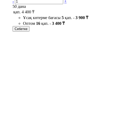
-
+
50 дана
қап.
4 400 ₸
Ұсақ көтерме бағасы
5
қап. -
3 900 ₸
Оптом
16
қап. -
3 400 ₸
Себетке