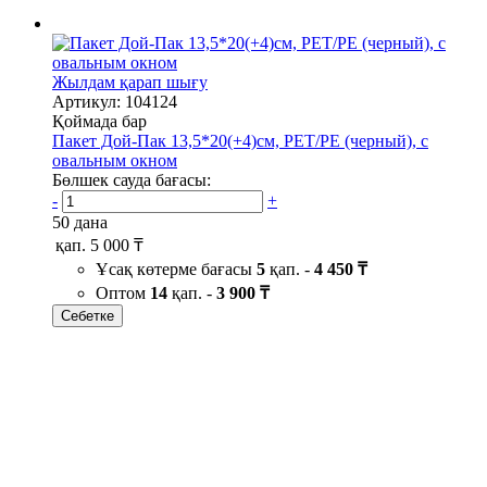
Жылдам қарап шығу
Артикул: 104124
Қоймада бар
Пакет Дой-Пак 13,5*20(+4)см, PET/PE (черный), с
овальным окном
Бөлшек сауда бағасы:
-
+
50 дана
қап.
5 000 ₸
Ұсақ көтерме бағасы
5
қап. -
4 450 ₸
Оптом
14
қап. -
3 900 ₸
Себетке