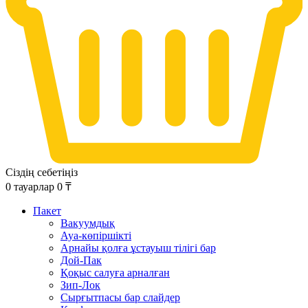
Сіздің себетіңіз
0
тауарлар
0
₸
Пакет
Вакуумдық
Ауа-көпіршікті
Арнайы қолға ұстауыш тілігі бар
Дой-Пак
Қоқыс салуға арналған
Зип-Лок
Сырғытпасы бар слайдер