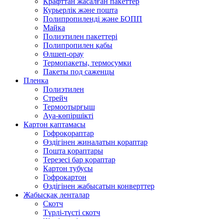
Крафттан жасалған пакеттер
Курьерлік және пошта
Полипропиленді және БОПП
Майка
Полиэтилен пакеттері
Полипропилен қабы
Өлшеп-орау
Термопакеты, термосумки
Пакеты под саженцы
Пленка
Полиэтилен
Стрейч
Термоотырғыш
Ауа-көпіршікті
Картон қаптамасы
Гофроқораптар
Өздігінен жиналатын қораптар
Пошта қораптары
Терезесі бар қораптар
Картон тубусы
Гофрокартон
Өздігінен жабысатын конверттер
Жабысқақ ленталар
Скотч
Түрлі-түсті скотч