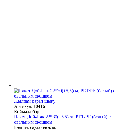
Жылдам қарап шығу
Артикул: 104161
Қоймада бар
Пакет Дой-Пак 22*30(+5,5)см, PET/PE (белый) с
овальным окошком
Бөлшек сауда бағасы: