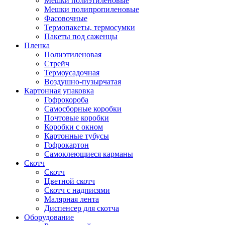
Мешки полиэтиленовые
Мешки полипропиленовые
Фасовочные
Термопакеты, термосумки
Пакеты под саженцы
Пленка
Полиэтиленовая
Стрейч
Термоусадочная
Воздушно-пузырчатая
Картонная упаковка
Гофрокороба
Самосборные коробки
Почтовые коробки
Коробки с окном
Картонные тубусы
Гофрокартон
Самоклеющиеся карманы
Скотч
Скотч
Цветной скотч
Скотч с надписями
Малярная лента
Диспенсер для скотча
Оборудование