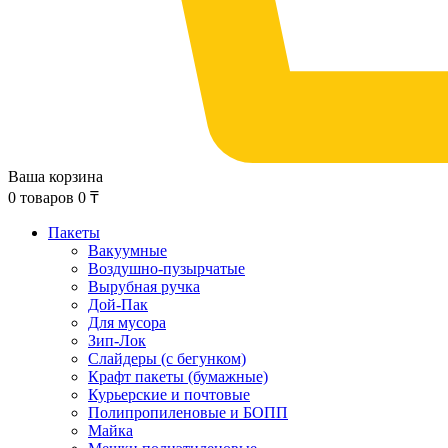
Ваша корзина
0
товаров
0
₸
Пакеты
Вакуумные
Воздушно-пузырчатые
Вырубная ручка
Дой-Пак
Для мусора
Зип-Лок
Слайдеры (с бегунком)
Крафт пакеты (бумажные)
Курьерские и почтовые
Полипропиленовые и БОПП
Майка