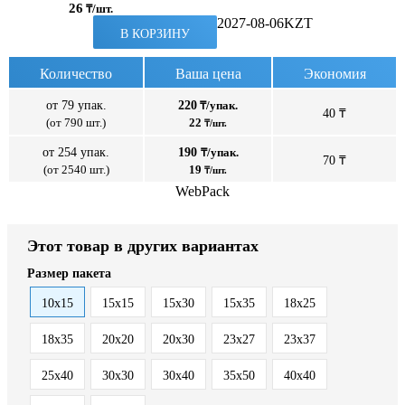
26
₸/шт.
2027-08-06
KZT
В КОРЗИНУ
Количество
Ваша цена
Экономия
от 79 упак.
220
₸/упак.
40 ₸
(от 790 шт.)
22
₸/шт.
от 254 упак.
190
₸/упак.
70 ₸
(от 2540 шт.)
19
₸/шт.
WebPack
Этот товар в других вариантах
Размер пакета
10x15
15x15
15x30
15x35
18x25
18x35
20x20
20x30
23x27
23x37
25x40
30x30
30x40
35x50
40x40