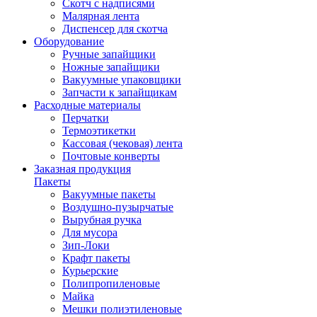
Скотч с надписями
Малярная лента
Диспенсер для скотча
Оборудование
Ручные запайщики
Ножные запайщики
Вакуумные упаковщики
Запчасти к запайщикам
Расходные материалы
Перчатки
Термоэтикетки
Кассовая (чековая) лента
Почтовые конверты
Заказная продукция
Пакеты
Вакуумные пакеты
Воздушно-пузырчатые
Вырубная ручка
Для мусора
Зип-Локи
Крафт пакеты
Курьерские
Полипропиленовые
Майка
Мешки полиэтиленовые