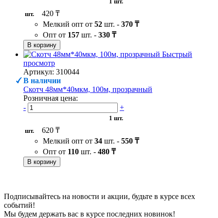
1 шт.
420 ₸
шт.
Мелкий опт от
52
шт. -
370 ₸
Опт от
157
шт. -
330 ₸
В корзину
Быстрый
просмотр
Артикул: 310044
В наличии
Скотч 48мм*40мкм, 100м, прозрачный
Розничная цена:
-
+
1 шт.
620 ₸
шт.
Мелкий опт от
34
шт. -
550 ₸
Опт от
110
шт. -
480 ₸
В корзину
Подписывайтесь на новости и акции, будьте в курсе всех
событий!
Мы будем держать вас в курсе последних новинок!