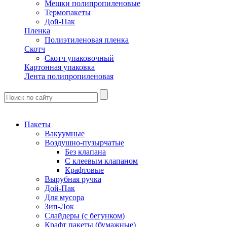
Мешки полипропиленовые
Термопакеты
Дой-Пак
Пленка
Полиэтиленовая пленка
Скотч
Скотч упаковочный
Картонная упаковка
Лента полипропиленовая
Пакеты
Вакуумные
Воздушно-пузырчатые
Без клапана
С клеевым клапаном
Крафтовые
Вырубная ручка
Дой-Пак
Для мусора
Зип-Лок
Слайдеры (с бегунком)
Крафт пакеты (бумажные)