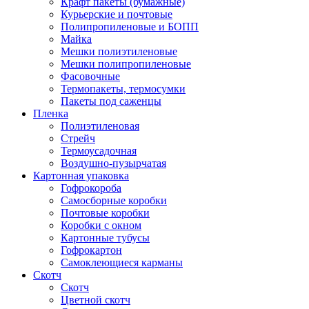
Крафт пакеты (бумажные)
Курьерские и почтовые
Полипропиленовые и БОПП
Майка
Мешки полиэтиленовые
Мешки полипропиленовые
Фасовочные
Термопакеты, термосумки
Пакеты под саженцы
Пленка
Полиэтиленовая
Стрейч
Термоусадочная
Воздушно-пузырчатая
Картонная упаковка
Гофрокороба
Самосборные коробки
Почтовые коробки
Коробки с окном
Картонные тубусы
Гофрокартон
Самоклеющиеся карманы
Скотч
Скотч
Цветной скотч