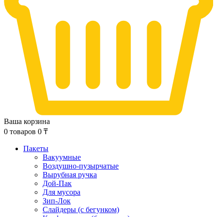
Ваша корзина
0
товаров
0
₸
Пакеты
Вакуумные
Воздушно-пузырчатые
Вырубная ручка
Дой-Пак
Для мусора
Зип-Лок
Слайдеры (с бегунком)