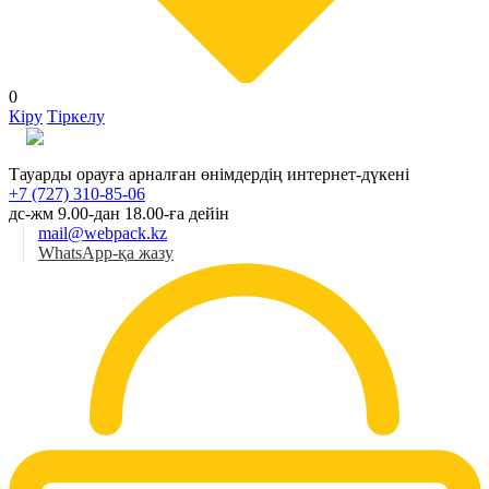
0
Кіру
Тіркелу
Қаз
Тауарды орауға арналған өнімдердің интернет-дүкені
+7 (727) 310-85-06
дс-жм 9.00-дан 18.00-ға дейін
mail@webpack.kz
WhatsApp-қа жазу