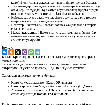
кеңейтіледі, соның арқасында пакетті тігінен қоюға болады.
Түссіз/мөлдір пленкадан жасалған терезе арқылы пакет ішіндегі
өнім көрініп тұрады. Бұл сатып алушылардың тауарға бірден
назарын аударту үшін өте ыңғайлы болып табылады.
Қоймаларда және сауда желілерінде орау, сату, залға немесе
витринаға қою үшін пайдаланылады.
Пакеттер 1 қаптамадан бастап бөлшек саудада және көтерме
саудада сатылады.
Назар аударыңыз!
Пакет түсі әртүрлі уақыттағы (яғни, бір
мезетте жасалмаған) партияға байланысты суреттегі түстен
ерекшеленуі мүмкін.
Бөлісу:
Біз тапсырыстың ең аз сомасынсыз заңды және жеке тұлғалармен
жұмыс істейміз.
Тапсырыстарды төлеу қолма-қол және қолма-қол емес есеп
айырысумен жүзеге асырылады, НДС-пен жұмыс істейміз.
Тапсырысты қалай төлеуге болады:
Kaspi.kz қосымшасымен
Kaspi QR
арқылы
Банк картасымен
біздің сайтта онлайн төлеу (НДС-пен)
Алматы қ., Қазыбаев к-сі, 12Б мекен-жайы бойынша келіп
сатып алу кезінде
қолма-қол ақшамен
Көлік компаниялары мен курьерлік қызметтер арқылы жіберетін