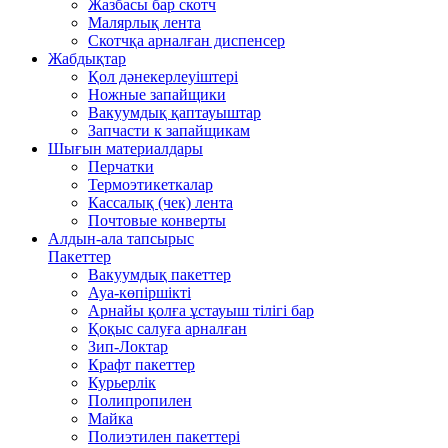
Жазбасы бар скотч
Малярлық лента
Скотчқа арналған диспенсер
Жабдықтар
Қол дәнекерлеуіштері
Ножные запайщики
Вакуумдық қаптауыштар
Запчасти к запайщикам
Шығын материалдары
Перчатки
Термоэтикеткалар
Кассалық (чек) лента
Почтовые конверты
Алдын-ала тапсырыс
Пакеттер
Вакуумдық пакеттер
Ауа-көпіршікті
Арнайы қолға ұстауыш тілігі бар
Қоқыс салуға арналған
Зип-Локтар
Крафт пакеттер
Курьерлік
Полипропилен
Майка
Полиэтилен пакеттері