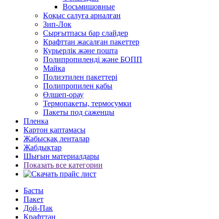
Восьмишовные
Қоқыс салуға арналған
Зип-Лок
Сырғытпасы бар слайдер
Крафттан жасалған пакеттер
Курьерлік және пошта
Полипропиленді және БОПП
Майка
Полиэтилен пакеттері
Полипропилен қабы
Өлшеп-орау
Термопакеты, термосумки
Пакеты под саженцы
Пленка
Картон қаптамасы
Жабысқақ ленталар
Жабдықтар
Шығын материалдары
Показать все категории
Басты
Пакет
Дой-Пак
Крафттан