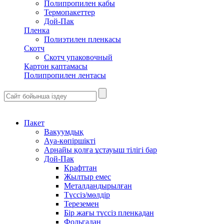
Полипропилен қабы
Термопакеттер
Дой-Пак
Пленка
Полиэтилен пленкасы
Скотч
Скотч упаковочный
Картон қаптамасы
Полипропилен лентасы
Пакет
Вакуумдық
Ауа-көпіршікті
Арнайы қолға ұстауыш тілігі бар
Дой-Пак
Крафттан
Жылтыр емес
Металдандырылған
Түссіз/мөлдір
Тереземен
Бір жағы түссіз пленкадан
Фольгадан