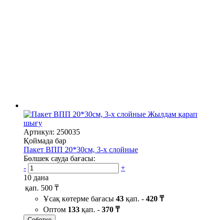
Жылдам қарап
шығу
Артикул: 250035
Қоймада бар
Пакет ВПП 20*30см, 3-х слойные
Бөлшек сауда бағасы:
-
+
10 дана
қап.
500 ₸
Ұсақ көтерме бағасы
43
қап. -
420 ₸
Оптом
133
қап. -
370 ₸
Себетке