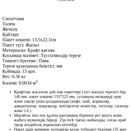
Сипаттама
Төлем
Жеткізу
Қайтару
Пакет өлшемі:
13,5х22,5см
Пакет түсі:
Жасыл
Материалы:
Крафт қағазы
Қосымша мәлімет:
Түссіз/мөлдір терезе
Төменгі бүктеме:
35мм
Терезе қуысының биіктігі:
мм
Қоймада:
15 қап.
Вес:
0.36 кг.
3
Көлемі:
0.0034 м
Крафттан жасалған дой-пак пакеттері (түсі жасыл) терезесі бар
140 мм, пакет өлшемі 135*225 мм, сусымалы өнімдерді орау
және сақтау үшін қолданылады (кофе, шәй, жармалар,
дәмдеуіштер, жаңғақтар, кептірілген жемістер, тәттілер, снэктер
және т.б.).
Ыңғайлы зип-лок құлпы қаптаманы бірнеше рет ашуға және
жабуға мүмкіндік береді. Zip-lock тығыз жабылады, соған орай
тауар кездейсоқ шашылып кетпейді.
Пакет ішін өніммен толтырған кезде түбіндегі бүктеме (35 мм)