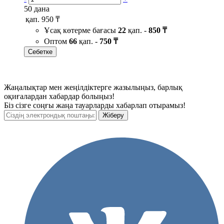
50 дана
қап.
950 ₸
Ұсақ көтерме бағасы
22
қап. -
850 ₸
Оптом
66
қап. -
750 ₸
Себетке
Жаңалықтар мен жеңілдіктерге жазылыңыз, барлық
оқиғалардан хабардар болыңыз!
Біз сізге соңғы жаңа тауарларды хабарлап отырамыз!