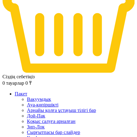
Сіздің себетіңіз
0
тауарлар
0
₸
Пакет
Вакуумдық
Ауа-көпіршікті
Арнайы қолға ұстауыш тілігі бар
Дой-Пак
Қоқыс салуға арналған
Зип-Лок
Сырғытпасы бар слайдер