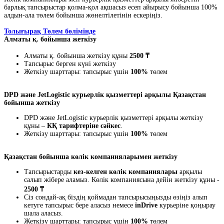
барлық тапсырыстар қолма-қол ақшасыз есеп айырысу бойынша 100%
алдын-ала төлем бойынша жөнелтілетінін ескеріңіз.
Толығырақ Төлем бөлімінде
Алматы қ. бойынша жеткізу
Алматы қ. бойынша жеткізу құны
2500 ₸
Тапсырыс берген күні жеткізу
Жеткізу шарттары: тапсырыс үшін
100%
төлем
DPD және JetLogistic курьерлік қызметтері арқылы Қазақстан
бойынша жеткізу
DPD және JetLogistic курьерлік қызметтері арқылы жеткізу
құны –
КҚ тарифтеріне сәйкес
.
Жеткізу шарттары: тапсырыс үшін
100%
төлем
Қазақстан бойынша көлік компанияларымен жеткізу
Тапсырыстарды
кез-келген көлік компаниялары
арқылы
салып жібере аламыз. Көлік компаниясына дейін жеткізу құны -
2500 ₸
Сіз сондай-ақ біздің қоймадан тапсырысыңызды өзіңіз алып
кетуге тапсырыс бере аласыз немесе
inDrive
курьеріне қоңырау
шала аласыз.
Жеткізу шарттары: тапсырыс үшін
100%
төлем