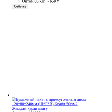
Оптом
86
қап. -
650 ₸
Себетке
Жылдам қарап шығу