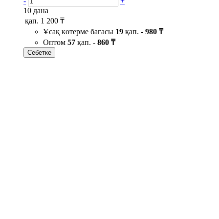
-
+
10 дана
қап.
1 200 ₸
Ұсақ көтерме бағасы
19
қап. -
980 ₸
Оптом
57
қап. -
860 ₸
Себетке