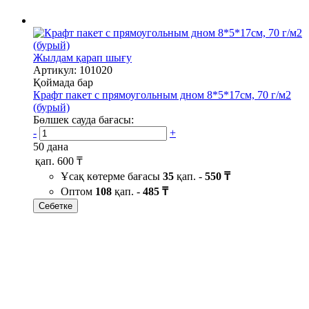
Жылдам қарап шығу
Артикул: 101020
Қоймада бар
Крафт пакет с прямоугольным дном 8*5*17см, 70 г/м2
(бурый)
Бөлшек сауда бағасы:
-
+
50 дана
қап.
600 ₸
Ұсақ көтерме бағасы
35
қап. -
550 ₸
Оптом
108
қап. -
485 ₸
Себетке