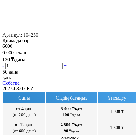
Артикул:
104230
Қоймада бар
6000
6 000
₸/қап.
120
₸/дана
-
+
50 дана
қап.
Себетке
2027-08-07
KZT
Саны
Сіздің бағаңыз
Үнемдеу
от 4 қап.
5 000
₸/қап.
1 000 ₸
(от 200 дана)
100
₸/дана
от 12 қап.
4 500
₸/қап.
1 500 ₸
(от 600 дана)
90
₸/дана
WebPack