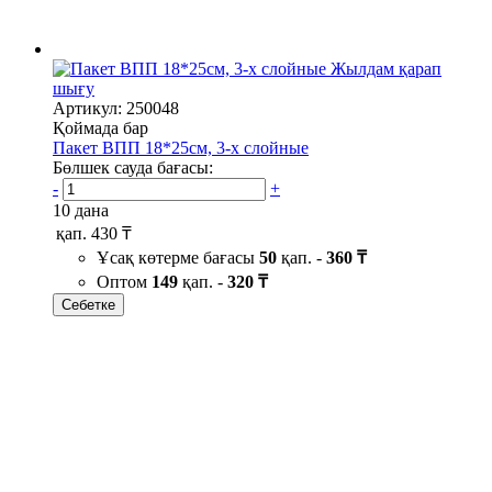
Жылдам қарап
шығу
Артикул: 250048
Қоймада бар
Пакет ВПП 18*25см, 3-х слойные
Бөлшек сауда бағасы:
-
+
10 дана
қап.
430 ₸
Ұсақ көтерме бағасы
50
қап. -
360 ₸
Оптом
149
қап. -
320 ₸
Себетке