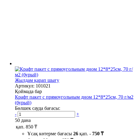
Жылдам қарап шығу
Артикул: 101021
Қоймада бар
Крафт пакет с прямоугольным дном 12*8*25см, 70 г/м2
(бурый)
Бөлшек сауда бағасы:
-
+
50 дана
қап.
850 ₸
Ұсақ көтерме бағасы
26
қап. -
750 ₸