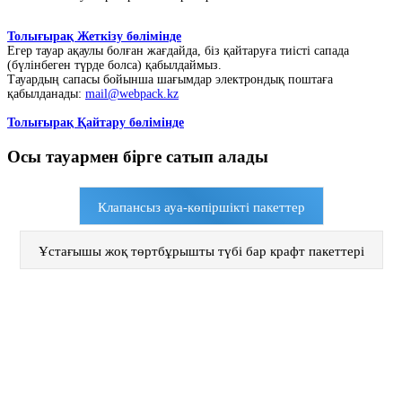
Толығырақ Жеткізу бөлімінде
Егер тауар ақаулы болған жағдайда, біз қайтаруға тиісті сапада
(бүлінбеген түрде болса) қабылдаймыз.
Тауардың сапасы бойынша шағымдар электрондық поштаға
қабылданады:
mail@webpack.kz
Толығырақ Қайтару бөлімінде
Осы тауармен бірге сатып алады
Клапансыз ауа-көпіршікті пакеттер
Ұстағышы жоқ төртбұрышты түбі бар крафт пакеттері