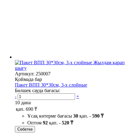
Жылдам қарап
шығу
Артикул: 250007
Қоймада бар
Пакет ВПП 30*30см, 3-х слойные
Бөлшек сауда бағасы:
-
+
10 дана
қап.
690 ₸
Ұсақ көтерме бағасы
30
қап. -
590 ₸
Оптом
92
қап. -
520 ₸
Себетке