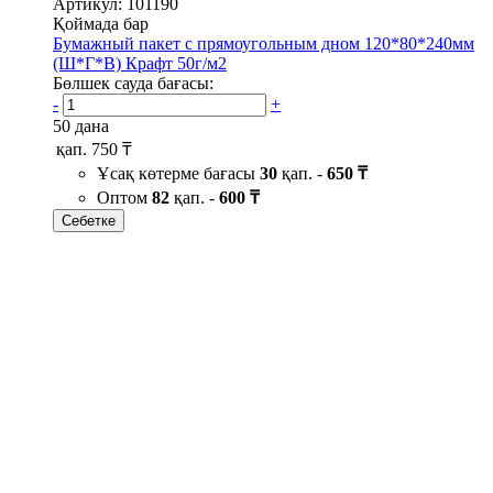
Артикул: 101190
Қоймада бар
Бумажный пакет с прямоугольным дном 120*80*240мм
(Ш*Г*В) Крафт 50г/м2
Бөлшек сауда бағасы:
-
+
50 дана
қап.
750 ₸
Ұсақ көтерме бағасы
30
қап. -
650 ₸
Оптом
82
қап. -
600 ₸
Себетке