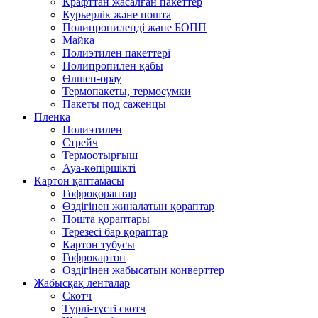
Крафттан жасалған пакеттер
Курьерлік және пошта
Полипропиленді және БОПП
Майка
Полиэтилен пакеттері
Полипропилен қабы
Өлшеп-орау
Термопакеты, термосумки
Пакеты под саженцы
Пленка
Полиэтилен
Стрейч
Термоотырғыш
Ауа-көпіршікті
Картон қаптамасы
Гофроқораптар
Өздігінен жиналатын қораптар
Пошта қораптары
Терезесі бар қораптар
Картон тубусы
Гофрокартон
Өздігінен жабысатын конверттер
Жабысқақ ленталар
Скотч
Түрлі-түсті скотч