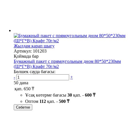
Жылдам қарап шығу
Артикул: 101203
Қоймада бар
Бумажный пакет с прямоугольным дном 80*50*230мм
(Ш*Г*В) Крафт 70г/м2
Бөлшек сауда бағасы:
-
+
50 дана
қап.
650 ₸
Ұсақ көтерме бағасы
30
қап. -
600 ₸
Оптом
112
қап. -
500 ₸
Себетке