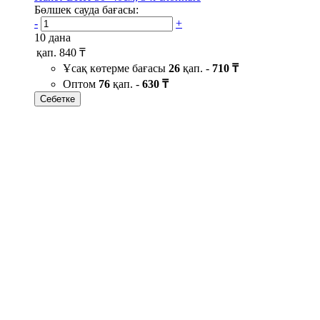
Бөлшек сауда бағасы:
-
+
10 дана
қап.
840 ₸
Ұсақ көтерме бағасы
26
қап. -
710 ₸
Оптом
76
қап. -
630 ₸
Себетке