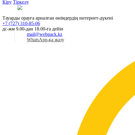
Кіру
Тіркелу
Қаз
Тауарды орауға арналған өнімдердің интернет-дүкені
+7 (727) 310-85-06
дс-жм 9.00-дан 18.00-ға дейін
mail@webpack.kz
WhatsApp-қа жазу