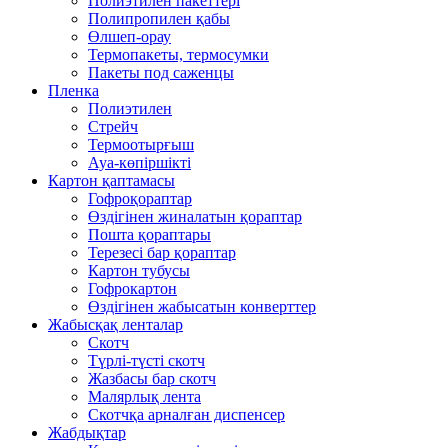
Полиэтилен пакеттері
Полипропилен қабы
Өлшеп-орау
Термопакеты, термосумки
Пакеты под саженцы
Пленка
Полиэтилен
Стрейч
Термоотырғыш
Ауа-көпіршікті
Картон қаптамасы
Гофроқораптар
Өздігінен жиналатын қораптар
Пошта қораптары
Терезесі бар қораптар
Картон тубусы
Гофрокартон
Өздігінен жабысатын конверттер
Жабысқақ ленталар
Скотч
Түрлі-түсті скотч
Жазбасы бар скотч
Малярлық лента
Скотчқа арналған диспенсер
Жабдықтар