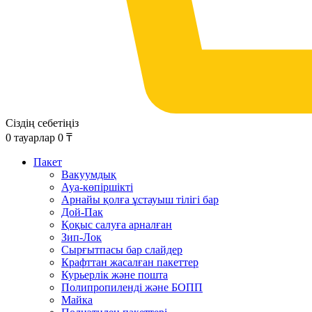
Сіздің себетіңіз
0
тауарлар
0
₸
Пакет
Вакуумдық
Ауа-көпіршікті
Арнайы қолға ұстауыш тілігі бар
Дой-Пак
Қоқыс салуға арналған
Зип-Лок
Сырғытпасы бар слайдер
Крафттан жасалған пакеттер
Курьерлік және пошта
Полипропиленді және БОПП
Майка