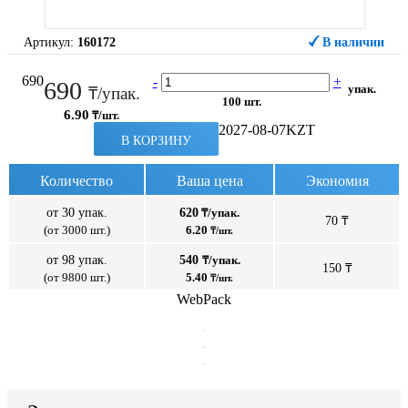
Артикул:
160172
В наличии
690
-
+
690
упак.
₸/упак.
100 шт.
6.90
₸/шт.
2027-08-07
KZT
В КОРЗИНУ
Количество
Ваша цена
Экономия
от 30 упак.
620
₸/упак.
70 ₸
(от 3000 шт.)
6.20
₸/шт.
от 98 упак.
540
₸/упак.
150 ₸
(от 9800 шт.)
5.40
₸/шт.
WebPack