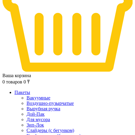
Ваша корзина
0
товаров
0
₸
Пакеты
Вакуумные
Воздушно-пузырчатые
Вырубная ручка
Дой-Пак
Для мусора
Зип-Лок
Слайдеры (с бегунком)