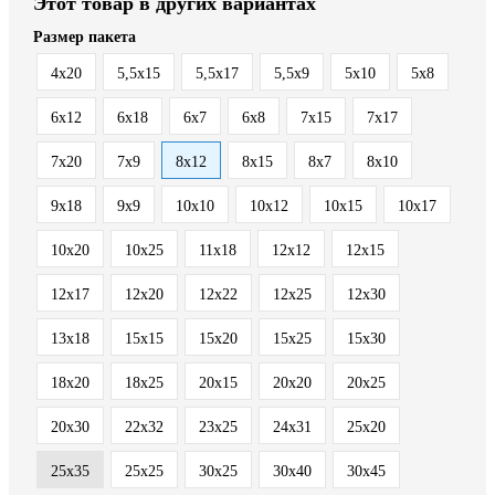
Этот товар в других вариантах
Размер пакета
4x20
5,5x15
5,5x17
5,5x9
5x10
5x8
6x12
6x18
6x7
6x8
7x15
7x17
7x20
7x9
8x12
8x15
8x7
8х10
9x18
9x9
10x10
10x12
10x15
10x17
10x20
10x25
11x18
12x12
12x15
12x17
12x20
12x22
12x25
12x30
13x18
15x15
15x20
15x25
15x30
18x20
18x25
20x15
20x20
20x25
20x30
22x32
23x25
24x31
25x20
25x35
25х25
30x25
30x40
30x45