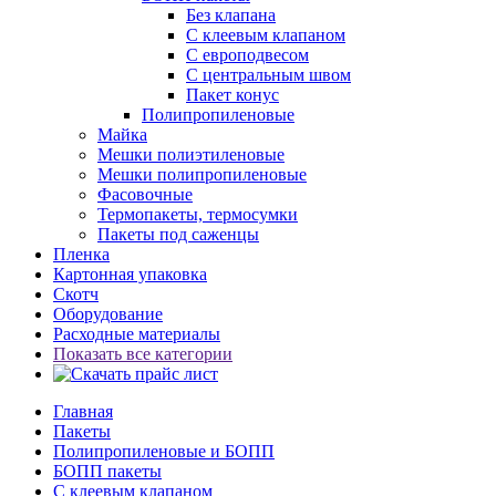
Без клапана
С клеевым клапаном
С европодвесом
С центральным швом
Пакет конус
Полипропиленовые
Майка
Мешки полиэтиленовые
Мешки полипропиленовые
Фасовочные
Термопакеты, термосумки
Пакеты под саженцы
Пленка
Картонная упаковка
Скотч
Оборудование
Расходные материалы
Показать все категории
Главная
Пакеты
Полипропиленовые и БОПП
БОПП пакеты
С клеевым клапаном