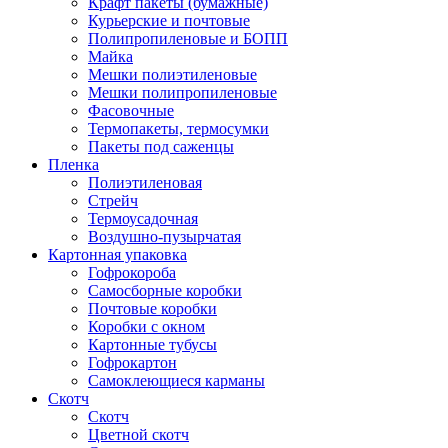
Крафт пакеты (бумажные)
Курьерские и почтовые
Полипропиленовые и БОПП
Майка
Мешки полиэтиленовые
Мешки полипропиленовые
Фасовочные
Термопакеты, термосумки
Пакеты под саженцы
Пленка
Полиэтиленовая
Стрейч
Термоусадочная
Воздушно-пузырчатая
Картонная упаковка
Гофрокороба
Самосборные коробки
Почтовые коробки
Коробки с окном
Картонные тубусы
Гофрокартон
Самоклеющиеся карманы
Скотч
Скотч
Цветной скотч