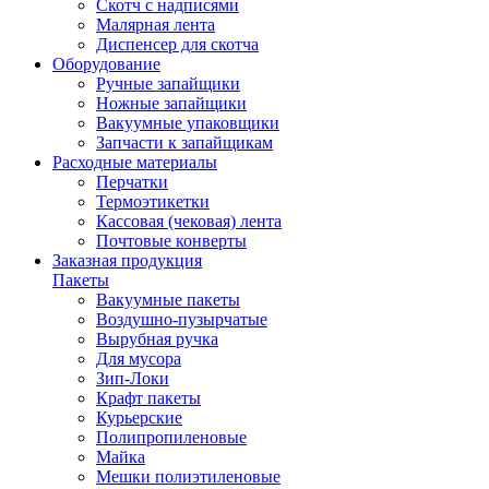
Скотч с надписями
Малярная лента
Диспенсер для скотча
Оборудование
Ручные запайщики
Ножные запайщики
Вакуумные упаковщики
Запчасти к запайщикам
Расходные материалы
Перчатки
Термоэтикетки
Кассовая (чековая) лента
Почтовые конверты
Заказная продукция
Пакеты
Вакуумные пакеты
Воздушно-пузырчатые
Вырубная ручка
Для мусора
Зип-Локи
Крафт пакеты
Курьерские
Полипропиленовые
Майка
Мешки полиэтиленовые