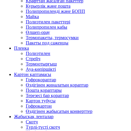
Крафттан жасалған пакеттер
Курьерлік және пошта
Полипропиленді және БОПП
Майка
Полиэтилен пакеттері
Полипропилен қабы
Өлшеп-орау
Термопакеты, термосумки
Пакеты под саженцы
Пленка
Полиэтилен
Стрейч
Термоотырғыш
Ауа-көпіршікті
Картон қаптамасы
Гофроқораптар
Өздігінен жиналатын қораптар
Пошта қораптары
Терезесі бар қораптар
Картон тубусы
Гофрокартон
Өздігінен жабысатын конверттер
Жабысқақ ленталар
Скотч
Түрлі-түсті скотч