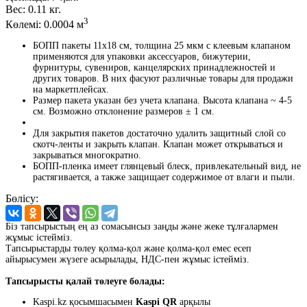
Вес:
0.11 кг.
3
Көлемі:
0.0004 м
БОПП пакеты 11x18 см, толщина 25 мкм с клеевым клапаном
применяются для упаковки аксессуаров, бижутерии,
фурнитуры, сувениров, канцелярских принадлежностей и
других товаров. В них фасуют различные товары для продажи
на маркетплейсах.
Размер пакета указан без учета клапана. Высота клапана ~ 4-5
см. Возможно отклонение размеров ± 1 см.
Для закрытия пакетов достаточно удалить защитный слой со
скотч-ленты и закрыть клапан. Клапан может открываться и
закрываться многократно.
БОПП-пленка имеет глянцевый блеск, привлекательный вид, не
растягивается, а также защищает содержимое от влаги и пыли.
Бөлісу:
Біз тапсырыстың ең аз сомасынсыз заңды және жеке тұлғалармен
жұмыс істейміз.
Тапсырыстарды төлеу қолма-қол және қолма-қол емес есеп
айырысумен жүзеге асырылады, НДС-пен жұмыс істейміз.
Тапсырысты қалай төлеуге болады:
Kaspi.kz қосымшасымен
Kaspi QR
арқылы