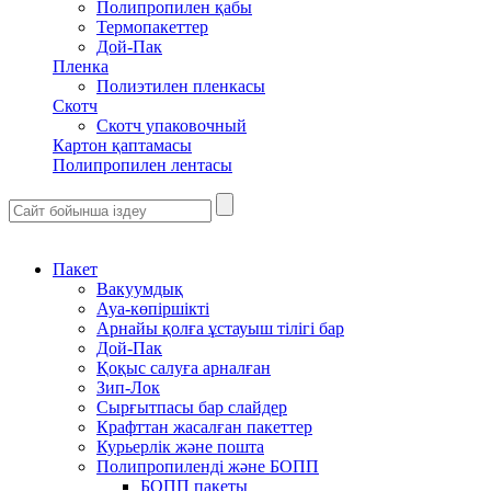
Полипропилен қабы
Термопакеттер
Дой-Пак
Пленка
Полиэтилен пленкасы
Скотч
Скотч упаковочный
Картон қаптамасы
Полипропилен лентасы
Пакет
Вакуумдық
Ауа-көпіршікті
Арнайы қолға ұстауыш тілігі бар
Дой-Пак
Қоқыс салуға арналған
Зип-Лок
Сырғытпасы бар слайдер
Крафттан жасалған пакеттер
Курьерлік және пошта
Полипропиленді және БОПП
БОПП пакеты