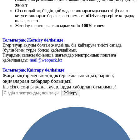
2500 ₸
Сіз сондай-ақ біздің қоймадан тапсырысыңызды өзіңіз алып
кетуге тапсырыс бере аласыз немесе
inDrive
курьеріне қоңырау
шала аласыз.
Жеткізу шарттары: тапсырыс үшін
100%
төлем
Толығырақ Жеткізу бөлімінде
Егер тауар ақаулы болған жағдайда, біз қайтаруға тиісті сапада
(бүлінбеген түрде болса) қабылдаймыз.
Тауардың сапасы бойынша шағымдар электрондық поштаға
қабылданады:
mail@webpack.kz
Толығырақ Қайтару бөлімінде
Жаңалықтар мен жеңілдіктерге жазылыңыз, барлық
оқиғалардан хабардар болыңыз!
Біз сізге соңғы жаңа тауарларды хабарлап отырамыз!