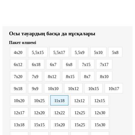
Осы тауардың басқа да нұсқалары
Пакет өлшемі
4x20
5,5x15
5,5x17
5,5x9
5x10
5x8
6x12
6x18
6x7
6x8
7x15
7x17
7x20
7x9
8x12
8x15
8x7
8х10
9x18
9x9
10x10
10x12
10x15
10x17
10x20
10x25
11x18
12x12
12x15
12x17
12x20
12x22
12x25
12x30
13x18
15x15
15x20
15x25
15x30