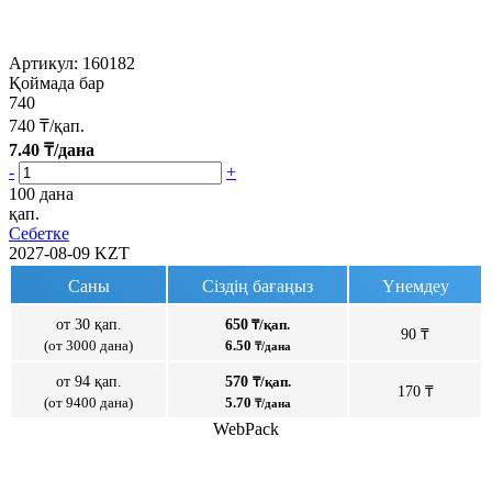
Артикул:
160182
Қоймада бар
740
740
₸/қап.
7.40
₸/дана
-
+
100 дана
қап.
Себетке
2027-08-09
KZT
Саны
Сіздің бағаңыз
Үнемдеу
от 30 қап.
650
₸/қап.
90 ₸
(от 3000 дана)
6.50
₸/дана
от 94 қап.
570
₸/қап.
170 ₸
(от 9400 дана)
5.70
₸/дана
WebPack