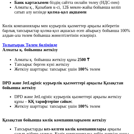
Банк картасымен
біздің сайтта онлайн төлеу (НДС-пен)
Алматы қ., Қазыбаев к-сі, 12Б мекен-жайы бойынша келіп
сатып алу кезінде
қолма-қол ақшамен
Көлік компаниялары мен курьерлік қызметтер арқылы жіберетін
барлық тапсырыстар қолма-қол ақшасыз есеп айырысу бойынша 100%
алдын-ала төлем бойынша жөнелтілетінін ескеріңіз.
Толығырақ Төлем бөлімінде
Алматы қ. бойынша жеткізу
Алматы қ. бойынша жеткізу құны
2500 ₸
Тапсырыс берген күні жеткізу
Жеткізу шарттары: тапсырыс үшін
100%
төлем
DPD және JetLogistic курьерлік қызметтері арқылы Қазақстан
бойынша жеткізу
DPD және JetLogistic курьерлік қызметтері арқылы жеткізу
құны –
КҚ тарифтеріне сәйкес
.
Жеткізу шарттары: тапсырыс үшін
100%
төлем
Қазақстан бойынша көлік компанияларымен жеткізу
Тапсырыстарды
кез-келген көлік компаниялары
арқылы
салып жібере аламыз. Көлік компаниясына дейін жеткізу құны -