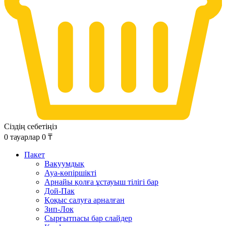
Сіздің себетіңіз
0
тауарлар
0
₸
Пакет
Вакуумдық
Ауа-көпіршікті
Арнайы қолға ұстауыш тілігі бар
Дой-Пак
Қоқыс салуға арналған
Зип-Лок
Сырғытпасы бар слайдер