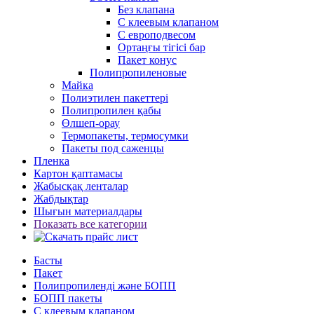
Без клапана
С клеевым клапаном
С европодвесом
Ортаңғы тігісі бар
Пакет конус
Полипропиленовые
Майка
Полиэтилен пакеттері
Полипропилен қабы
Өлшеп-орау
Термопакеты, термосумки
Пакеты под саженцы
Пленка
Картон қаптамасы
Жабысқақ ленталар
Жабдықтар
Шығын материалдары
Показать все категории
Басты
Пакет
Полипропиленді және БОПП
БОПП пакеты
С клеевым клапаном