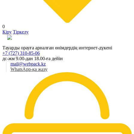
0
Кіру
Тіркелу
Қаз
Тауарды орауға арналған өнімдердің интернет-дүкені
+7 (727) 310-85-06
дс-жм 9.00-дан 18.00-ға дейін
mail@webpack.kz
WhatsApp-қа жазу