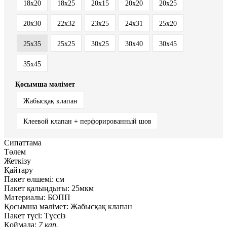
18x20
18x25
20x15
20x20
20x25
20x30
22x32
23x25
24x31
25x20
25x35
25х25
30x25
30x40
30x45
35x45
Қосымша мәлімет
Жабысқақ клапан
Клеевой клапан + перфорированный шов
Сипаттама
Төлем
Жеткізу
Қайтару
Пакет өлшемі:
см
Пакет қалыңдығы:
25мкм
Материалы:
БОПП
Қосымша мәлімет:
Жабысқақ клапан
Пакет түсі:
Түссіз
Қоймада:
7 қап.