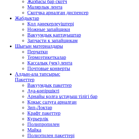
Жазбасы бар скотч
Малярлық лента
Скотчқа арналған диспенсер
Жабдықтар
Қол дәнекерлеуіштері
Ножные запайщики
Вакуумдық қаптауыштар
Запчасти к запайщикам
Шығын материалдары
Перчатки
Термоэтикеткалар
Кассалық (чек) лента
Почтовые конверты
Алдын-ала тапсырыс
Пакеттер
Вакуумдық пакеттер
Ауа-көпіршікті
Арнайы қолға ұстауыш тілігі бар
Қоқыс салуға арналған
Зип-Локтар
Крафт пакеттер
Курьерлік
Полипропилен
Майка
Полиэтилен пакеттері