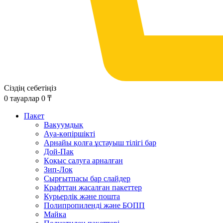
Сіздің себетіңіз
0
тауарлар
0
₸
Пакет
Вакуумдық
Ауа-көпіршікті
Арнайы қолға ұстауыш тілігі бар
Дой-Пак
Қоқыс салуға арналған
Зип-Лок
Сырғытпасы бар слайдер
Крафттан жасалған пакеттер
Курьерлік және пошта
Полипропиленді және БОПП
Майка