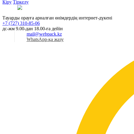
Кіру
Тіркелу
Қаз
Тауарды орауға арналған өнімдердің интернет-дүкені
+7 (727) 310-85-06
дс-жм 9.00-дан 18.00-ға дейін
mail@webpack.kz
WhatsApp-қа жазу