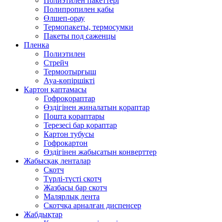
Полиэтилен пакеттері
Полипропилен қабы
Өлшеп-орау
Термопакеты, термосумки
Пакеты под саженцы
Пленка
Полиэтилен
Стрейч
Термоотырғыш
Ауа-көпіршікті
Картон қаптамасы
Гофроқораптар
Өздігінен жиналатын қораптар
Пошта қораптары
Терезесі бар қораптар
Картон тубусы
Гофрокартон
Өздігінен жабысатын конверттер
Жабысқақ ленталар
Скотч
Түрлі-түсті скотч
Жазбасы бар скотч
Малярлық лента
Скотчқа арналған диспенсер
Жабдықтар