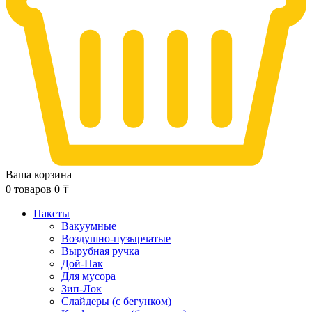
Ваша корзина
0
товаров
0
₸
Пакеты
Вакуумные
Воздушно-пузырчатые
Вырубная ручка
Дой-Пак
Для мусора
Зип-Лок
Слайдеры (с бегунком)