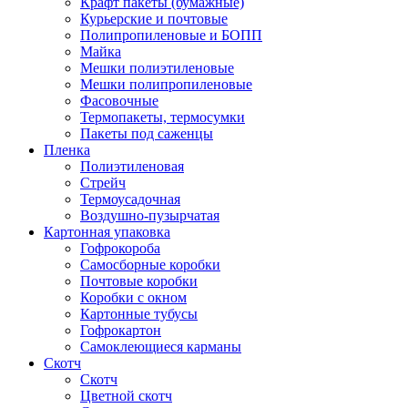
Крафт пакеты (бумажные)
Курьерские и почтовые
Полипропиленовые и БОПП
Майка
Мешки полиэтиленовые
Мешки полипропиленовые
Фасовочные
Термопакеты, термосумки
Пакеты под саженцы
Пленка
Полиэтиленовая
Стрейч
Термоусадочная
Воздушно-пузырчатая
Картонная упаковка
Гофрокороба
Самосборные коробки
Почтовые коробки
Коробки с окном
Картонные тубусы
Гофрокартон
Самоклеющиеся карманы
Скотч
Скотч
Цветной скотч