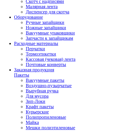
Скотч с надписями
Малярная лента
Диспенсер для скотча
Оборудование
Ручные запайщики
Ножные запайщики
Вакуумные упаковщики
Запчасти к запайщикам
Расходные материалы
Перчатки
Термоэтикетки
Кассовая (чековая) лента
Почтовые конверты
Заказная продукция
Пакеты
Вакуумные пакеты
Воздушно-пузырчатые
Вырубная ручка
Для мусора
Зип-Локи
Крафт пакеты
Курьерские
Полипропиленовые
Майка
Мешки полиэтиленовые