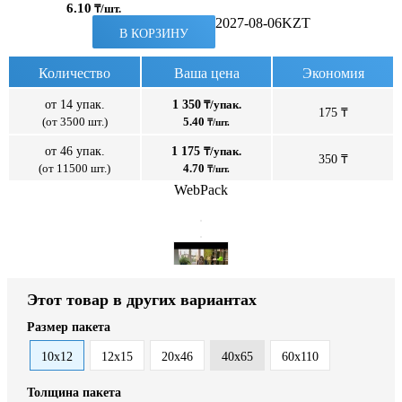
6.10
₸/шт.
2027-08-06
KZT
В КОРЗИНУ
Количество
Ваша цена
Экономия
от 14 упак.
1 350
₸/упак.
175 ₸
(от 3500 шт.)
5.40
₸/шт.
от 46 упак.
1 175
₸/упак.
350 ₸
(от 11500 шт.)
4.70
₸/шт.
WebPack
Этот товар в других вариантах
Размер пакета
10x12
12x15
20x46
40x65
60x110
Толщина пакета