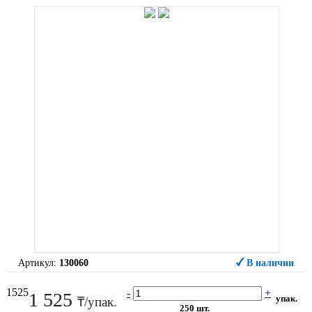
Артикул:
130060
В наличии
1525
-
+
1 525
упак.
₸/упак.
250 шт.