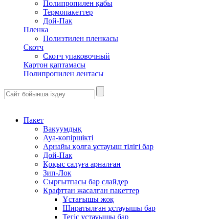
Полипропилен қабы
Термопакеттер
Дой-Пак
Пленка
Полиэтилен пленкасы
Скотч
Скотч упаковочный
Картон қаптамасы
Полипропилен лентасы
Пакет
Вакуумдық
Ауа-көпіршікті
Арнайы қолға ұстауыш тілігі бар
Дой-Пак
Қоқыс салуға арналған
Зип-Лок
Сырғытпасы бар слайдер
Крафттан жасалған пакеттер
Ұстағышы жоқ
Ширатылған ұстауышы бар
Тегіс ұстауышы бар