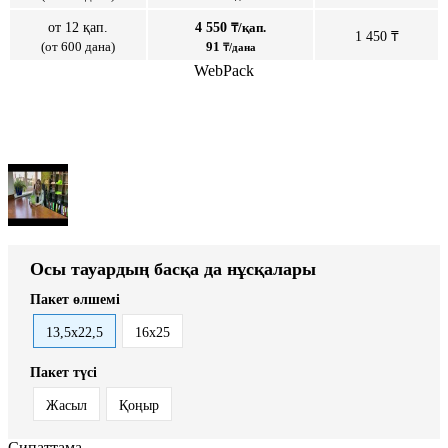
от 12 қап.
4 550
₸/қап.
1 450 ₸
(от 600 дана)
91
₸/дана
WebPack
Осы тауардың басқа да нұсқалары
Пакет өлшемі
13,5х22,5
16х25
Пакет түсі
Жасыл
Қоңыр
Сипаттама