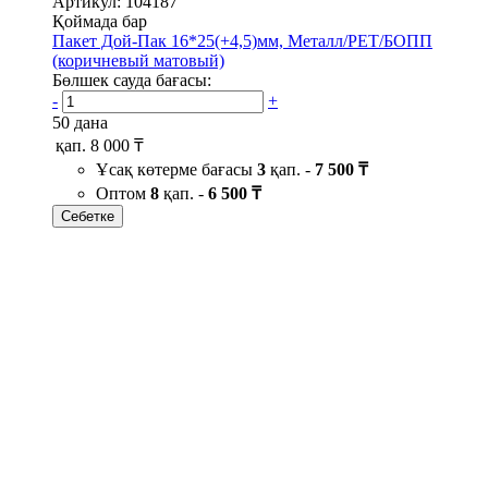
Артикул: 104187
Қоймада бар
Пакет Дой-Пак 16*25(+4,5)мм, Металл/PET/БОПП
(коричневый матовый)
Бөлшек сауда бағасы:
-
+
50 дана
қап.
8 000 ₸
Ұсақ көтерме бағасы
3
қап. -
7 500 ₸
Оптом
8
қап. -
6 500 ₸
Себетке