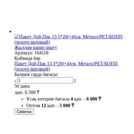
Жылдам қарап шығу
Артикул: 104118
Қоймада бар
Пакет Дой-Пак 13,5*20(+4)см, Металл/PET/БОПП
(золото матовый)
Бөлшек сауда бағасы:
-
+
50 дана
қап.
6 500 ₸
Ұсақ көтерме бағасы
4
қап. -
6 000 ₸
Оптом
12
қап. -
5 000 ₸
Себетке