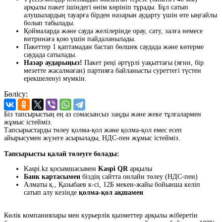
арқылы пакет ішіндегі өнім көрініп тұрады. Бұл сатып
алушылардың тауарға бірден назарын аударту үшін өте ыңғайлы
болып табылады.
Қоймаларда және сауда желілерінде орау, сату, залға немесе
витринаға қою үшін пайдаланылады.
Пакеттер 1 қаптамадан бастап бөлшек саудада және көтерме
саудада сатылады.
Назар аударыңыз!
Пакет реңі әртүрлі уақыттағы (яғни, бір
мезетте жасалмаған) партияға байланысты суреттегі түстен
ерекшеленуі мүмкін.
Бөлісу:
Біз тапсырыстың ең аз сомасынсыз заңды және жеке тұлғалармен
жұмыс істейміз.
Тапсырыстарды төлеу қолма-қол және қолма-қол емес есеп
айырысумен жүзеге асырылады, НДС-пен жұмыс істейміз.
Тапсырысты қалай төлеуге болады:
Kaspi.kz қосымшасымен
Kaspi QR
арқылы
Банк картасымен
біздің сайтта онлайн төлеу (НДС-пен)
Алматы қ., Қазыбаев к-сі, 12Б мекен-жайы бойынша келіп
сатып алу кезінде
қолма-қол ақшамен
Көлік компаниялары мен курьерлік қызметтер арқылы жіберетін