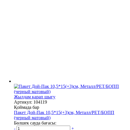
Жылдам қарап шығу
Артикул: 104119
Қоймада бар
Пакет Дой-Пак 10,5*15(+3)см, Металл/PET/БОПП
(черный матовый)
Бөлшек сауда бағасы:
-
+