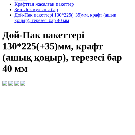
Крафттан жасалған пакеттер
Зип-Лок құлыпы бар
Дой-Пак пакеттері 130*225(+35)мм, крафт (ашық
қоңыр), терезесі бар 40 мм
Дой-Пак пакеттері
130*225(+35)мм, крафт
(ашық қоңыр), терезесі бар
40 мм