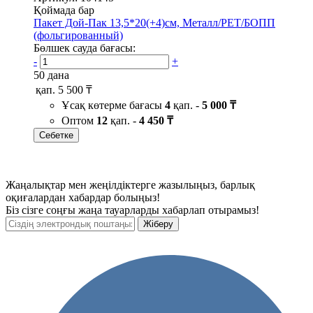
Қоймада бар
Пакет Дой-Пак 13,5*20(+4)см, Металл/PET/БОПП
(фольгированный)
Бөлшек сауда бағасы:
-
+
50 дана
қап.
5 500 ₸
Ұсақ көтерме бағасы
4
қап. -
5 000 ₸
Оптом
12
қап. -
4 450 ₸
Себетке
Жаңалықтар мен жеңілдіктерге жазылыңыз, барлық
оқиғалардан хабардар болыңыз!
Біз сізге соңғы жаңа тауарларды хабарлап отырамыз!