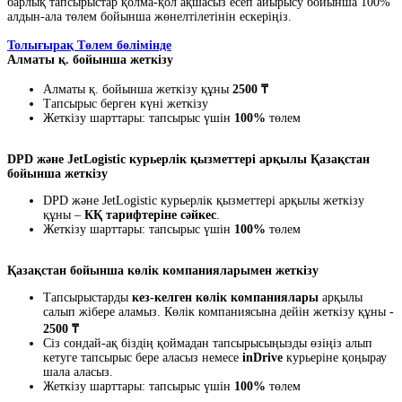
барлық тапсырыстар қолма-қол ақшасыз есеп айырысу бойынша 100%
алдын-ала төлем бойынша жөнелтілетінін ескеріңіз.
Толығырақ Төлем бөлімінде
Алматы қ. бойынша жеткізу
Алматы қ. бойынша жеткізу құны
2500 ₸
Тапсырыс берген күні жеткізу
Жеткізу шарттары: тапсырыс үшін
100%
төлем
DPD және JetLogistic курьерлік қызметтері арқылы Қазақстан
бойынша жеткізу
DPD және JetLogistic курьерлік қызметтері арқылы жеткізу
құны –
КҚ тарифтеріне сәйкес
.
Жеткізу шарттары: тапсырыс үшін
100%
төлем
Қазақстан бойынша көлік компанияларымен жеткізу
Тапсырыстарды
кез-келген көлік компаниялары
арқылы
салып жібере аламыз. Көлік компаниясына дейін жеткізу құны -
2500 ₸
Сіз сондай-ақ біздің қоймадан тапсырысыңызды өзіңіз алып
кетуге тапсырыс бере аласыз немесе
inDrive
курьеріне қоңырау
шала аласыз.
Жеткізу шарттары: тапсырыс үшін
100%
төлем