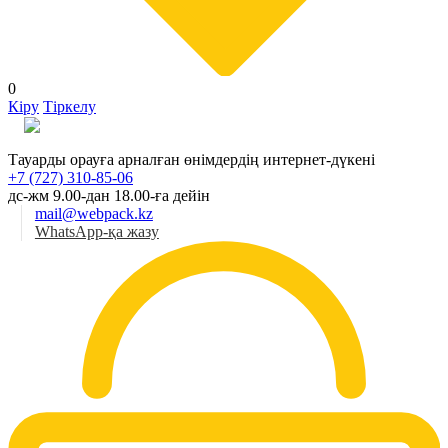
0
Кіру
Тіркелу
Қаз
Тауарды орауға арналған өнімдердің интернет-дүкені
+7 (727) 310-85-06
дс-жм 9.00-дан 18.00-ға дейін
mail@webpack.kz
WhatsApp-қа жазу