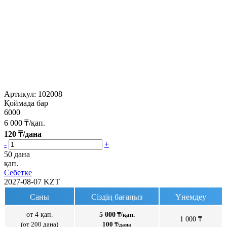
Артикул:
102008
Қоймада бар
6000
6 000
₸/қап.
120
₸/дана
-
+
50 дана
қап.
Себетке
2027-08-07
KZT
Саны
Сіздің бағаңыз
Үнемдеу
от 4 қап.
5 000
₸/қап.
1 000 ₸
(от 200 дана)
100
₸/дана