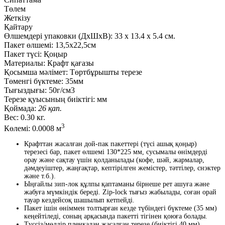
Төлем
Жеткізу
Қайтару
Өлшемдері упаковки (ДxШxВ):
33
x
13.4
x
5.4 см.
Пакет өлшемі:
13,5х22,5см
Пакет түсі:
Қоңыр
Материалы:
Крафт қағазы
Қосымша мәлімет:
Төртбұрышты терезе
Төменгі бүктеме:
35мм
Тығыздығы:
50г/см3
Терезе қуысының биіктігі:
мм
Қоймада:
26 қап.
Вес:
0.30 кг.
3
Көлемі:
0.0008 м
Крафттан жасалған дой-пак пакеттері (түсі ашық қоңыр)
терезесі бар, пакет өлшемі 130*225 мм, сусымалы өнімдерді
орау және сақтау үшін қолданылады (кофе, шәй, жармалар,
дәмдеуіштер, жаңғақтар, кептірілген жемістер, тәттілер, снэктер
және т.б.).
Ыңғайлы зип-лок құлпы қаптаманы бірнеше рет ашуға және
жабуға мүмкіндік береді. Zip-lock тығыз жабылады, соған орай
тауар кездейсоқ шашылып кетпейді.
Пакет ішін өніммен толтырған кезде түбіндегі бүктеме (35 мм)
кеңейтіледі, соның арқасында пакетті тігінен қоюға болады.
Түссіз/мөлдір пленкадан жасалған терезе (биіктігі 40 мм)