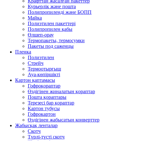
Крафттан жасалған пакеттер
Курьерлік және пошта
Полипропиленді және БОПП
Майка
Полиэтилен пакеттері
Полипропилен қабы
Өлшеп-орау
Термопакеты, термосумки
Пакеты под саженцы
Пленка
Полиэтилен
Стрейч
Термоотырғыш
Ауа-көпіршікті
Картон қаптамасы
Гофроқораптар
Өздігінен жиналатын қораптар
Пошта қораптары
Терезесі бар қораптар
Картон тубусы
Гофрокартон
Өздігінен жабысатын конверттер
Жабысқақ ленталар
Скотч
Түрлі-түсті скотч