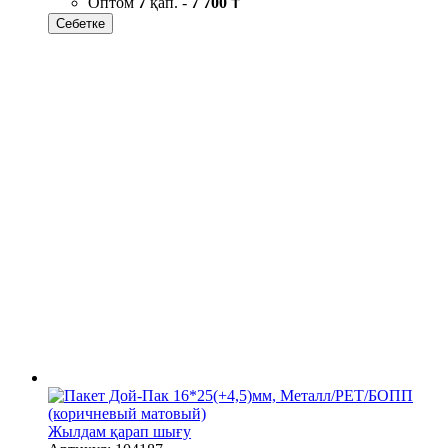
Оптом
7
қап. -
7 700 ₸
Себетке
Жылдам қарап шығу