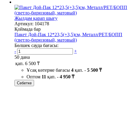
Жылдам қарап шығу
Артикул: 104178
Қоймада бар
Пакет Дой-Пак 12*23,5(+3,5)см, Металл/PET/БОПП
(светло-бирюзовый, матовый)
Бөлшек сауда бағасы:
-
+
50 дана
қап.
6 500 ₸
Ұсақ көтерме бағасы
4
қап. -
5 500 ₸
Оптом
11
қап. -
4 950 ₸
Себетке