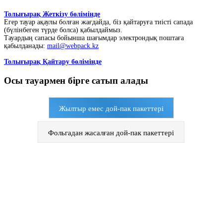
Толығырақ Жеткізу бөлімінде
Егер тауар ақаулы болған жағдайда, біз қайтаруға тиісті сапада
(бүлінбеген түрде болса) қабылдаймыз.
Тауардың сапасы бойынша шағымдар электрондық поштаға
қабылданады:
mail@webpack.kz
Толығырақ Қайтару бөлімінде
Осы тауармен бірге сатып алады
Жылтыр емес дой-пак пакеттері
Фольгадан жасалған дой-пак пакеттері