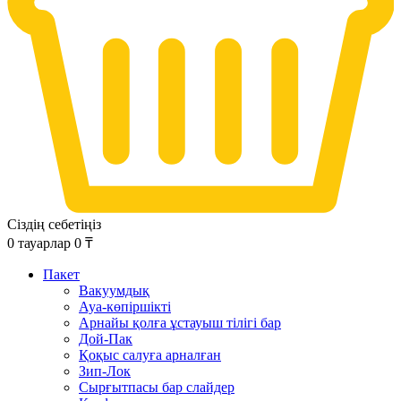
Сіздің себетіңіз
0
тауарлар
0
₸
Пакет
Вакуумдық
Ауа-көпіршікті
Арнайы қолға ұстауыш тілігі бар
Дой-Пак
Қоқыс салуға арналған
Зип-Лок
Сырғытпасы бар слайдер