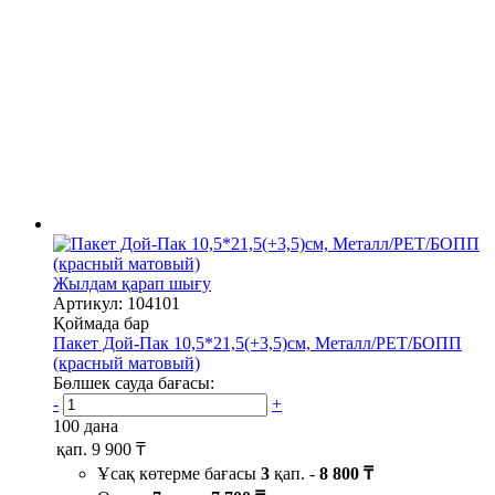
Жылдам қарап шығу
Артикул: 104101
Қоймада бар
Пакет Дой-Пак 10,5*21,5(+3,5)см, Металл/PET/БОПП
(красный матовый)
Бөлшек сауда бағасы:
-
+
100 дана
қап.
9 900 ₸
Ұсақ көтерме бағасы
3
қап. -
8 800 ₸