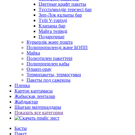
Цветные крафт пакеты
Түссіз/мөлдір терезесі бар
Зип-Лок құлыпы бар
Түбі V-тәрізді
Клапаны бар
Майға төзімді
Подарочные
Курьерлік және пошта
Полипропиленді және БОПП
Майка
Полиэтилен пакеттері
Полипропилен қабы
Өлшеп-орау
Термопакеты, термосумки
Пакеты под саженцы
Пленка
Картон қаптамасы
Жабысқақ ленталар
Жабдықтар
Шығын материалдары
Показать все категории
Басты
Пакет