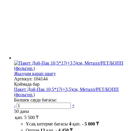
Жылдам қарап шығу
Артикул: 104144
Қоймада бар
Пакет Дой-Пак 10,5*17(+3,5)см, Металл/PET/БОПП
(фольгир.)
Бөлшек сауда бағасы:
-
+
50 дана
қап.
5 500 ₸
Ұсақ көтерме бағасы
4
қап. -
5 000 ₸
Оптом
12
қап. -
4 450 ₸