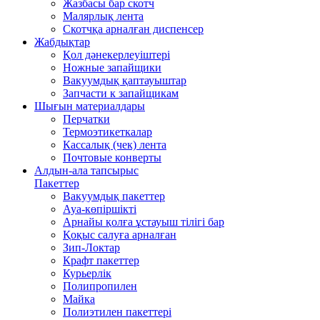
Жазбасы бар скотч
Малярлық лента
Скотчқа арналған диспенсер
Жабдықтар
Қол дәнекерлеуіштері
Ножные запайщики
Вакуумдық қаптауыштар
Запчасти к запайщикам
Шығын материалдары
Перчатки
Термоэтикеткалар
Кассалық (чек) лента
Почтовые конверты
Алдын-ала тапсырыс
Пакеттер
Вакуумдық пакеттер
Ауа-көпіршікті
Арнайы қолға ұстауыш тілігі бар
Қоқыс салуға арналған
Зип-Локтар
Крафт пакеттер
Курьерлік
Полипропилен
Майка
Полиэтилен пакеттері