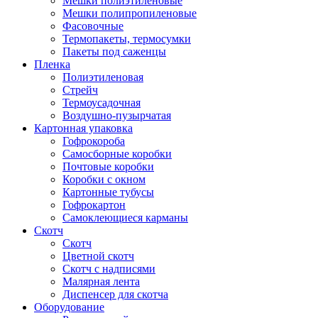
Мешки полиэтиленовые
Мешки полипропиленовые
Фасовочные
Термопакеты, термосумки
Пакеты под саженцы
Пленка
Полиэтиленовая
Стрейч
Термоусадочная
Воздушно-пузырчатая
Картонная упаковка
Гофрокороба
Самосборные коробки
Почтовые коробки
Коробки с окном
Картонные тубусы
Гофрокартон
Самоклеющиеся карманы
Скотч
Скотч
Цветной скотч
Скотч с надписями
Малярная лента
Диспенсер для скотча
Оборудование