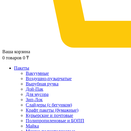
Ваша корзина
0
товаров
0
₸
Пакеты
Вакуумные
Воздушно-пузырчатые
Вырубная ручка
Дой-Пак
Для мусора
Зип-Лок
Слайдеры (с бегунком)
Крафт пакеты (бумажные)
Курьерские и почтовые
Полипропиленовые и БОПП
Майка