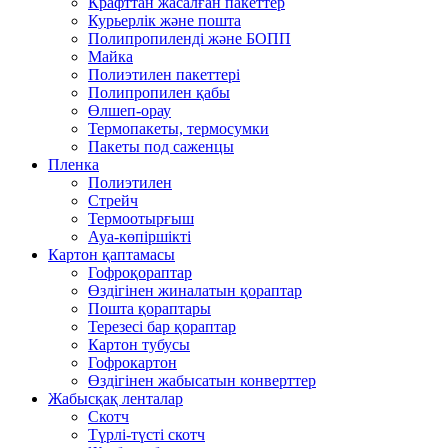
Крафттан жасалған пакеттер
Курьерлік және пошта
Полипропиленді және БОПП
Майка
Полиэтилен пакеттері
Полипропилен қабы
Өлшеп-орау
Термопакеты, термосумки
Пакеты под саженцы
Пленка
Полиэтилен
Стрейч
Термоотырғыш
Ауа-көпіршікті
Картон қаптамасы
Гофроқораптар
Өздігінен жиналатын қораптар
Пошта қораптары
Терезесі бар қораптар
Картон тубусы
Гофрокартон
Өздігінен жабысатын конверттер
Жабысқақ ленталар
Скотч
Түрлі-түсті скотч