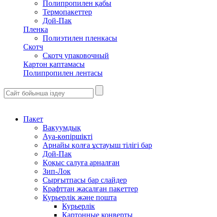
Полипропилен қабы
Термопакеттер
Дой-Пак
Пленка
Полиэтилен пленкасы
Скотч
Скотч упаковочный
Картон қаптамасы
Полипропилен лентасы
Пакет
Вакуумдық
Ауа-көпіршікті
Арнайы қолға ұстауыш тілігі бар
Дой-Пак
Қоқыс салуға арналған
Зип-Лок
Сырғытпасы бар слайдер
Крафттан жасалған пакеттер
Курьерлік және пошта
Курьерлік
Картонные конверты