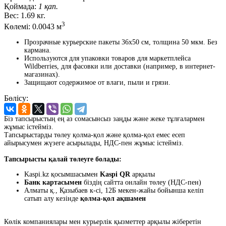
Қоймада:
1 қап.
Вес:
1.69 кг.
3
Көлемі:
0.0043 м
Прозрачные курьерские пакеты 36x50 см, толщина 50 мкм. Без
кармана.
Используются для упаковки товаров для маркетплейса
Wildberries, для фасовки или доставки (например, в интернет-
магазинах).
Защищают содержимое от влаги, пыли и грязи.
Бөлісу:
Біз тапсырыстың ең аз сомасынсыз заңды және жеке тұлғалармен
жұмыс істейміз.
Тапсырыстарды төлеу қолма-қол және қолма-қол емес есеп
айырысумен жүзеге асырылады, НДС-пен жұмыс істейміз.
Тапсырысты қалай төлеуге болады:
Kaspi.kz қосымшасымен
Kaspi QR
арқылы
Банк картасымен
біздің сайтта онлайн төлеу (НДС-пен)
Алматы қ., Қазыбаев к-сі, 12Б мекен-жайы бойынша келіп
сатып алу кезінде
қолма-қол ақшамен
Көлік компаниялары мен курьерлік қызметтер арқылы жіберетін