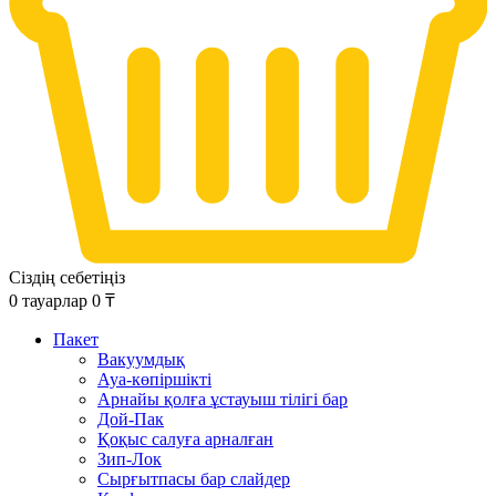
Сіздің себетіңіз
0
тауарлар
0
₸
Пакет
Вакуумдық
Ауа-көпіршікті
Арнайы қолға ұстауыш тілігі бар
Дой-Пак
Қоқыс салуға арналған
Зип-Лок
Сырғытпасы бар слайдер