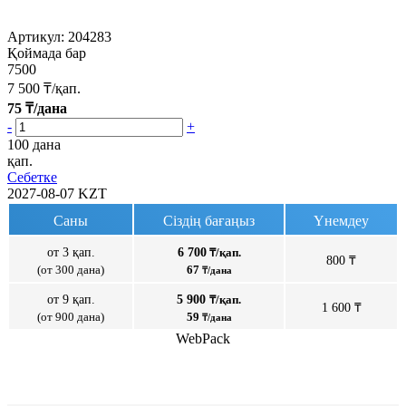
Артикул:
204283
Қоймада бар
7500
7 500
₸/қап.
75
₸/дана
-
+
100 дана
қап.
Себетке
2027-08-07
KZT
Саны
Сіздің бағаңыз
Үнемдеу
от 3 қап.
6 700
₸/қап.
800 ₸
(от 300 дана)
67
₸/дана
от 9 қап.
5 900
₸/қап.
1 600 ₸
(от 900 дана)
59
₸/дана
WebPack