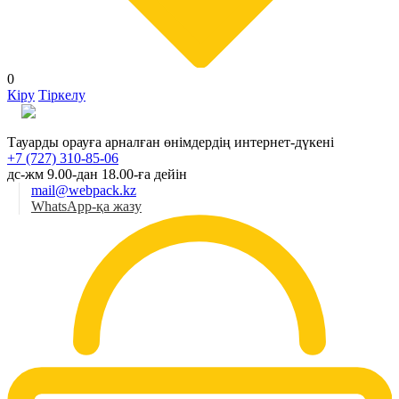
0
Кіру
Тіркелу
Қаз
Тауарды орауға арналған өнімдердің интернет-дүкені
+7 (727) 310-85-06
дс-жм 9.00-дан 18.00-ға дейін
mail@webpack.kz
WhatsApp-қа жазу