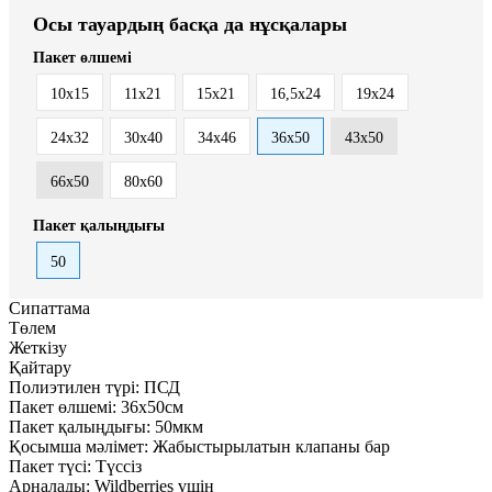
Осы тауардың басқа да нұсқалары
Пакет өлшемі
10x15
11x21
15x21
16,5х24
19х24
24х32
30x40
34х46
36х50
43х50
66х50
80х60
Пакет қалыңдығы
50
Сипаттама
Төлем
Жеткізу
Қайтару
Полиэтилен түрі:
ПСД
Пакет өлшемі:
36х50см
Пакет қалыңдығы:
50мкм
Қосымша мәлімет:
Жабыстырылатын клапаны бар
Пакет түсі:
Түссіз
Арналады:
Wildberries үшін