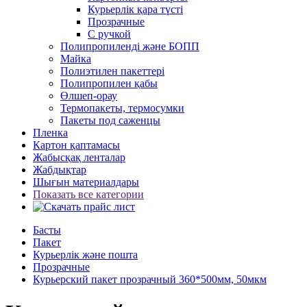
Курьерлік қара түсті
Прозрачные
С ручкой
Полипропиленді және БОПП
Майка
Полиэтилен пакеттері
Полипропилен қабы
Өлшеп-орау
Термопакеты, термосумки
Пакеты под саженцы
Пленка
Картон қаптамасы
Жабысқақ ленталар
Жабдықтар
Шығын материалдары
Показать все категории
Басты
Пакет
Курьерлік және пошта
Прозрачные
Курьерский пакет прозрачный 360*500мм, 50мкм