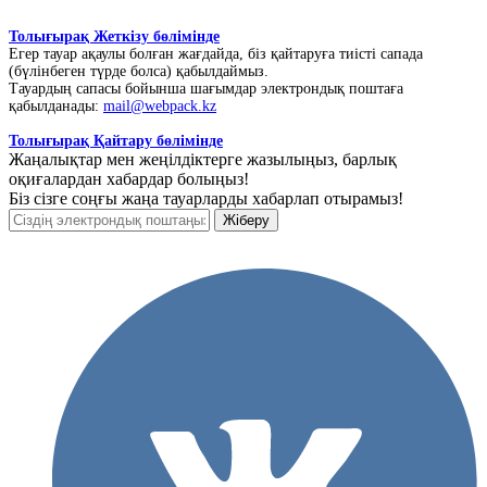
Толығырақ Жеткізу бөлімінде
Егер тауар ақаулы болған жағдайда, біз қайтаруға тиісті сапада
(бүлінбеген түрде болса) қабылдаймыз.
Тауардың сапасы бойынша шағымдар электрондық поштаға
қабылданады:
mail@webpack.kz
Толығырақ Қайтару бөлімінде
Жаңалықтар мен жеңілдіктерге жазылыңыз, барлық
оқиғалардан хабардар болыңыз!
Біз сізге соңғы жаңа тауарларды хабарлап отырамыз!