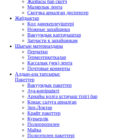
Жазбасы бар скотч
Малярлық лента
Скотчқа арналған диспенсер
Жабдықтар
Қол дәнекерлеуіштері
Ножные запайщики
Вакуумдық қаптауыштар
Запчасти к запайщикам
Шығын материалдары
Перчатки
Термоэтикеткалар
Кассалық (чек) лента
Почтовые конверты
Алдын-ала тапсырыс
Пакеттер
Вакуумдық пакеттер
Ауа-көпіршікті
Арнайы қолға ұстауыш тілігі бар
Қоқыс салуға арналған
Зип-Локтар
Крафт пакеттер
Курьерлік
Полипропилен
Майка
Полиэтилен пакеттері