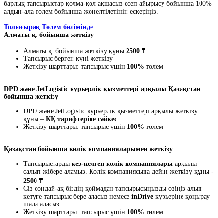
барлық тапсырыстар қолма-қол ақшасыз есеп айырысу бойынша 100%
алдын-ала төлем бойынша жөнелтілетінін ескеріңіз.
Толығырақ Төлем бөлімінде
Алматы қ. бойынша жеткізу
Алматы қ. бойынша жеткізу құны
2500 ₸
Тапсырыс берген күні жеткізу
Жеткізу шарттары: тапсырыс үшін
100%
төлем
DPD және JetLogistic курьерлік қызметтері арқылы Қазақстан
бойынша жеткізу
DPD және JetLogistic курьерлік қызметтері арқылы жеткізу
құны –
КҚ тарифтеріне сәйкес
.
Жеткізу шарттары: тапсырыс үшін
100%
төлем
Қазақстан бойынша көлік компанияларымен жеткізу
Тапсырыстарды
кез-келген көлік компаниялары
арқылы
салып жібере аламыз. Көлік компаниясына дейін жеткізу құны -
2500 ₸
Сіз сондай-ақ біздің қоймадан тапсырысыңызды өзіңіз алып
кетуге тапсырыс бере аласыз немесе
inDrive
курьеріне қоңырау
шала аласыз.
Жеткізу шарттары: тапсырыс үшін
100%
төлем