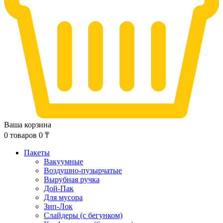
Ваша корзина
0
товаров
0
₸
Пакеты
Вакуумные
Воздушно-пузырчатые
Вырубная ручка
Дой-Пак
Для мусора
Зип-Лок
Слайдеры (с бегунком)