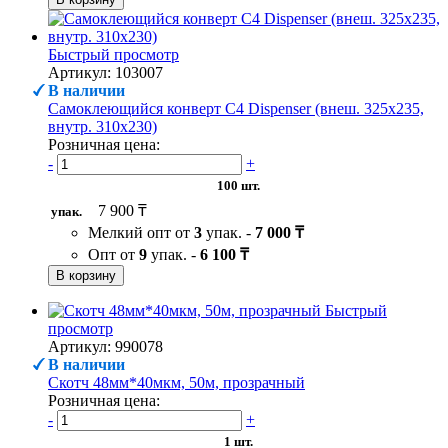
Быстрый просмотр
Артикул: 103007
В наличии
Самоклеющийся конверт С4 Dispenser (внеш. 325х235,
внутр. 310х230)
Розничная цена:
-
+
100 шт.
7 900 ₸
упак.
Мелкий опт от
3
упак. -
7 000 ₸
Опт от
9
упак. -
6 100 ₸
В корзину
Быстрый
просмотр
Артикул: 990078
В наличии
Скотч 48мм*40мкм, 50м, прозрачный
Розничная цена:
-
+
1 шт.