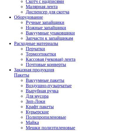
Скотч с надписями
Малярная лента
Диспенсер для скотча
Оборудование
Ручные запайщики
Ножные запайщики
Вакуумные упаковщики
Запчасти к запайщикам
Расходные материалы
Перчатки
Термоэтикетки
Кассовая (чековая) лента
Почтовые конверты
Заказная продукция
Пакеты
Вакуумные пакеты
Воздушно-пузырчатые
Вырубная ручка
Для мусора
Зип-Локи
Крафт пакеты
Курьерские
Полипропиленовые
Майка
Мешки полиэтиленовые