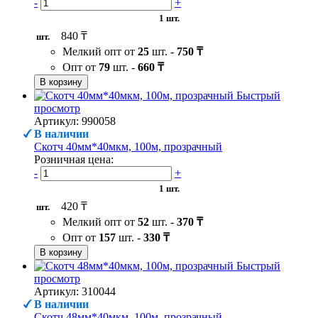
-
+
1 шт.
840 ₸
шт.
Мелкий опт от
25
шт. -
750 ₸
Опт от
79
шт. -
660 ₸
В корзину
Быстрый
просмотр
Артикул: 990058
В наличии
Скотч 40мм*40мкм, 100м, прозрачный
Розничная цена:
-
+
1 шт.
420 ₸
шт.
Мелкий опт от
52
шт. -
370 ₸
Опт от
157
шт. -
330 ₸
В корзину
Быстрый
просмотр
Артикул: 310044
В наличии
Скотч 48мм*40мкм, 100м, прозрачный