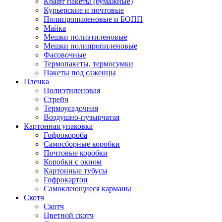
Крафт пакеты (бумажные)
Курьерские и почтовые
Полипропиленовые и БОПП
Майка
Мешки полиэтиленовые
Мешки полипропиленовые
Фасовочные
Термопакеты, термосумки
Пакеты под саженцы
Пленка
Полиэтиленовая
Стрейч
Термоусадочная
Воздушно-пузырчатая
Картонная упаковка
Гофрокороба
Самосборные коробки
Почтовые коробки
Коробки с окном
Картонные тубусы
Гофрокартон
Самоклеющиеся карманы
Скотч
Скотч
Цветной скотч