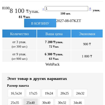
8100
-
+
8 100
упак.
₸/упак.
100 шт.
81
₸/шт.
2027-08-07
KZT
В КОРЗИНУ
Количество
Ваша цена
Экономия
от 3 упак.
7 200
₸/упак.
900 ₸
(от 300 шт.)
72
₸/шт.
от 9 упак.
6 300
₸/упак.
1 800 ₸
(от 900 шт.)
63
₸/шт.
WebPack
Этот товар в других вариантах
Размер пакета
16,5х24
17x25
19х24
20x25
24х32
25x35
25x40
30x40
30х32
34х46