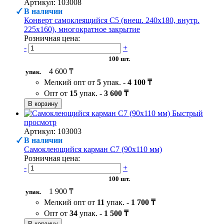
Артикул: 103008
В наличии
Конверт самоклеящийся С5 (внеш. 240х180, внутр.
225х160), многократное закрытие
Розничная цена:
-
+
100 шт.
4 600 ₸
упак.
Мелкий опт от
5
упак. -
4 100 ₸
Опт от
15
упак. -
3 600 ₸
В корзину
Быстрый
просмотр
Артикул: 103003
В наличии
Самоклеющийся карман C7 (90х110 мм)
Розничная цена:
-
+
100 шт.
1 900 ₸
упак.
Мелкий опт от
11
упак. -
1 700 ₸
Опт от
34
упак. -
1 500 ₸
В корзину