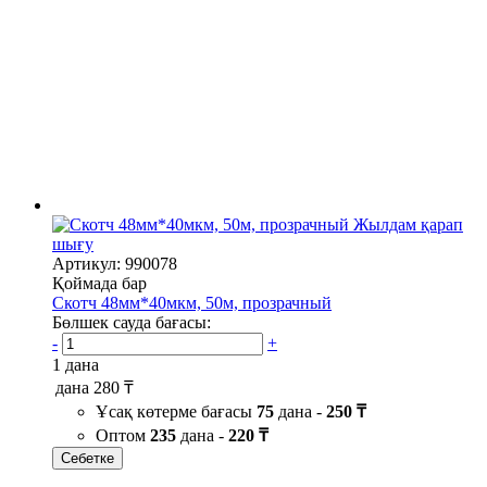
Жылдам қарап
шығу
Артикул: 990078
Қоймада бар
Скотч 48мм*40мкм, 50м, прозрачный
Бөлшек сауда бағасы:
-
+
1 дана
дана
280 ₸
Ұсақ көтерме бағасы
75
дана -
250 ₸
Оптом
235
дана -
220 ₸
Себетке