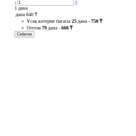
-
+
1 дана
дана
840 ₸
Ұсақ көтерме бағасы
25
дана -
750 ₸
Оптом
79
дана -
660 ₸
Себетке