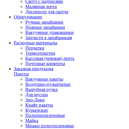
Скотч с надписями
Малярная лента
Диспенсер для скотча
Оборудование
Ручные запайщики
Ножные запайщики
Вакуумные упаковщики
Запчасти к запайщикам
Расходные материалы
Перчатки
Термоэтикетки
Кассовая (чековая) лента
Почтовые конверты
Заказная продукция
Пакеты
Вакуумные пакеты
Воздушно-пузырчатые
Вырубная ручка
Для мусора
Зип-Локи
Крафт пакеты
Курьерские
Полипропиленовые
Майка
Мешки полиэтиленовые