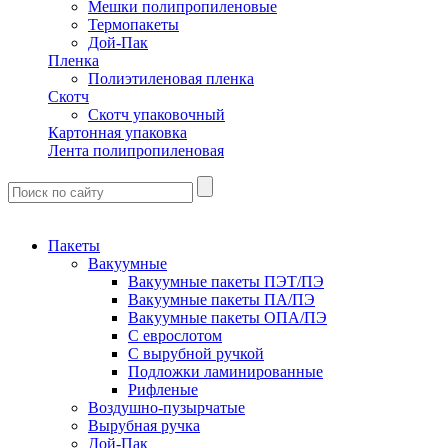
Мешки полипропиленовые
Термопакеты
Дой-Пак
Пленка
Полиэтиленовая пленка
Скотч
Скотч упаковочный
Картонная упаковка
Лента полипропиленовая
Пакеты
Вакуумные
Вакуумные пакеты ПЭТ/ПЭ
Вакуумные пакеты ПА/ПЭ
Вакуумные пакеты ОПА/ПЭ
С еврослотом
С вырубной ручкой
Подложки ламинированные
Рифленые
Воздушно-пузырчатые
Вырубная ручка
Дой-Пак