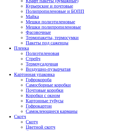
Крафт пакеты (бумажные)
Курьерские и почтовые
Полипропиленовые и БОПП
Майка
Мешки полиэтиленовые
Мешки полипропиленовые
Фасовочные
Термопакеты, термосумки
Пакеты под саженцы
Пленка
Полиэтиленовая
Стрейч
Термоусадочная
Воздушно-пузырчатая
Картонная упаковка
Гофрокороба
Самосборные коробки
Почтовые коробки
Коробки с окном
Картонные тубусы
Гофрокартон
Самоклеющиеся карманы
Скотч
Скотч
Цветной скотч