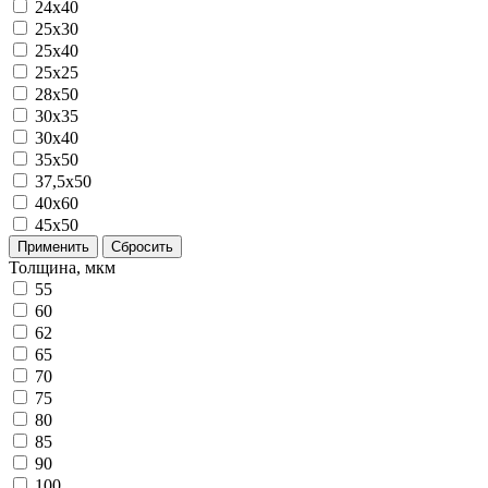
24х40
25x30
25x40
25х25
28x50
30x35
30x40
35x50
37,5х50
40x60
45х50
Применить
Сбросить
Толщина, мкм
55
60
62
65
70
75
80
85
90
100