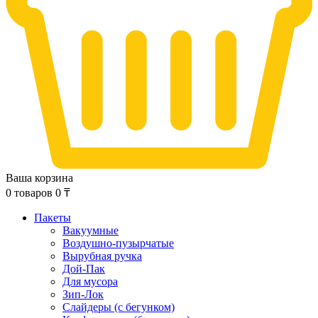
Ваша корзина
0
товаров
0
₸
Пакеты
Вакуумные
Воздушно-пузырчатые
Вырубная ручка
Дой-Пак
Для мусора
Зип-Лок
Слайдеры (с бегунком)