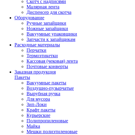
Скотч с надписями
Малярная лента
Диспенсер для скотча
Оборудование
Ручные запайщики
Ножные запайщики
Вакуумные упаковщики
Запчасти к запайщикам
Расходные материалы
Перчатки
Термоэтикетки
Кассовая (чековая) лента
Почтовые конверты
Заказная продукция
Пакеты
Вакуумные пакеты
Воздушно-пузырчатые
Вырубная ручка
Для мусора
Зип-Локи
Крафт пакеты
Курьерские
Полипропиленовые
Майка
Мешки полиэтиленовые