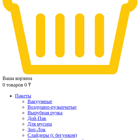
Ваша корзина
0
товаров
0
₸
Пакеты
Вакуумные
Воздушно-пузырчатые
Вырубная ручка
Дой-Пак
Для мусора
Зип-Лок
Слайдеры (с бегунком)