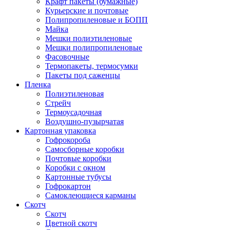
Крафт пакеты (бумажные)
Курьерские и почтовые
Полипропиленовые и БОПП
Майка
Мешки полиэтиленовые
Мешки полипропиленовые
Фасовочные
Термопакеты, термосумки
Пакеты под саженцы
Пленка
Полиэтиленовая
Стрейч
Термоусадочная
Воздушно-пузырчатая
Картонная упаковка
Гофрокороба
Самосборные коробки
Почтовые коробки
Коробки с окном
Картонные тубусы
Гофрокартон
Самоклеющиеся карманы
Скотч
Скотч
Цветной скотч