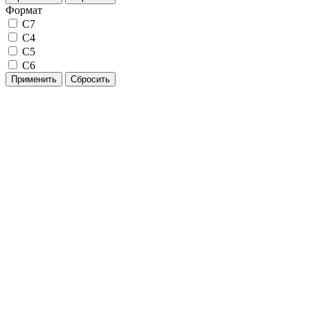
Формат
C7
С4
С5
С6
Применить
Сбросить